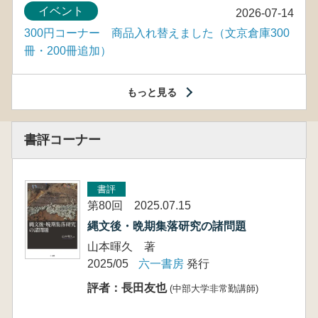
イベント
2026-07-14
300円コーナー 商品入れ替えました（文京倉庫300
冊・200冊追加）
もっと見る
書評コーナー
書評
第80回 2025.07.15
縄文後・晩期集落研究の諸問題
山本暉久 著
2025/05
六一書房
発行
評者：長田友也
(中部大学非常勤講師)