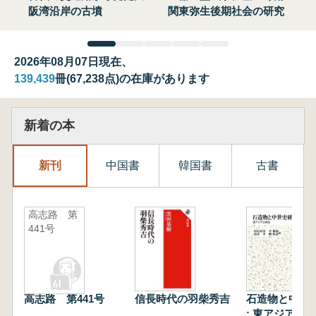
阪湾沿岸の古墳
関東弥生後期社会の研究
2026年08月07日現在、
139,439
冊(67,238点)の在庫があります
新着の本
新刊
中国書
韓国書
古書
高志路 第
441号
高志路 第441号
信長時代の羽柴秀吉
石造物と中世
: 東アジアと