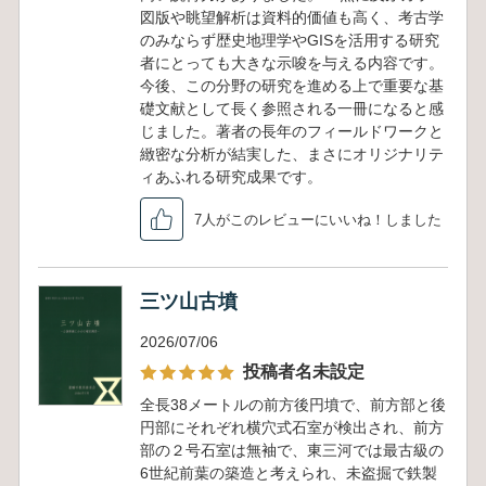
図版や眺望解析は資料的価値も高く、考古学
のみならず歴史地理学やGISを活用する研究
者にとっても大きな示唆を与える内容です。
今後、この分野の研究を進める上で重要な基
礎文献として長く参照される一冊になると感
じました。著者の長年のフィールドワークと
緻密な分析が結実した、まさにオリジナリテ
ィあふれる研究成果です。
7人がこのレビューにいいね！しました
三ツ山古墳
2026/07/06
投稿者名未設定
全長38メートルの前方後円墳で、前方部と後
円部にそれぞれ横穴式石室が検出され、前方
部の２号石室は無袖で、東三河では最古級の
6世紀前葉の築造と考えられ、未盗掘で鉄製