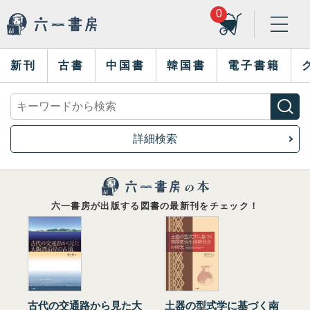
0
新刊
古書
中国書
韓国書
電子書籍
詳細検索
六一書房が出版する図書の最新刊をチェック！
古代の交通路から見た大
土器の型式学に基づく南