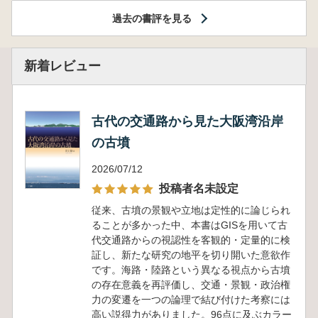
過去の書評を見る
新着レビュー
古代の交通路から見た大阪湾沿岸
の古墳
2026/07/12
投稿者名未設定
従来、古墳の景観や立地は定性的に論じられ
ることが多かった中、本書はGISを用いて古
代交通路からの視認性を客観的・定量的に検
証し、新たな研究の地平を切り開いた意欲作
です。海路・陸路という異なる視点から古墳
の存在意義を再評価し、交通・景観・政治権
力の変遷を一つの論理で結び付けた考察には
高い説得力がありました。96点に及ぶカラー