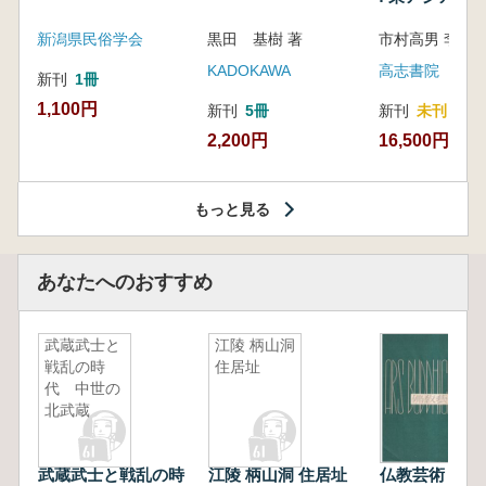
新潟県民俗学会
黒田 基樹 著
KADOKAWA
高志書院
新刊
1冊
1,100円
新刊
5冊
新刊
未刊
2,200円
16,500円
もっと見る
あなたへのおすすめ
武蔵武士と
江陵 柄山洞
戦乱の時
住居址
代 中世の
北武蔵
武蔵武士と戦乱の時
江陵 柄山洞 住居址
仏教芸術 6