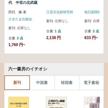
代 中世の北武蔵
田代 脩 著
江原文化財研究所
毎日新聞社
さきたま出版会
新刊
在庫なし
新刊
在庫なし
新刊
在庫なし
古書
1 点
古書
2 点
2,138 円
633 円~
古書
2 点
1,760 円~
六一書房のイチオシ
新刊
中国書
韓国書
電子書籍