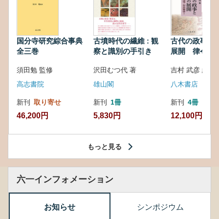
国分寺研究綜合事典
古墳時代の繊維 : 観
古代の政事と
全三巻
察と識別の手引き
展開 律令・
対外関係
須田勉 監修
沢田むつ代 著
吉村 武彦 編集
高志書院
雄山閣
八木書店
新刊
取り寄せ
新刊
1冊
新刊
4冊
46,200円
5,830円
12,100円
もっと見る
六一インフォメーション
お知らせ
シンポジウム