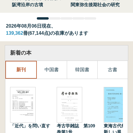
阪湾沿岸の古墳
関東弥生後期社会の研究
2026年08月06日現在、
139,362
冊(67,144点)の在庫があります
新着の本
新刊
中国書
韓国書
古書
「近代」を問い直す
考古学雑誌 第109
東海古代祭祀
巻第1号
新しい風