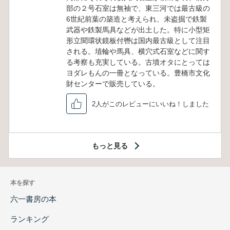
部の２号石室は無袖で、東三河では最古級の
6世紀前葉の築造と考えられ、未盗掘で鉄製
武器や鉄製馬具などが出土した。特に小型矩
形立聞環状鏡板付轡は国内最古級として注目
される。埴輪や馬具、横穴式石室などに関す
る考察も充実している。古墳オタにとっては
ヨダレもんの一冊となっている。豊橋市文化
財センターで販売している。
2人がこのレビューにいいね！しました
もっと見る
本を探す
六一書房の本
ランキング