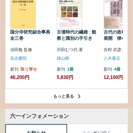
国分寺研究綜合事典
古墳時代の繊維 : 観
古代の政事と
全三巻
察と識別の手引き
展開 律令・
対外関係
須田勉 監修
沢田むつ代 著
吉村 武彦 編集
高志書院
雄山閣
八木書店
新刊
取り寄せ
新刊
1冊
新刊
4冊
46,200円
5,830円
12,100円
もっと見る
六一インフォメーション
お知らせ
シンポジウム