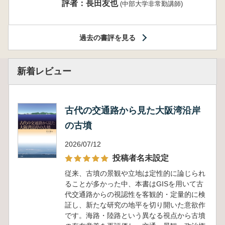
評者：長田友也
(中部大学非常勤講師)
過去の書評を見る
新着レビュー
古代の交通路から見た大阪湾沿岸
の古墳
2026/07/12
投稿者名未設定
従来、古墳の景観や立地は定性的に論じられ
ることが多かった中、本書はGISを用いて古
代交通路からの視認性を客観的・定量的に検
証し、新たな研究の地平を切り開いた意欲作
です。海路・陸路という異なる視点から古墳