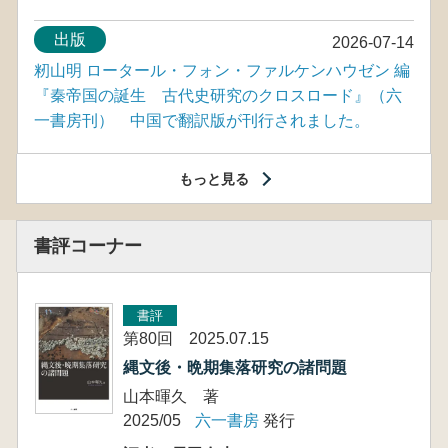
出版
2026-07-14
籾山明 ロータール・フォン・ファルケンハウゼン 編
『秦帝国の誕生 古代史研究のクロスロード』（六
一書房刊） 中国で翻訳版が刊行されました。
もっと見る
書評コーナー
書評
第80回 2025.07.15
縄文後・晩期集落研究の諸問題
山本暉久 著
2025/05
六一書房
発行