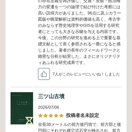
の存在意義を再評価し、交通・景観・政治権
力の変遷を一つの論理で結び付けた考察には
高い説得力がありました。96点に及ぶカラー
図版や眺望解析は資料的価値も高く、考古学
のみならず歴史地理学やGISを活用する研究
者にとっても大きな示唆を与える内容です。
今後、この分野の研究を進める上で重要な基
礎文献として長く参照される一冊になると感
じました。著者の長年のフィールドワークと
緻密な分析が結実した、まさにオリジナリテ
ィあふれる研究成果です。
7人がこのレビューにいいね！しました
三ツ山古墳
2026/07/06
投稿者名未設定
全長38メートルの前方後円墳で、前方部と後
円部にそれぞれ横穴式石室が検出され、前方