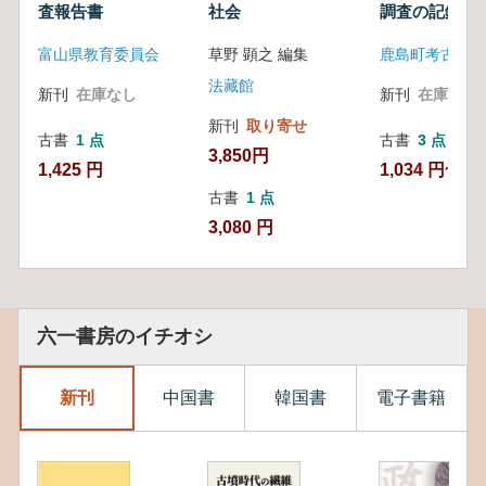
査報告書
社会
調査の記録
富山県教育委員会
草野 顕之 編集
法藏館
新刊
在庫なし
新刊
在庫なし
新刊
取り寄せ
古書
1 点
古書
3 点
3,850円
1,425 円
1,034 円~
古書
1 点
3,080 円
六一書房のイチオシ
新刊
中国書
韓国書
電子書籍