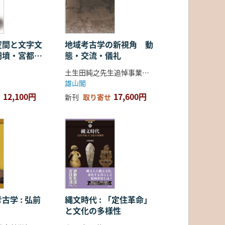
空間と文字文
地域考古学の新視角 動
円墳・宮都・
態・交流・儀礼
土生田純之先生追悼事業会 編
雄山閣
12,100円
17,600円
新刊
取り寄せ
古学 : 弘前
縄文時代 : 「定住革命」
と文化の多様性