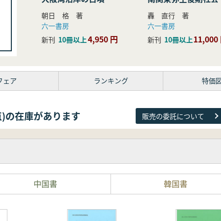
研究
朝日 格 著
轟 直行 著
六一書房
六一書房
4,950 円
11,000
新刊
10冊以上
新刊
10冊以上
フェア
ランキング
特価
44点)の在庫があります
販売の委託について
中国書
韓国書