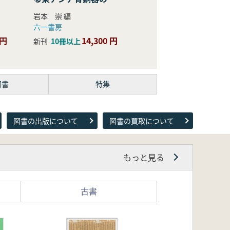
際的研究
岩本 崇 編
六一書房
 円
14,300 円
新刊
10冊以上
図書
特集
図書の出版について
図書の買取について
もっと見る
古書