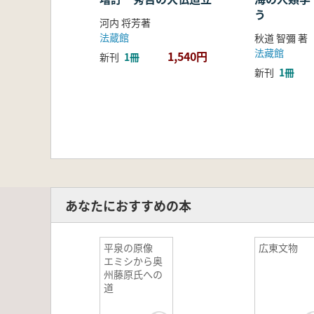
う
河内 将芳著
法蔵館
秋道 智彌 著
法藏館
1,540円
新刊
1冊
新刊
1冊
あなたにおすすめの本
平泉の原像
広東文物
エミシから奥
州藤原氏への
道