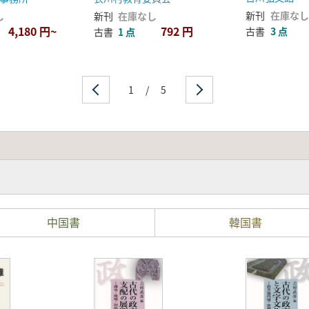
新刊
在庫なし
し
新刊
在庫なし
4,180 円~
792 円
古書
3 点
古書
1 点
1
/
5
中国書
韓国書