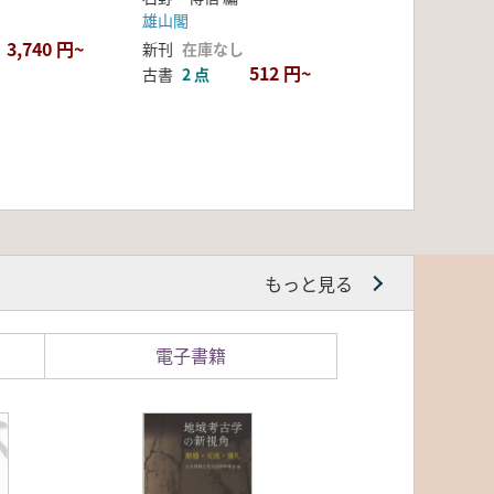
雄山閣
3,740 円~
新刊
在庫なし
512 円~
古書
2 点
もっと見る
電子書籍