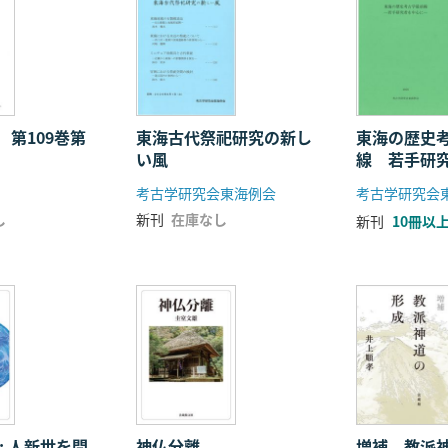
 第109巻第
東海古代祭祀研究の新し
東海の歴史
い風
線 若手研
考古学研究会東海例会
考古学研究会
し
新刊
在庫なし
新刊
10冊以
: 人新世を問
神仏分離
増補 教派