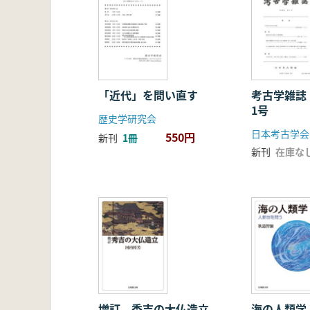
「近代」を問い直す
考古学雑誌
1号
歴史学研究会
日本考古学会
550円
新刊
1冊
新刊
在庫な
増訂 秀吉の大仏造立
海の人類学 