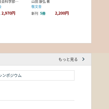
弘前大学人文社会科学部北日本考古学研究センター 編
山田 康弘 著
会
敬文舎
2,970円
2,200円
上
新刊
5冊
もっと見る
シンポジウム