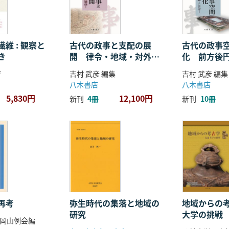
維 : 観察と
古代の政事と支配の展
古代の政事
き
開 律令・地域・対外関
化 前方後
係
ことば
著
吉村 武彦 編集
吉村 武彦 編集
八木書店
八木書店
5,830円
12,100円
新刊
4冊
新刊
10冊
再考
弥生時代の集落と地域の
地域からの考
研究
大学の挑戦
岡山例会編