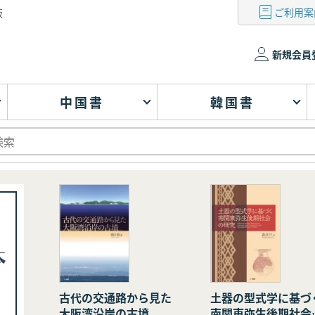
ご利用案
版
新規会員
中国書
韓国書
古代の交通路から見た
土器の型式学に基づ
大阪湾沿岸の古墳
南関東弥生後期社会