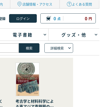
内
店舗情報・アクセス
よくある質問
0
0
登録
点
円
電子書籍
グッズ・他
詳細検索
く
考古学と材料科学によ
の
る東アジア青銅器の学