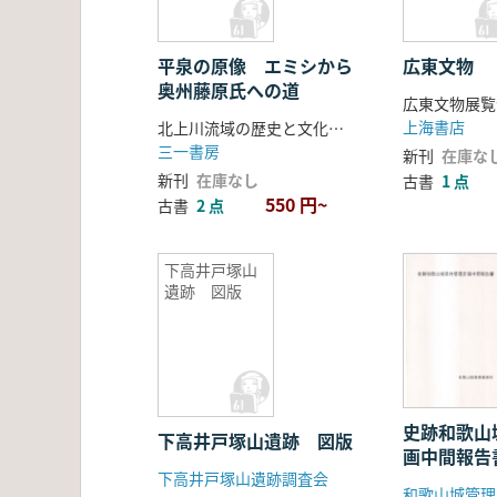
平泉の原像 エミシから
広東文物
奥州藤原氏への道
広東文物展覧
上海書店
北上川流域の歴史と文化を考える会編
三一書房
新刊
在庫な
新刊
在庫なし
古書
1 点
550 円~
古書
2 点
下高井戸塚山
遺跡 図版
史跡和歌山
下高井戸塚山遺跡 図版
画中間報告
下高井戸塚山遺跡調査会
和歌山城管理