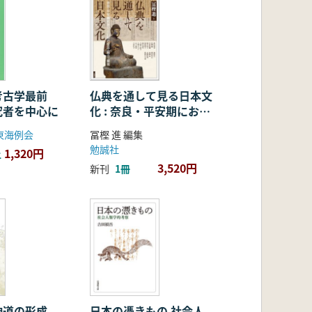
考古学最前
仏典を通して見る日本文
究者を中心に
化 : 奈良・平安期におけ
る仏教の受容・融合・展
東海例会
冨樫 進 編集
開
勉誠社
1,320円
上
3,520円
新刊
1冊
神道の形成
日本の憑きもの 社会人