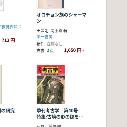
オロチョン族のシャーマ
ン
市教育委員会
王宏剛, 関小雲 著
第一書房
712 円
新刊
在庫なし
1,650 円~
古書
2 点
制の研究
季刊考古学 第40号
特集:古墳の形の謎を解
く
石野 博信 編