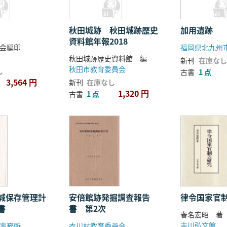
秋田城跡 秋田城跡歴史
加用遺跡
資料館年報2018
会編印
福岡県北九州
秋田城跡歴史資料館 編
新刊
在庫なし
秋田市教育委員会
し
古書
1 点
3,564 円
新刊
在庫なし
1,320 円
古書
1 点
城保存管理計
安倍館跡発掘調査報告
律令国家官
書
書 第2次
春名宏昭 著
吉川弘文館
事務所
衣川村教育委員会