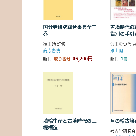
国分寺研究綜合事典全三
古墳時代の繊
巻
識別の手引
須田勉 監修
沢田むつ代 
高志書院
雄山閣
46,200円
新刊
取り寄せ
新刊
1冊
埴輪生産と古墳時代の王
月の輪古墳
権構造
考古学研究会