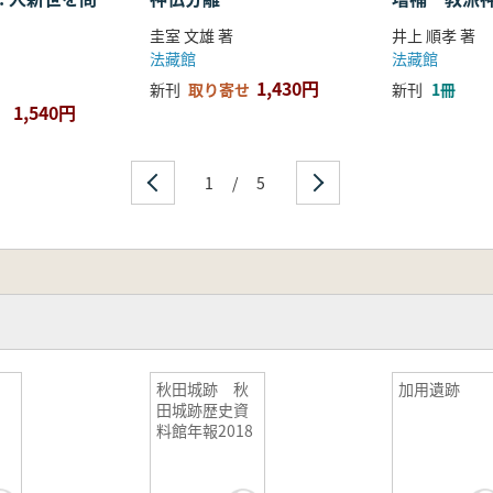
圭室 文雄 著
井上 順孝 著
法藏館
法藏館
1,430円
新刊
取り寄せ
新刊
1冊
1,540円
1
/
5
秋田城跡 秋
加用遺跡
田城跡歴史資
料館年報2018