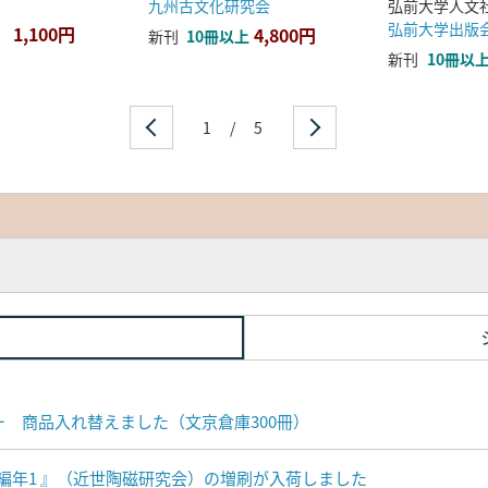
九州古文化研究会
弘前大学出版
1,100円
4,800円
新刊
10冊以上
新刊
10冊以
1
/
5
ナー 商品入れ替えました（文京倉庫300冊）
編年1 』（近世陶磁研究会）の増刷が入荷しました