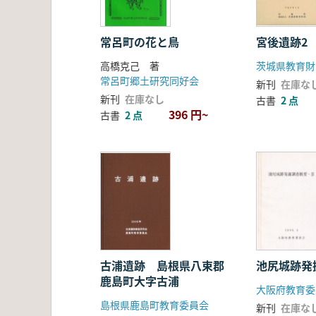
常呂町の花と鳥
宮後遺跡2
高橋克己 著
茨城県教育財
常呂町郷土研究同好会
新刊
在庫な
新刊
在庫なし
古書
2 点
396 円~
古書
2 点
古浦遺跡 島根県八束郡
池尻城跡発
鹿島町大字古浦
大阪府教育委
島根県鹿島町教育委員会
新刊
在庫な