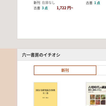
新刊
在庫なし
古書
1 点
1,722 円~
古書
3 点
六一書房のイチオシ
新刊