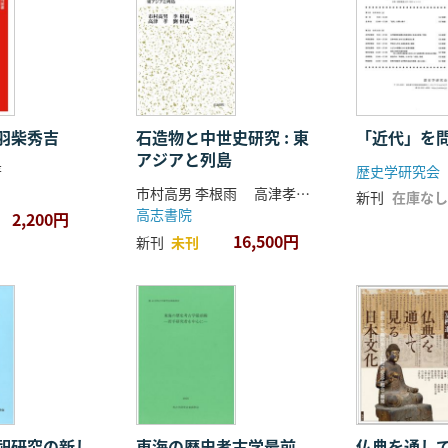
羽柴秀吉
石造物と中世史研究 : 東
「近代」を
アジアと列島
著
歴史学研究会
市村高男 李根雨 高津孝 劉恒武 編
新刊
在庫なし
高志書院
2,200円
16,500円
新刊
未刊
祀研究の新し
東海の歴史考古学最前
仏典を通し