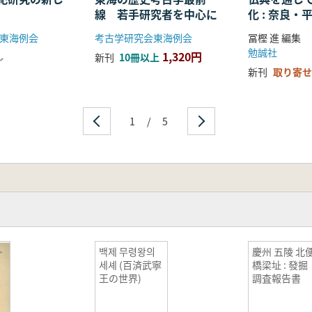
線 若手研究者を中心に
化 : 奈良
る仏教の受
東海例会
考古学研究会東海例会
冨樫 進 編集
開
勉誠社
1,320円
し
新刊
10冊以上
新刊
取り寄せ
1
/
5
백제 무령왕의
慶州 五陵 北
세셰 (百済武寧
橋梁址 : 發掘
王の世界)
調査報告書