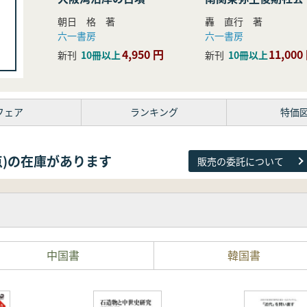
研究
朝日 格 著
轟 直行 著
六一書房
六一書房
4,950 円
11,000
新刊
10冊以上
新刊
10冊以上
フェア
ランキング
特価
38点)の在庫があります
販売の委託について
中国書
韓国書