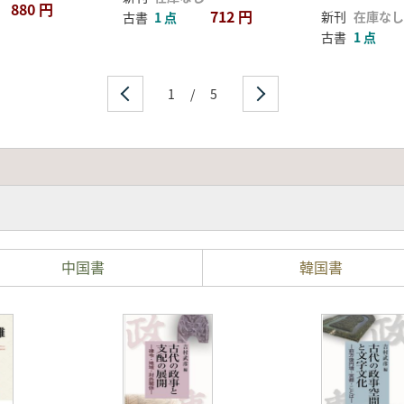
880 円
712 円
新刊
在庫なし
古書
1 点
古書
1 点
1
/
5
中国書
韓国書