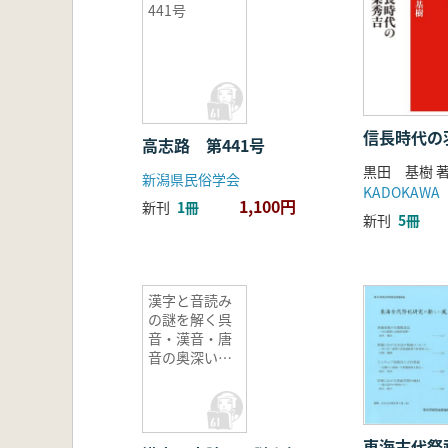
441号
信長時代の
高志路 第441号
黒田 基樹 
新潟県民俗学会
KADOKAWA
1,100円
新刊
1冊
新刊
5冊
漢字と音読み
の謎を解く呉
音・漢音・唐
音の奥深い世
界
東海古代祭