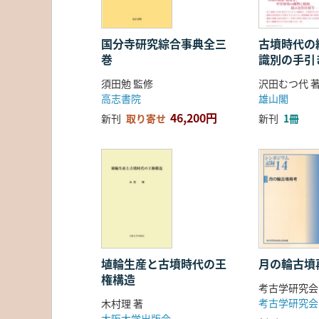
国分寺研究綜合事典全三
古墳時代の繊
巻
識別の手引
須田勉 監修
沢田むつ代 
高志書院
雄山閣
46,200円
新刊
取り寄せ
新刊
1冊
埴輪生産と古墳時代の王
月の輪古墳
権構造
考古学研究会
考古学研究会
木村理 著
大阪大学出版会