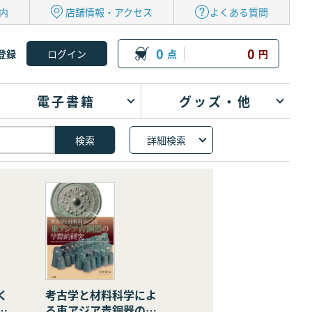
内
店舗情報・アクセス
よくある質問
0
0
登録
点
円
電子書籍
グッズ・他
詳細検索
く
考古学と材料科学によ
の
る東アジア青銅器の学