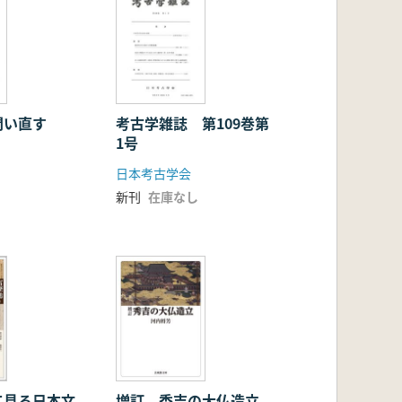
問い直す
考古学雑誌 第109巻第
1号
日本考古学会
新刊
在庫なし
て見る日本文
増訂 秀吉の大仏造立