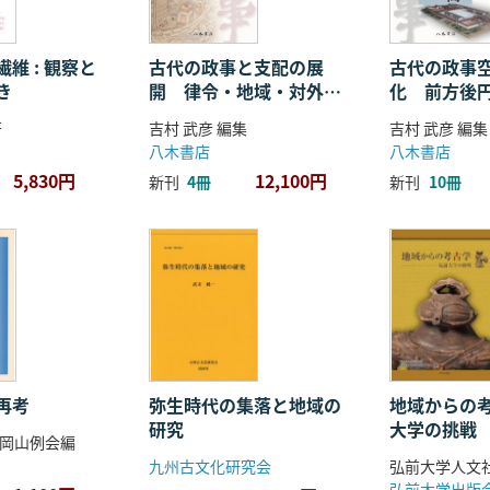
維 : 観察と
古代の政事と支配の展
古代の政事
き
開 律令・地域・対外関
化 前方後
係
ことば
著
吉村 武彦 編集
吉村 武彦 編集
八木書店
八木書店
5,830円
12,100円
新刊
4冊
新刊
10冊
再考
弥生時代の集落と地域の
地域からの考
研究
大学の挑戦
岡山例会編
九州古文化研究会
弘前大学出版