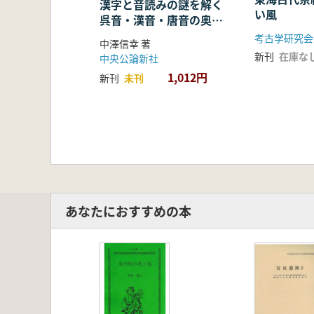
漢字と音読みの謎を解く
い風
呉音・漢音・唐音の奥深
い世界
考古学研究会
中澤信幸 著
新刊
在庫な
中央公論新社
1,012円
新刊
未刊
あなたにおすすめの本