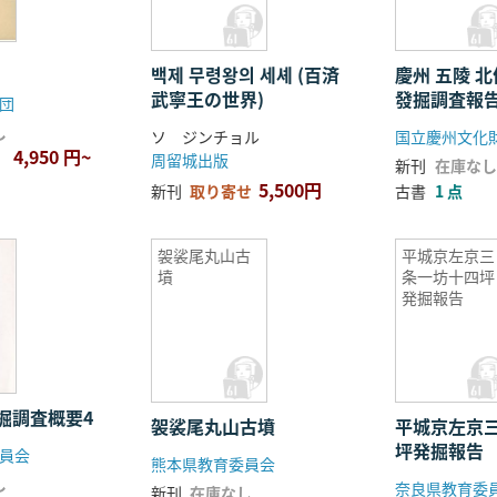
백제 무령왕의 세셰 (百済
慶州 五陵 北
武寧王の世界)
發掘調査報
団
し
ソ ジンチョル
国立慶州文化
4,950 円~
周留城出版
新刊
在庫なし
5,500円
新刊
取り寄せ
古書
1 点
袈裟尾丸山古
平城京左京三
墳
条一坊十四坪
発掘報告
掘調査概要4
袈裟尾丸山古墳
平城京左京
坪発掘報告
員会
熊本県教育委員会
し
奈良県教育委
新刊
在庫なし