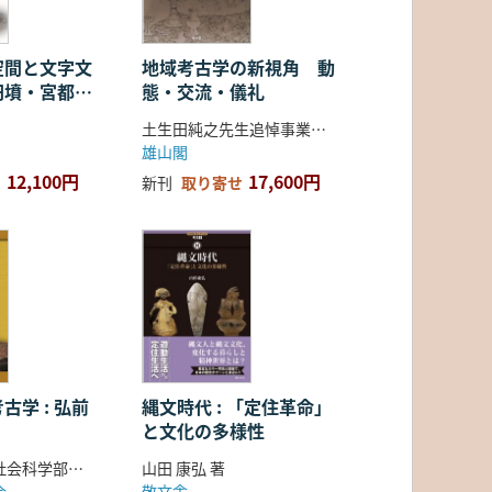
空間と文字文
地域考古学の新視角 動
円墳・宮都・
態・交流・儀礼
土生田純之先生追悼事業会 編
雄山閣
12,100円
17,600円
新刊
取り寄せ
古学 : 弘前
縄文時代 : 「定住革命」
と文化の多様性
弘前大学人文社会科学部北日本考古学研究センター 編
山田 康弘 著
会
敬文舎