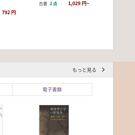
1,029 円~
古書
2 点
792 円
もっと見る
電子書籍