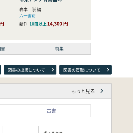
際的研究
岩本 崇 編
六一書房
 円
14,300 円
新刊
10冊以上
図書
特集
図書の出版について
図書の買取について
もっと見る
古書