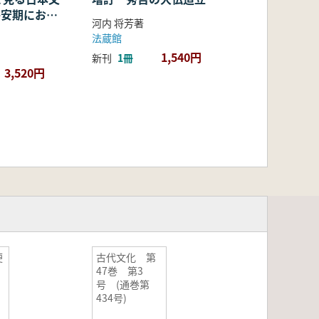
・平安期におけ
河内 将芳著
容・融合・展
法蔵館
1,540円
新刊
1冊
3,520円
便
古代文化 第
47巻 第3
号 (通巻第
434号)