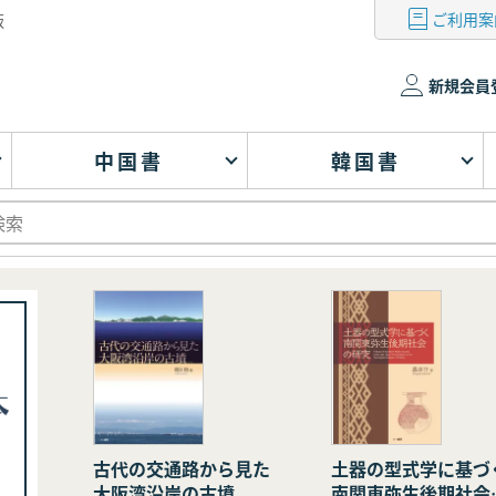
ご利用案
版
新規会員
中国書
韓国書
古代の交通路から見た
土器の型式学に基づ
大阪湾沿岸の古墳
南関東弥生後期社会