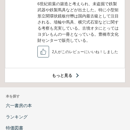
6世紀前葉の築造と考えられ、未盗掘で鉄製
武器や鉄製馬具などが出土した。特に小型矩
形立聞環状鏡板付轡は国内最古級として注目
される。埴輪や馬具、横穴式石室などに関す
る考察も充実している。古墳オタにとっては
ヨダレもんの一冊となっている。豊橋市文化
財センターで販売している。
2人がこのレビューにいいね！しました
もっと見る
本を探す
六一書房の本
ランキング
特価図書