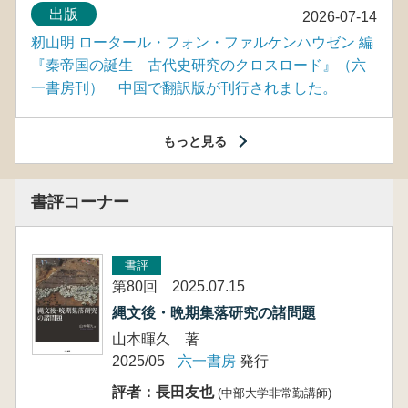
出版
2026-07-14
籾山明 ロータール・フォン・ファルケンハウゼン 編
『秦帝国の誕生 古代史研究のクロスロード』（六
一書房刊） 中国で翻訳版が刊行されました。
もっと見る
書評コーナー
書評
第80回 2025.07.15
縄文後・晩期集落研究の諸問題
山本暉久 著
2025/05
六一書房
発行
評者：長田友也
(中部大学非常勤講師)