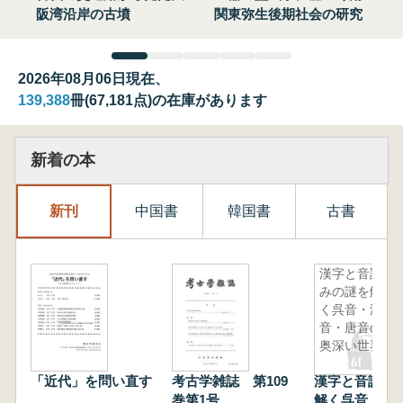
阪湾沿岸の古墳
関東弥生後期社会の研究
2026年08月06日現在、
139,388
冊(67,181点)の在庫があります
新着の本
新刊
中国書
韓国書
古書
漢字と音読
みの謎を解
く呉音・漢
音・唐音の
奥深い世界
「近代」を問い直す
考古学雑誌 第109
漢字と音読み
巻第1号
解く呉音・漢