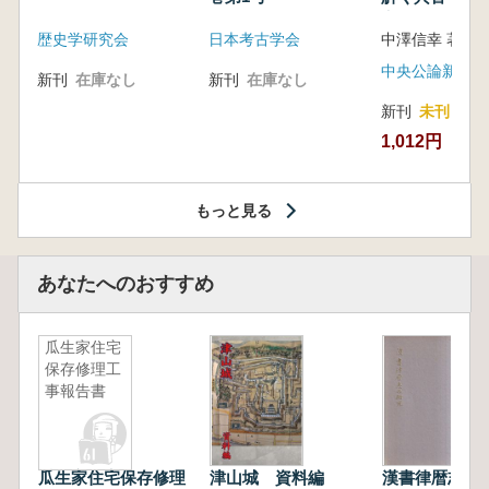
音の奥深い世
歴史学研究会
日本考古学会
中澤信幸 著
中央公論新社
新刊
在庫なし
新刊
在庫なし
新刊
未刊
1,012円
もっと見る
あなたへのおすすめ
瓜生家住宅
保存修理工
事報告書
瓜生家住宅保存修理
津山城 資料編
漢書律暦志の