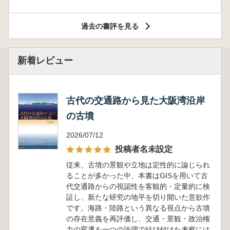
過去の書評を見る
新着レビュー
古代の交通路から見た大阪湾沿岸
の古墳
2026/07/12
投稿者名未設定
従来、古墳の景観や立地は定性的に論じられ
ることが多かった中、本書はGISを用いて古
代交通路からの視認性を客観的・定量的に検
証し、新たな研究の地平を切り開いた意欲作
です。海路・陸路という異なる視点から古墳
の存在意義を再評価し、交通・景観・政治権
力の変遷を一つの論理で結び付けた考察には