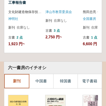
工事報告書
文化財建造物保存技術協会 編
津山市教育委員会
熊田忠亮・藪内
神明社
全国書房
新刊
在庫なし
新刊
在庫なし
新刊
在庫なし
古書
3 点
2,750 円~
古書
2 点
古書
1 点
1,923 円~
6,600 円
六一書房のイチオシ
新刊
中国書
韓国書
電子書籍