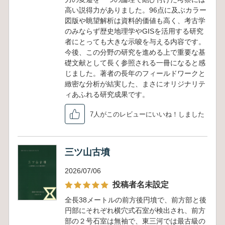
高い説得力がありました。96点に及ぶカラー
図版や眺望解析は資料的価値も高く、考古学
のみならず歴史地理学やGISを活用する研究
者にとっても大きな示唆を与える内容です。
今後、この分野の研究を進める上で重要な基
礎文献として長く参照される一冊になると感
じました。著者の長年のフィールドワークと
緻密な分析が結実した、まさにオリジナリテ
ィあふれる研究成果です。
7人がこのレビューにいいね！しました
三ツ山古墳
2026/07/06
投稿者名未設定
全長38メートルの前方後円墳で、前方部と後
円部にそれぞれ横穴式石室が検出され、前方
部の２号石室は無袖で、東三河では最古級の