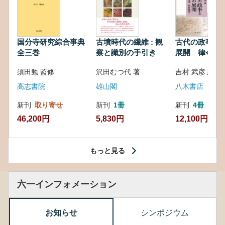
国分寺研究綜合事典
古墳時代の繊維 : 観
古代の政事と
全三巻
察と識別の手引き
展開 律令・
対外関係
須田勉 監修
沢田むつ代 著
吉村 武彦 編集
高志書院
雄山閣
八木書店
新刊
取り寄せ
新刊
1冊
新刊
4冊
46,200円
5,830円
12,100円
もっと見る
六一インフォメーション
お知らせ
シンポジウム