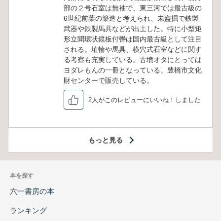
部の２号石室は無袖で、東三河では最古級の
6世紀前葉の築造と考えられ、未盗掘で鉄製
武器や鉄製馬具などが出土した。特に小型矩
形立聞環状鏡板付轡は国内最古級として注目
される。埴輪や馬具、横穴式石室などに関す
る考察も充実している。古墳オタにとっては
ヨダレもんの一冊となっている。豊橋市文化
財センターで販売している。
2人がこのレビューにいいね！しました
もっと見る
本を探す
六一書房の本
ランキング