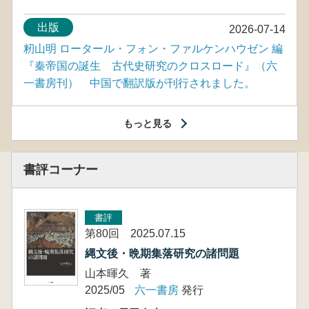
出版
2026-07-14
籾山明 ロータール・フォン・ファルケンハウゼン 編
『秦帝国の誕生 古代史研究のクロスロード』（六
一書房刊） 中国で翻訳版が刊行されました。
もっと見る
書評コーナー
書評
第80回 2025.07.15
縄文後・晩期集落研究の諸問題
山本暉久 著
2025/05
六一書房
発行