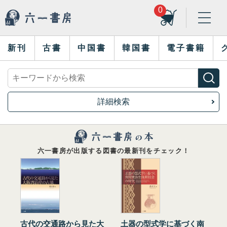
0
新刊
古書
中国書
韓国書
電子書籍
詳細検索
六一書房が出版する図書の最新刊をチェック！
古代の交通路から見た大
土器の型式学に基づく南