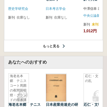
音の奥深い世
歴史学研究会
日本考古学会
中澤信幸 著
中央公論新社
新刊
在庫なし
新刊
在庫なし
新刊
未刊
1,012円
もっと見る
あなたへのおすすめ
海老名本
応仁・文明
郷 テニス
の乱
コート周囲
の夜間照明
燈・グラン
ドの排水溝
海老名本郷 テニス
日本産業発達史の研
応仁・文明の
設置のため