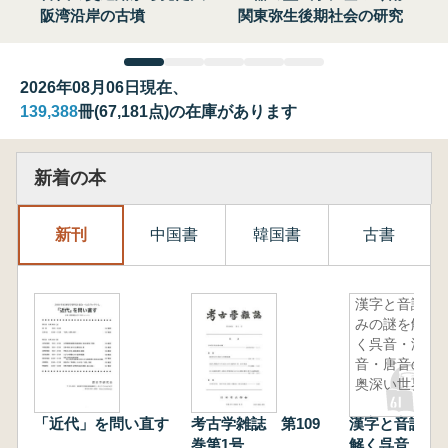
阪湾沿岸の古墳
関東弥生後期社会の研究
2026年08月06日現在、
139,388
冊(67,181点)の在庫があります
新着の本
新刊
中国書
韓国書
古書
漢字と音読
みの謎を解
く呉音・漢
音・唐音の
奥深い世界
「近代」を問い直す
考古学雑誌 第109
漢字と音読み
巻第1号
解く呉音・漢