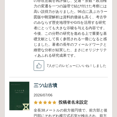
の存在意義を再評価し、交通・景観・政治権
力の変遷を一つの論理で結び付けた考察には
高い説得力がありました。96点に及ぶカラー
図版や眺望解析は資料的価値も高く、考古学
のみならず歴史地理学やGISを活用する研究
者にとっても大きな示唆を与える内容です。
今後、この分野の研究を進める上で重要な基
礎文献として長く参照される一冊になると感
じました。著者の長年のフィールドワークと
緻密な分析が結実した、まさにオリジナリテ
ィあふれる研究成果です。
7人がこのレビューにいいね！しました
三ツ山古墳
2026/07/06
投稿者名未設定
全長38メートルの前方後円墳で、前方部と後
円部にそれぞれ横穴式石室が検出され、前方