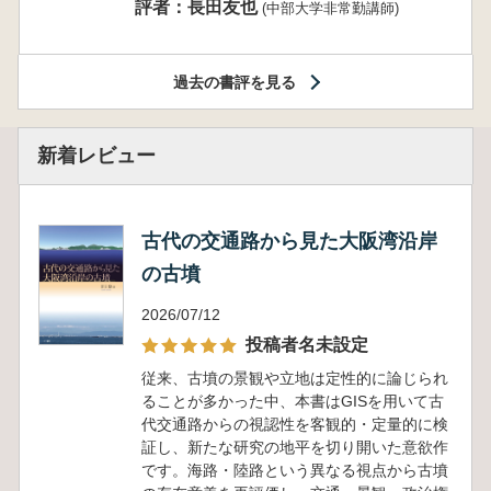
評者：長田友也
(中部大学非常勤講師)
過去の書評を見る
新着レビュー
古代の交通路から見た大阪湾沿岸
の古墳
2026/07/12
投稿者名未設定
従来、古墳の景観や立地は定性的に論じられ
ることが多かった中、本書はGISを用いて古
代交通路からの視認性を客観的・定量的に検
証し、新たな研究の地平を切り開いた意欲作
です。海路・陸路という異なる視点から古墳