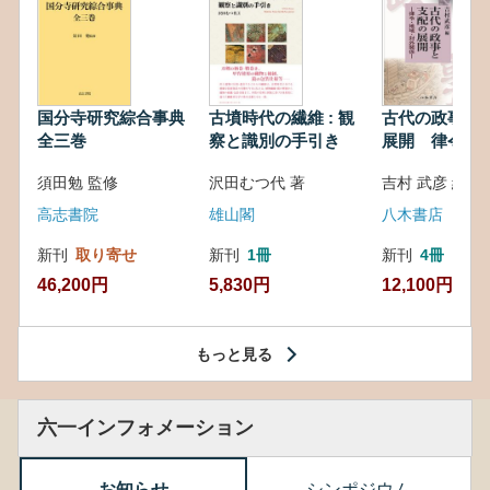
国分寺研究綜合事典
古墳時代の繊維 : 観
古代の政事と
全三巻
察と識別の手引き
展開 律令・
対外関係
須田勉 監修
沢田むつ代 著
吉村 武彦 編集
高志書院
雄山閣
八木書店
新刊
取り寄せ
新刊
1冊
新刊
4冊
46,200円
5,830円
12,100円
もっと見る
六一インフォメーション
お知らせ
シンポジウム