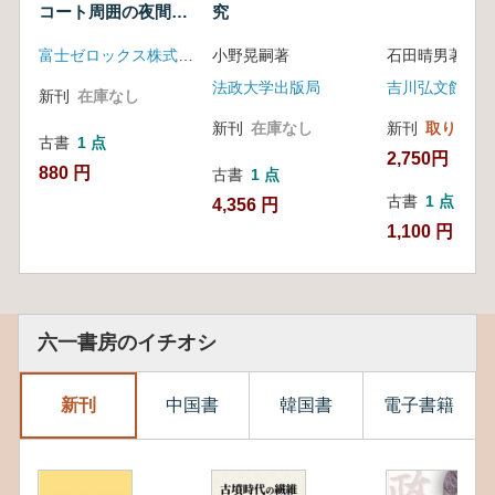
コート周囲の夜間照
の事前調査
究
明燈・グランドの排
富士ゼロックス株式会社 本郷遺跡SK地区調査団
小野晃嗣著
石田晴男著
水溝設置のための事
前調査
法政大学出版局
吉川弘文館
新刊
在庫なし
新刊
在庫なし
新刊
取り寄せ
古書
1 点
2,750円
880 円
古書
1 点
古書
1 点
4,356 円
1,100 円
六一書房のイチオシ
新刊
中国書
韓国書
電子書籍