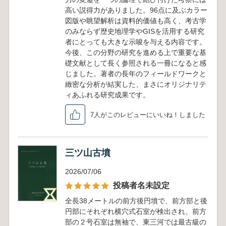
高い説得力がありました。96点に及ぶカラー
図版や眺望解析は資料的価値も高く、考古学
のみならず歴史地理学やGISを活用する研究
者にとっても大きな示唆を与える内容です。
今後、この分野の研究を進める上で重要な基
礎文献として長く参照される一冊になると感
じました。著者の長年のフィールドワークと
緻密な分析が結実した、まさにオリジナリテ
ィあふれる研究成果です。
7人がこのレビューにいいね！しました
三ツ山古墳
2026/07/06
投稿者名未設定
全長38メートルの前方後円墳で、前方部と後
円部にそれぞれ横穴式石室が検出され、前方
部の２号石室は無袖で、東三河では最古級の