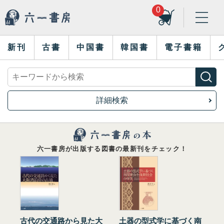
0
新刊
古書
中国書
韓国書
電子書籍
詳細検索
六一書房が出版する図書の最新刊をチェック！
古代の交通路から見た大
土器の型式学に基づく南