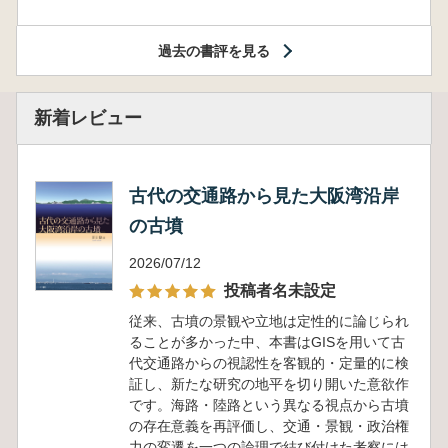
過去の書評を見る
新着レビュー
古代の交通路から見た大阪湾沿岸
の古墳
2026/07/12
投稿者名未設定
従来、古墳の景観や立地は定性的に論じられ
ることが多かった中、本書はGISを用いて古
代交通路からの視認性を客観的・定量的に検
証し、新たな研究の地平を切り開いた意欲作
です。海路・陸路という異なる視点から古墳
の存在意義を再評価し、交通・景観・政治権
力の変遷を一つの論理で結び付けた考察には