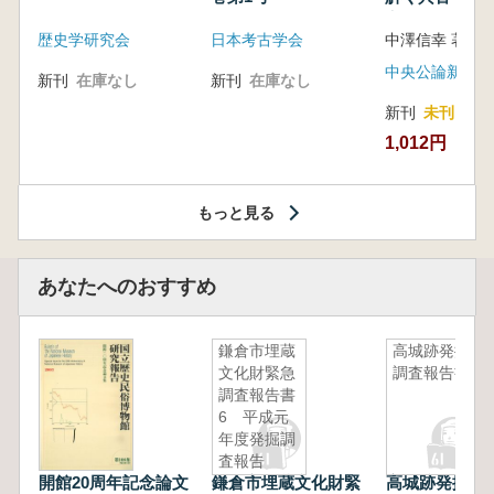
音の奥深い世
歴史学研究会
日本考古学会
中澤信幸 著
中央公論新社
新刊
在庫なし
新刊
在庫なし
新刊
未刊
1,012円
もっと見る
あなたへのおすすめ
鎌倉市埋蔵
高城跡発掘
文化財緊急
調査報告書
調査報告書
6 平成元
年度発掘調
査報告
開館20周年記念論文
鎌倉市埋蔵文化財緊
高城跡発掘調