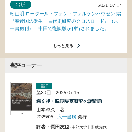
出版
2026-07-14
籾山明 ロータール・フォン・ファルケンハウゼン 編
『秦帝国の誕生 古代史研究のクロスロード』（六
一書房刊） 中国で翻訳版が刊行されました。
もっと見る
書評コーナー
書評
第80回 2025.07.15
縄文後・晩期集落研究の諸問題
山本暉久 著
2025/05
六一書房
発行
評者：長田友也
(中部大学非常勤講師)