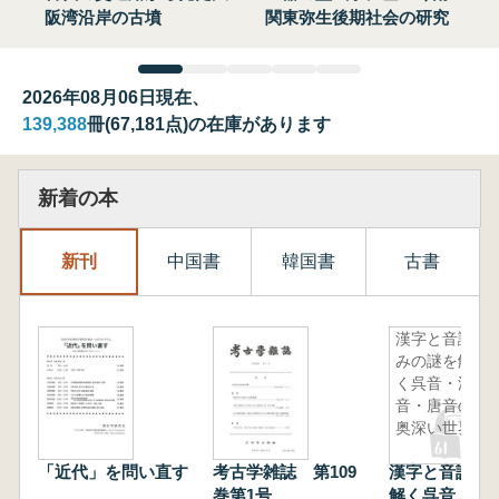
阪湾沿岸の古墳
関東弥生後期社会の研究
2026年08月06日現在、
139,388
冊(67,181点)の在庫があります
新着の本
新刊
中国書
韓国書
古書
漢字と音読
みの謎を解
く呉音・漢
音・唐音の
奥深い世界
「近代」を問い直す
考古学雑誌 第109
漢字と音読み
巻第1号
解く呉音・漢