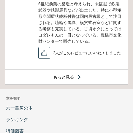
6世紀前葉の築造と考えられ、未盗掘で鉄製
武器や鉄製馬具などが出土した。特に小型矩
形立聞環状鏡板付轡は国内最古級として注目
される。埴輪や馬具、横穴式石室などに関す
る考察も充実している。古墳オタにとっては
ヨダレもんの一冊となっている。豊橋市文化
財センターで販売している。
2人がこのレビューにいいね！しました
もっと見る
本を探す
六一書房の本
ランキング
特価図書