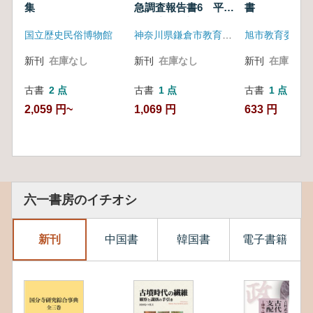
集
急調査報告書6 平成
書
元年度発掘調査報
国立歴史民俗博物館
神奈川県鎌倉市教育委員会
告
新刊
在庫なし
新刊
在庫なし
新刊
在庫なし
古書
2 点
古書
1 点
古書
1 点
2,059 円~
1,069 円
633 円
六一書房のイチオシ
新刊
中国書
韓国書
電子書籍