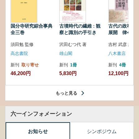
国分寺研究綜合事典
古墳時代の繊維 : 観
古代の政事と
全三巻
察と識別の手引き
展開 律令・
対外関係
須田勉 監修
沢田むつ代 著
吉村 武彦 編集
高志書院
雄山閣
八木書店
新刊
取り寄せ
新刊
1冊
新刊
4冊
46,200円
5,830円
12,100円
もっと見る
六一インフォメーション
お知らせ
シンポジウム