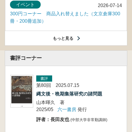
イベント
2026-07-14
300円コーナー 商品入れ替えました（文京倉庫300
冊・200冊追加）
もっと見る
書評コーナー
書評
第80回 2025.07.15
縄文後・晩期集落研究の諸問題
山本暉久 著
2025/05
六一書房
発行
評者：長田友也
(中部大学非常勤講師)