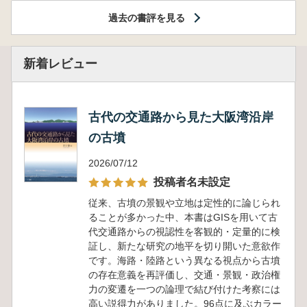
過去の書評を見る
新着レビュー
古代の交通路から見た大阪湾沿岸
の古墳
2026/07/12
投稿者名未設定
従来、古墳の景観や立地は定性的に論じられ
ることが多かった中、本書はGISを用いて古
代交通路からの視認性を客観的・定量的に検
証し、新たな研究の地平を切り開いた意欲作
です。海路・陸路という異なる視点から古墳
の存在意義を再評価し、交通・景観・政治権
力の変遷を一つの論理で結び付けた考察には
高い説得力がありました。96点に及ぶカラー