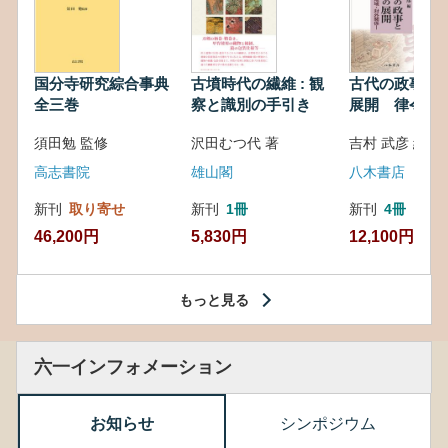
国分寺研究綜合事典
古墳時代の繊維 : 観
古代の政事と
全三巻
察と識別の手引き
展開 律令・
対外関係
須田勉 監修
沢田むつ代 著
吉村 武彦 編集
高志書院
雄山閣
八木書店
新刊
取り寄せ
新刊
1冊
新刊
4冊
46,200円
5,830円
12,100円
もっと見る
六一インフォメーション
お知らせ
シンポジウム