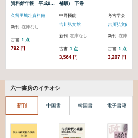
資料館年報 平成9年
補版) 下巻
度
久留里城址資料館
中野幡能
考古学会
吉川弘文館
吉川弘文館
新刊
在庫なし
新刊
在庫なし
新刊
在庫なし
古書
1 点
792 円
古書
1 点
古書
1 点
3,564 円
3,207 円
六一書房のイチオシ
新刊
中国書
韓国書
電子書籍