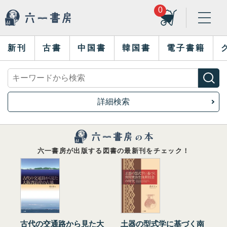
0
新刊
古書
中国書
韓国書
電子書籍
詳細検索
六一書房が出版する図書の最新刊をチェック！
古代の交通路から見た大
土器の型式学に基づく南