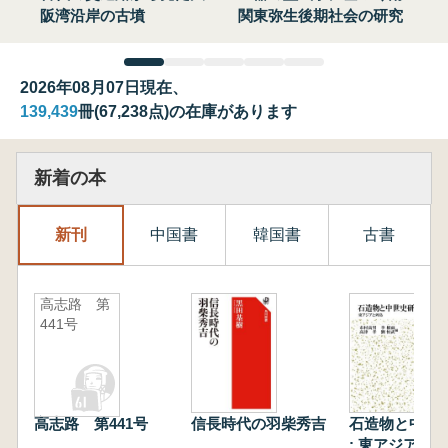
阪湾沿岸の古墳
関東弥生後期社会の研究
2026年08月07日現在、
139,439
冊(67,238点)の在庫があります
新着の本
新刊
中国書
韓国書
古書
高志路 第
441号
高志路 第441号
信長時代の羽柴秀吉
石造物と中世
: 東アジアと