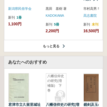
新潟県民俗学会
黒田 基樹 著
KADOKAWA
高志書院
新刊
1冊
1,100円
新刊
5冊
新刊
未刊
2,200円
16,500円
もっと見る
あなたへのおすすめ
八幡信仰史
の研究(増
補版) 下
巻
君津市立久留里城址
八幡信仰史の研究(増
鏡剣及玉の研