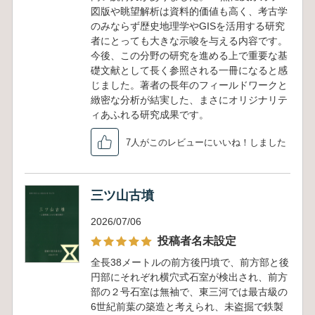
図版や眺望解析は資料的価値も高く、考古学
のみならず歴史地理学やGISを活用する研究
者にとっても大きな示唆を与える内容です。
今後、この分野の研究を進める上で重要な基
礎文献として長く参照される一冊になると感
じました。著者の長年のフィールドワークと
緻密な分析が結実した、まさにオリジナリテ
ィあふれる研究成果です。
7人がこのレビューにいいね！しました
三ツ山古墳
2026/07/06
投稿者名未設定
全長38メートルの前方後円墳で、前方部と後
円部にそれぞれ横穴式石室が検出され、前方
部の２号石室は無袖で、東三河では最古級の
6世紀前葉の築造と考えられ、未盗掘で鉄製