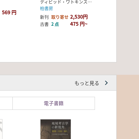
ディビッド・ワトキンスン バージニア・ニール 著 谷畑 美帆 訳
柏書房
569 円
2,530円
新刊
取り寄せ
475 円~
古書
2 点
もっと見る
電子書籍