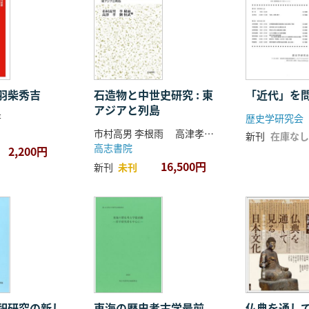
羽柴秀吉
石造物と中世史研究 : 東
「近代」を
アジアと列島
著
歴史学研究会
市村高男 李根雨 高津孝 劉恒武 編
新刊
在庫なし
高志書院
2,200円
16,500円
新刊
未刊
祀研究の新し
東海の歴史考古学最前
仏典を通し