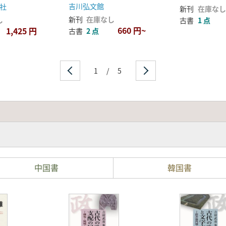
吉川弘文館
社
新刊
在庫なし
新刊
在庫なし
し
古書
1 点
660 円~
1,425 円
古書
2 点
1
/
5
中国書
韓国書