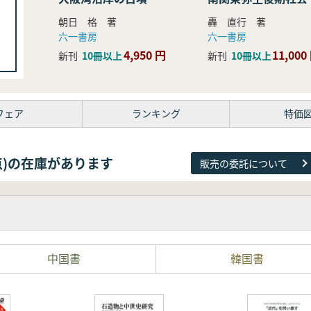
研究
朝日 格 著
轟 直行 著
六一書房
六一書房
4,950 円
11,000
新刊
10冊以上
新刊
10冊以上
フェア
ランキング
特価
26点)の在庫があります
販売の委託について
中国書
韓国書