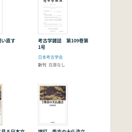
問い直す
考古学雑誌 第109巻第
1号
日本考古学会
新刊
在庫なし
て見る日本文
増訂 秀吉の大仏造立