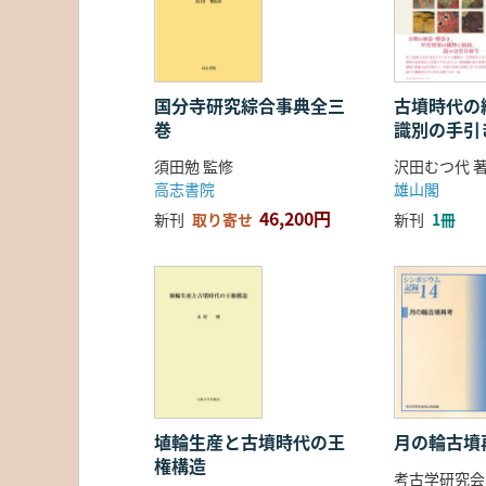
国分寺研究綜合事典全三
古墳時代の繊
巻
識別の手引
須田勉 監修
沢田むつ代 
高志書院
雄山閣
46,200円
新刊
取り寄せ
新刊
1冊
埴輪生産と古墳時代の王
月の輪古墳
権構造
考古学研究会