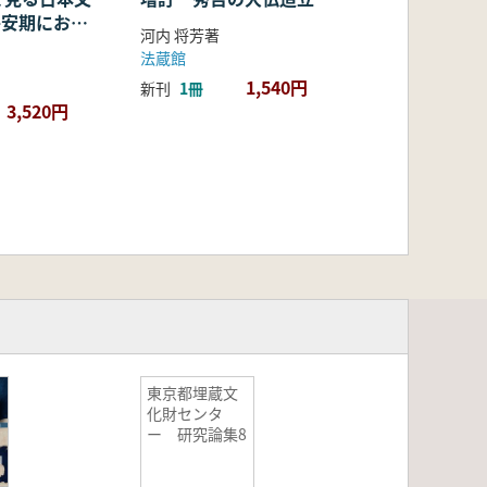
・平安期におけ
河内 将芳著
容・融合・展
法蔵館
1,540円
新刊
1冊
3,520円
東京都埋蔵文
化財センタ
ー 研究論集8