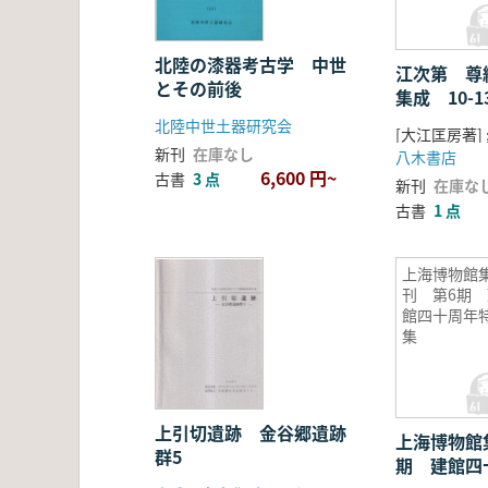
北陸の漆器考古学 中世
江次第 尊
とその前後
集成 10-
北陸中世土器研究会
新刊
在庫なし
八木書店
6,600 円~
古書
3 点
新刊
在庫な
古書
1 点
上海博物館
刊 第6期 
館四十周年
集
上引切遺跡 金谷郷遺跡
上海博物館
群5
期 建館四