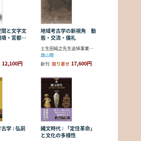
空間と文字文
地域考古学の新視角 動
円墳・宮都・
態・交流・儀礼
土生田純之先生追悼事業会 編
雄山閣
12,100円
17,600円
新刊
取り寄せ
古学 : 弘前
縄文時代 : 「定住革命」
と文化の多様性