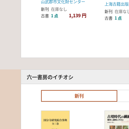
山武郡市文化財センター
上海古籍出版
新刊
在庫なし
新刊
在庫な
1,139 円
古書
1 点
古書
1 点
六一書房のイチオシ
新刊