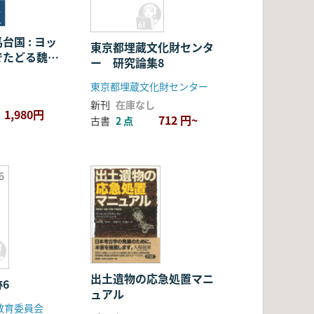
台国 : ヨッ
東京都埋蔵文化財センタ
でたどる魏志
ー 研究論集8
東京都埋蔵文化財センター
新刊
在庫なし
1,980円
712 円~
古書
2 点
6
出土遺物の応急処置マニ
6
ュアル
教育委員会