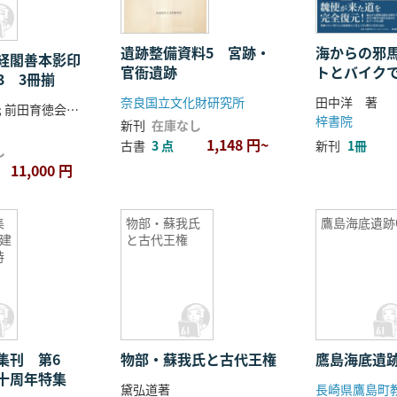
遺跡整備資料5 宮跡・
海からの邪馬
経閣善本影印
官衙遺跡
トとバイク
13 3冊揃
倭人伝
奈良国立文化財研究所
田中洋 著
[大江匡房著] ; 前田育徳会尊経閣文庫編
梓書院
新刊
在庫なし
1,148 円~
古書
3 点
新刊
1冊
し
11,000 円
集
物部・蘇我氏
鷹島海底遺跡
建
と古代王権
特
集刊 第6
物部・蘇我氏と古代王権
鷹島海底遺跡
十周年特集
黛弘道著
長崎県鷹島町