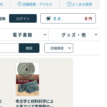
内
店舗情報・アクセス
よくある質問
0
0
登録
点
円
電子書籍
グッズ・他
詳細検索
く
考古学と材料科学によ
の
る東アジア青銅器の学