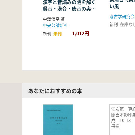
漢字と音読みの謎を解く
い風
呉音・漢音・唐音の奥深
い世界
考古学研究会
中澤信幸 著
新刊
在庫な
中央公論新社
1,012円
新刊
未刊
あなたにおすすめの本
江次第 尊
閣善本影印
成 10-13 
冊揃