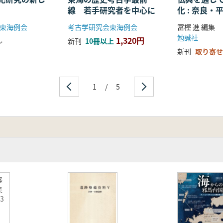
線 若手研究者を中心に
化 : 奈良
る仏教の受
東海例会
考古学研究会東海例会
冨樫 進 編集
開
勉誠社
1,320円
し
新刊
10冊以上
新刊
取り寄せ
1
/
5
経
集
3