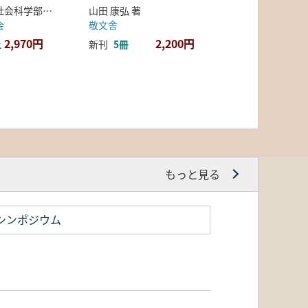
弘前大学人文社会科学部北日本考古学研究センター 編
山田 康弘 著
会
敬文舎
2,970円
2,200円
上
新刊
5冊
もっと見る
シンポジウム