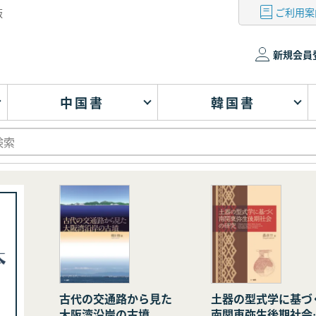
ご利用案
版
新規会員
中国書
韓国書
古代の交通路から見た
土器の型式学に基づ
大阪湾沿岸の古墳
南関東弥生後期社会