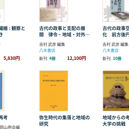
維 : 観察と
古代の政事と支配の展
古代の政事
き
開 律令・地域・対外関
化 前方後
係
ことば
著
吉村 武彦 編集
吉村 武彦 編集
八木書店
八木書店
5,830円
12,100円
新刊
4冊
新刊
10冊
再考
弥生時代の集落と地域の
地域からの考
研究
大学の挑戦
岡山例会編