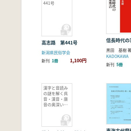
441号
信長時代の
高志路 第441号
黒田 基樹 
新潟県民俗学会
KADOKAWA
1,100円
新刊
1冊
新刊
5冊
漢字と音読み
の謎を解く呉
音・漢音・唐
音の奥深い世
界
東海古代祭