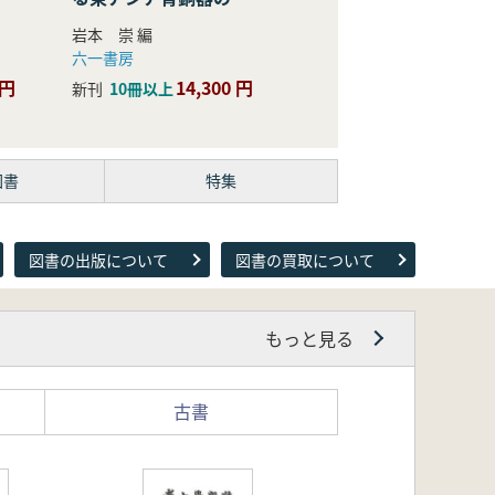
際的研究
岩本 崇 編
六一書房
 円
14,300 円
新刊
10冊以上
図書
特集
図書の出版について
図書の買取について
もっと見る
古書