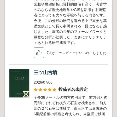
図版や眺望解析は資料的価値も高く、考古学
のみならず歴史地理学やGISを活用する研究
者にとっても大きな示唆を与える内容です。
今後、この分野の研究を進める上で重要な基
礎文献として長く参照される一冊になると感
じました。著者の長年のフィールドワークと
緻密な分析が結実した、まさにオリジナリテ
ィあふれる研究成果です。
7人がこのレビューにいいね！しました
三ツ山古墳
2026/07/06
投稿者名未設定
全長38メートルの前方後円墳で、前方部と後
円部にそれぞれ横穴式石室が検出され、前方
部の２号石室は無袖で、東三河では最古級の
6世紀前葉の築造と考えられ、未盗掘で鉄製