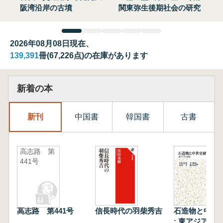
阪湾沿岸の古墳
関東弥生後期社会の研究
2026年08月08日現在、
139,391
冊(67,226点)の在庫があります
新着の本
新刊
中国書
韓国書
古書
高志路 第
441号
高志路 第441号
信長時代の羽柴秀吉
石造物と中世
: 東アジアと