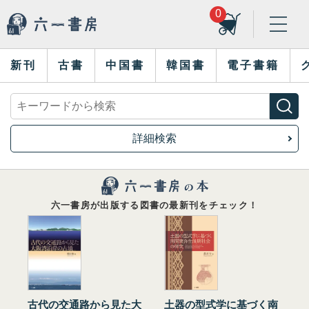
0
新刊
古書
中国書
韓国書
電子書籍
詳細検索
六一書房が出版する図書の最新刊をチェック！
古代の交通路から見た大
土器の型式学に基づく南