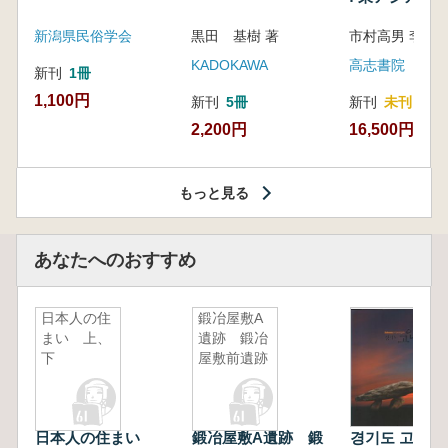
新潟県民俗学会
黒田 基樹 著
KADOKAWA
高志書院
新刊
1冊
1,100円
新刊
5冊
新刊
未刊
2,200円
16,500円
もっと見る
あなたへのおすすめ
日本人の住
鍛冶屋敷A
まい 上、
遺跡 鍛冶
下
屋敷前遺跡
日本人の住まい
鍛冶屋敷A遺跡 鍛
경기도 고인돌 