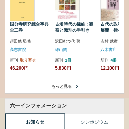
国分寺研究綜合事典
古墳時代の繊維 : 観
古代の政事と
全三巻
察と識別の手引き
展開 律令・
対外関係
須田勉 監修
沢田むつ代 著
吉村 武彦 編集
高志書院
雄山閣
八木書店
新刊
取り寄せ
新刊
1冊
新刊
4冊
46,200円
5,830円
12,100円
もっと見る
六一インフォメーション
お知らせ
シンポジウム