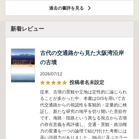
過去の書評を見る
新着レビュー
古代の交通路から見た大阪湾沿岸
の古墳
2026/07/12
投稿者名未設定
従来、古墳の景観や立地は定性的に論じられ
ることが多かった中、本書はGISを用いて古
代交通路からの視認性を客観的・定量的に検
証し、新たな研究の地平を切り開いた意欲作
です。海路・陸路という異なる視点から古墳
の存在意義を再評価し、交通・景観・政治権
力の変遷を一つの論理で結び付けた考察には
高い説得力がありました。96点に及ぶカラー