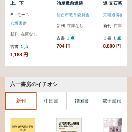
上、下
冶屋敷前遺跡
道 支石墓) Dol
in Gyeonggid
E・モース
仙台市教育委員会
京畿道博物館
八坂書房
新刊
在庫なし
新刊
在庫なし
新刊
在庫なし
古書
1 点
古書
1 点
704 円
8,800 円
古書
1 点
1,188 円
六一書房のイチオシ
新刊
中国書
韓国書
電子書籍