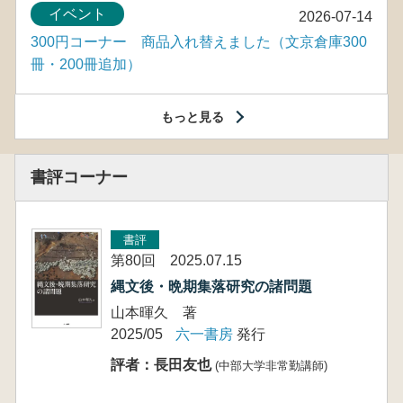
イベント
2026-07-14
300円コーナー 商品入れ替えました（文京倉庫300
冊・200冊追加）
もっと見る
書評コーナー
書評
第80回 2025.07.15
縄文後・晩期集落研究の諸問題
山本暉久 著
2025/05
六一書房
発行
評者：長田友也
(中部大学非常勤講師)