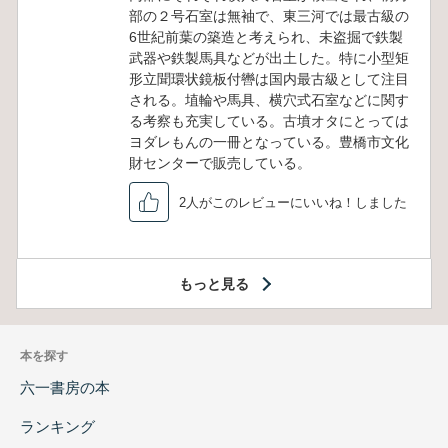
部の２号石室は無袖で、東三河では最古級の
6世紀前葉の築造と考えられ、未盗掘で鉄製
武器や鉄製馬具などが出土した。特に小型矩
形立聞環状鏡板付轡は国内最古級として注目
される。埴輪や馬具、横穴式石室などに関す
る考察も充実している。古墳オタにとっては
ヨダレもんの一冊となっている。豊橋市文化
財センターで販売している。
2人がこのレビューにいいね！しました
もっと見る
本を探す
六一書房の本
ランキング