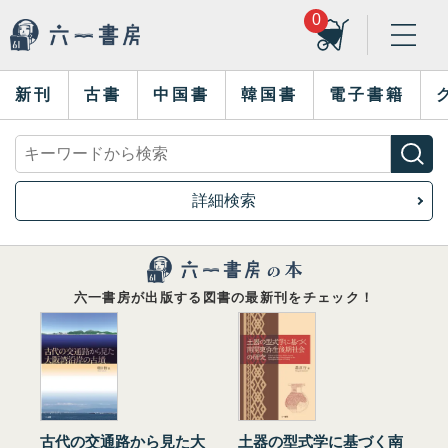
0
新刊
古書
中国書
韓国書
電子書籍
詳細検索
六一書房が出版する図書の最新刊をチェック！
古代の交通路から見た大
土器の型式学に基づく南