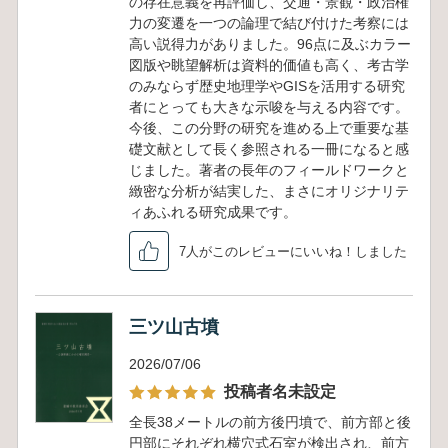
の存在意義を再評価し、交通・景観・政治権
力の変遷を一つの論理で結び付けた考察には
高い説得力がありました。96点に及ぶカラー
図版や眺望解析は資料的価値も高く、考古学
のみならず歴史地理学やGISを活用する研究
者にとっても大きな示唆を与える内容です。
今後、この分野の研究を進める上で重要な基
礎文献として長く参照される一冊になると感
じました。著者の長年のフィールドワークと
緻密な分析が結実した、まさにオリジナリテ
ィあふれる研究成果です。
7人がこのレビューにいいね！しました
三ツ山古墳
2026/07/06
投稿者名未設定
全長38メートルの前方後円墳で、前方部と後
円部にそれぞれ横穴式石室が検出され、前方