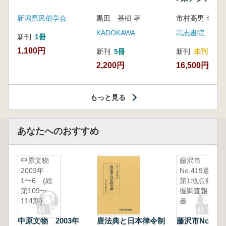
新潟県民俗学会
黒田 基樹 著
KADOKAWA
高志書院
新刊
1冊
1,100円
新刊
5冊
新刊
未刊
2,200円
16,500円
もっと見る
あなたへのおすすめ
中原文物
藤沢市
2003年
No.419遺跡
1〜6 (総
第1地点発
第109〜
掘調査報告
114期)
書
中原文物 2003年
唐法典と日本律令制
藤沢市No.41