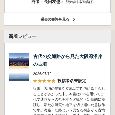
評者：長田友也
(中部大学非常勤講師)
過去の書評を見る
新着レビュー
古代の交通路から見た大阪湾沿岸
の古墳
2026/07/12
投稿者名未設定
従来、古墳の景観や立地は定性的に論じられ
ることが多かった中、本書はGISを用いて古
代交通路からの視認性を客観的・定量的に検
証し、新たな研究の地平を切り開いた意欲作
です。海路・陸路という異なる視点から古墳