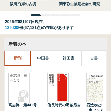
阪湾沿岸の古墳
関東弥生後期社会の研究
2026年08月07日現在、
139,388
冊(67,181点)の在庫があります
新着の本
新刊
中国書
韓国書
古書
高志路 第
441号
高志路 第441号
信長時代の羽柴秀吉
石造物と中世
: 東アジアと