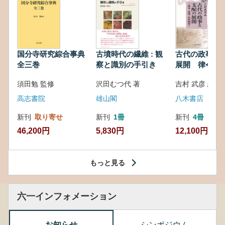
国分寺研究綜合事典
古墳時代の繊維 : 観
古代の政事と
全三巻
察と識別の手引き
展開 律令・
対外関係
須田勉 監修
沢田むつ代 著
吉村 武彦 編集
高志書院
雄山閣
八木書店
新刊
取り寄せ
新刊
1冊
新刊
4冊
46,200円
5,830円
12,100円
もっと見る
六一インフォメーション
お知らせ
シンポジウム