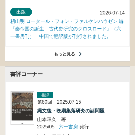
出版
2026-07-14
籾山明 ロータール・フォン・ファルケンハウゼン 編
『秦帝国の誕生 古代史研究のクロスロード』（六
一書房刊） 中国で翻訳版が刊行されました。
もっと見る
書評コーナー
書評
第80回 2025.07.15
縄文後・晩期集落研究の諸問題
山本暉久 著
2025/05
六一書房
発行