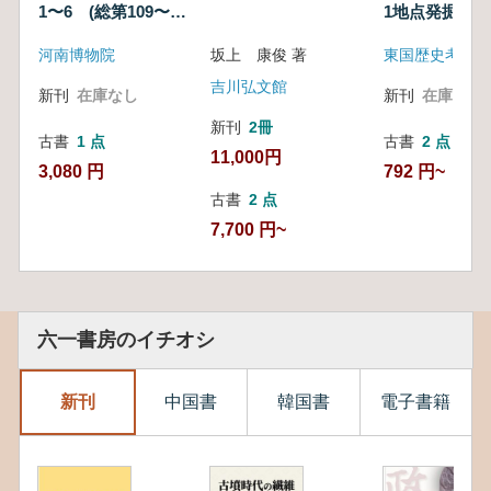
1〜6 (総第109〜
1地点発掘調
114期)
河南博物院
坂上 康俊 著
東国歴史考古学
吉川弘文館
新刊
在庫なし
新刊
在庫なし
新刊
2冊
古書
1 点
古書
2 点
11,000円
3,080 円
792 円~
古書
2 点
7,700 円~
六一書房のイチオシ
新刊
中国書
韓国書
電子書籍