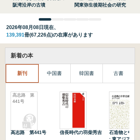
阪湾沿岸の古墳
関東弥生後期社会の研究
2026年08月08日現在、
139,391
冊(67,226点)の在庫があります
新着の本
新刊
中国書
韓国書
古書
高志路 第
441号
高志路 第441号
信長時代の羽柴秀吉
石造物と中世
: 東アジアと