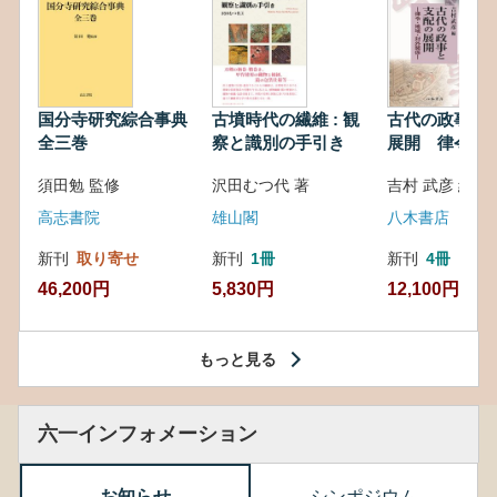
国分寺研究綜合事典
古墳時代の繊維 : 観
古代の政事と
全三巻
察と識別の手引き
展開 律令・
対外関係
須田勉 監修
沢田むつ代 著
吉村 武彦 編集
高志書院
雄山閣
八木書店
新刊
取り寄せ
新刊
1冊
新刊
4冊
46,200円
5,830円
12,100円
もっと見る
六一インフォメーション
お知らせ
シンポジウム