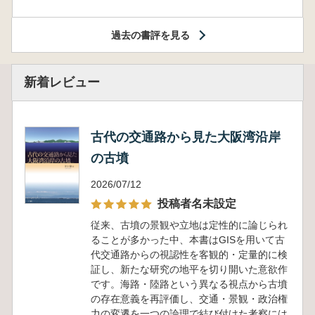
過去の書評を見る
新着レビュー
古代の交通路から見た大阪湾沿岸
の古墳
2026/07/12
投稿者名未設定
従来、古墳の景観や立地は定性的に論じられ
ることが多かった中、本書はGISを用いて古
代交通路からの視認性を客観的・定量的に検
証し、新たな研究の地平を切り開いた意欲作
です。海路・陸路という異なる視点から古墳
の存在意義を再評価し、交通・景観・政治権
力の変遷を一つの論理で結び付けた考察には