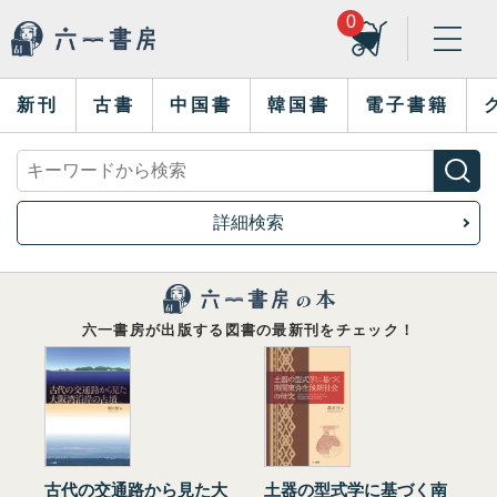
0
新刊
古書
中国書
韓国書
電子書籍
詳細検索
六一書房が出版する図書の最新刊をチェック！
古代の交通路から見た大
土器の型式学に基づく南