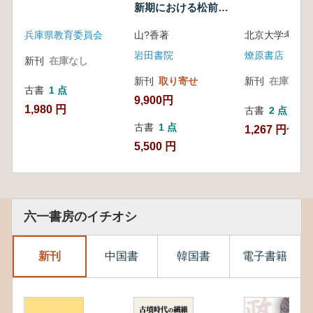
新期における松前藩
の政争
兵庫県教育委員会
山?香著
岩田書院
燎原書店
新刊
在庫なし
新刊
取り寄せ
新刊
在庫なし
古書
1 点
9,900円
1,980 円
古書
2 点
古書
1 点
1,267 円~
5,500 円
六一書房のイチオシ
新刊
中国書
韓国書
電子書籍