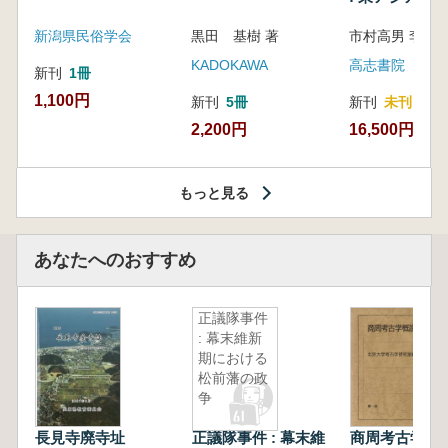
新潟県民俗学会
黒田 基樹 著
KADOKAWA
高志書院
新刊
1冊
1,100円
新刊
5冊
新刊
未刊
2,200円
16,500円
もっと見る
あなたへのおすすめ
正議隊事件
: 幕末維新
期における
松前藩の政
争
長見寺廃寺址
正議隊事件 : 幕末維
商周考古学概