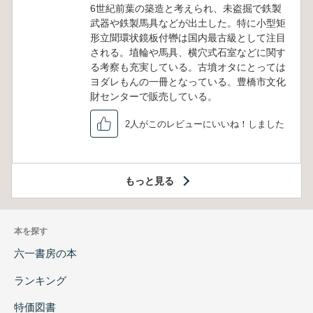
6世紀前葉の築造と考えられ、未盗掘で鉄製
武器や鉄製馬具などが出土した。特に小型矩
形立聞環状鏡板付轡は国内最古級として注目
される。埴輪や馬具、横穴式石室などに関す
る考察も充実している。古墳オタにとっては
ヨダレもんの一冊となっている。豊橋市文化
財センターで販売している。
2人がこのレビューにいいね！しました
もっと見る
本を探す
六一書房の本
ランキング
特価図書