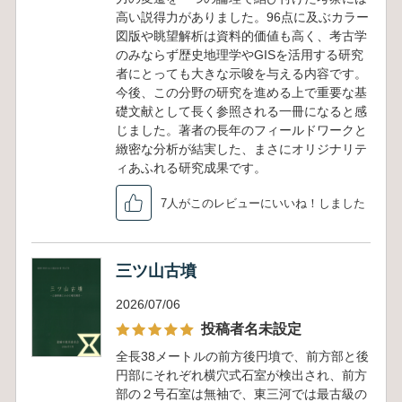
高い説得力がありました。96点に及ぶカラー
図版や眺望解析は資料的価値も高く、考古学
のみならず歴史地理学やGISを活用する研究
者にとっても大きな示唆を与える内容です。
今後、この分野の研究を進める上で重要な基
礎文献として長く参照される一冊になると感
じました。著者の長年のフィールドワークと
緻密な分析が結実した、まさにオリジナリテ
ィあふれる研究成果です。
7人がこのレビューにいいね！しました
三ツ山古墳
2026/07/06
投稿者名未設定
全長38メートルの前方後円墳で、前方部と後
円部にそれぞれ横穴式石室が検出され、前方
部の２号石室は無袖で、東三河では最古級の