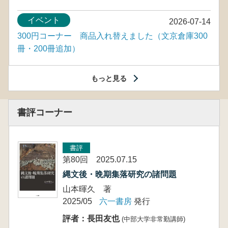
イベント
2026-07-14
300円コーナー 商品入れ替えました（文京倉庫300
冊・200冊追加）
もっと見る
書評コーナー
書評
第80回 2025.07.15
縄文後・晩期集落研究の諸問題
山本暉久 著
2025/05
六一書房
発行
評者：長田友也
(中部大学非常勤講師)