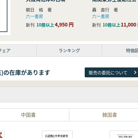
研究
朝日 格 著
轟 直行 著
六一書房
六一書房
4,950 円
11,000
新刊
10冊以上
新刊
10冊以上
フェア
ランキング
特価
38点)の在庫があります
販売の委託について
中国書
韓国書