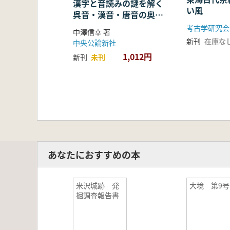
漢字と音読みの謎を解く
い風
呉音・漢音・唐音の奥深
い世界
考古学研究会
中澤信幸 著
新刊
在庫な
中央公論新社
1,012円
新刊
未刊
あなたにおすすめの本
米沢城跡 発
大境 第9号
掘調査報告書