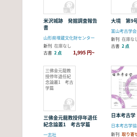
米沢城跡 発掘調査報告
大境 第9
書
富山考古学会
山形県埋蔵文化財センター
新刊
在庫な
新刊
在庫なし
古書
2 点
1,995 円~
古書
2 点
三佛金元龍教
授停年退任紀
念論叢1 考古
学篇
日本考古学
三佛金元龍教授停年退任
紀念論叢1 考古学篇
新刊
取り寄
一志社