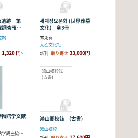
原遺跡 第
세계장묘문화 (世界葬墓
掘調査報告
文化) 全3冊
究所
蒋永台
太乙文化社
1,320 円~
33,000円
新刊
取り寄せ
鴻山郷校誌
(古書)
博物館学文献
鴻山郷校誌 (古書)
鴻山郷校
全国大学博物館学講座協議会 編
17,600円
新刊
取り寄せ