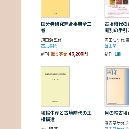
国分寺研究綜合事典全三
古墳時代の繊
巻
識別の手引
須田勉 監修
沢田むつ代 
高志書院
雄山閣
46,200円
新刊
取り寄せ
新刊
1冊
埴輪生産と古墳時代の王
月の輪古墳
権構造
考古学研究会
考古学研究会
木村理 著