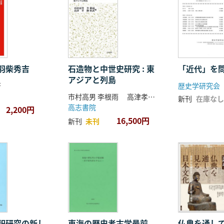
羽柴秀吉
石造物と中世史研究 : 東
「近代」を
アジアと列島
著
歴史学研究会
市村高男 李根雨 高津孝 劉恒武 編
新刊
在庫なし
高志書院
2,200円
16,500円
新刊
未刊
祀研究の新し
東海の歴史考古学最前
仏典を通し