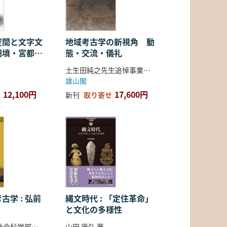
空間と文字文
地域考古学の新視角 動
円墳・宮都・
態・交流・儀礼
土生田純之先生追悼事業会 編
雄山閣
12,100円
17,600円
新刊
取り寄せ
古学 : 弘前
縄文時代 : 「定住革命」
と文化の多様性
弘前大学人文社会科学部北日本考古学研究センター 編
山田 康弘 著