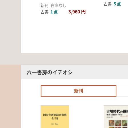
古書
5 点
新刊
在庫なし
3,960 円
古書
1 点
六一書房のイチオシ
新刊