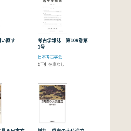
問い直す
考古学雑誌 第109巻第
1号
日本考古学会
新刊
在庫なし
て見る日本文
増訂 秀吉の大仏造立