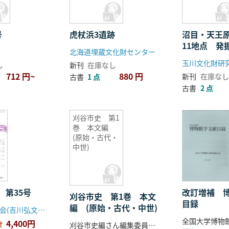
号
虎杖浜3遺跡
沼目・天王
11地点 発
北海道埋蔵文化財センター
書
玉川文化財研
し
新刊
在庫なし
712 円~
880 円
新刊
在庫なし
古書
1 点
古書
2 点
刈谷市史 第1
巻 本文編
(原始・古代・
中世)
 第35号
改訂増補 
刈谷市史 第1巻 本文
目録
編 (原始・古代・中世)
日本考古学協会(吉川弘文館)
4,400円
せ
刈谷市史編さん編集委員会編