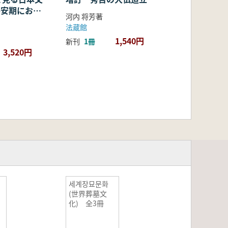
・平安期におけ
河内 将芳著
容・融合・展
法蔵館
1,540円
新刊
1冊
3,520円
세계장묘문화
地
(世界葬墓文
化) 全3冊