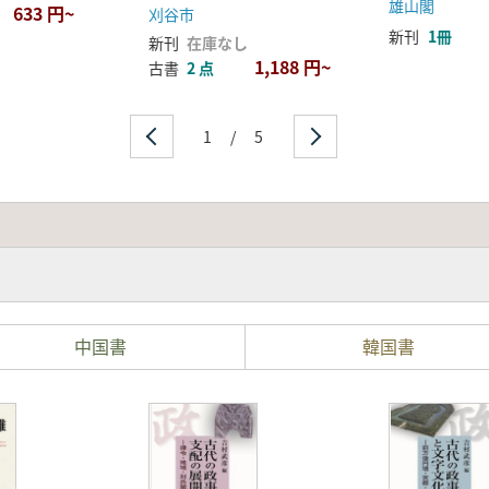
雄山閣
633 円~
刈谷市
新刊
1冊
新刊
在庫なし
1,188 円~
古書
2 点
1
/
5
中国書
韓国書