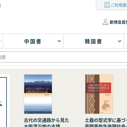
ご利用案
版
新規会員
中国書
韓国書
古代の交通路から見た
土器の型式学に基づ
大阪湾沿岸の古墳
南関東弥生後期社会