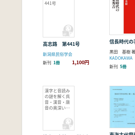
441号
信長時代の
高志路 第441号
黒田 基樹 
新潟県民俗学会
KADOKAWA
1,100円
新刊
1冊
新刊
5冊
漢字と音読み
の謎を解く呉
音・漢音・唐
音の奥深い世
界
東海古代祭