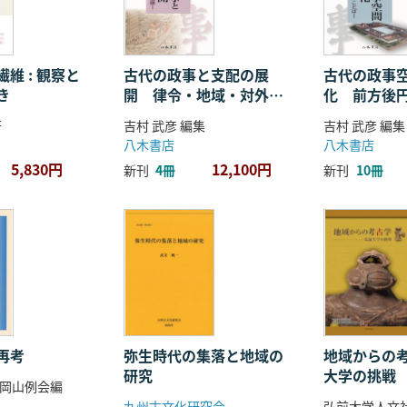
維 : 観察と
古代の政事と支配の展
古代の政事
き
開 律令・地域・対外関
化 前方後
係
ことば
著
吉村 武彦 編集
吉村 武彦 編集
八木書店
八木書店
5,830円
12,100円
新刊
4冊
新刊
10冊
再考
弥生時代の集落と地域の
地域からの考
研究
大学の挑戦
岡山例会編
九州古文化研究会