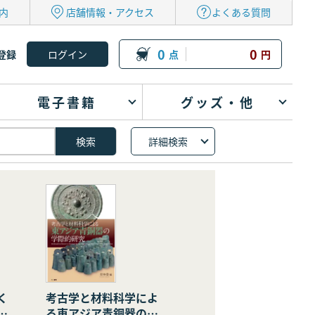
内
店舗情報・アクセス
よくある質問
0
0
登録
点
円
電子書籍
グッズ・他
詳細検索
く
考古学と材料科学によ
の
る東アジア青銅器の学