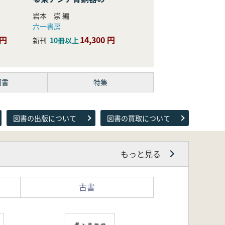
際的研究
岩本 崇 編
六一書房
 円
14,300 円
新刊
10冊以上
図書
特集
図書の出版について
図書の買取について
もっと見る
古書