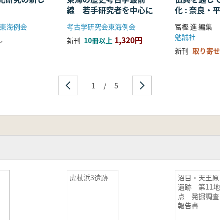
線 若手研究者を中心に
化 : 奈良
る仏教の受
東海例会
考古学研究会東海例会
冨樫 進 編集
開
勉誠社
1,320円
し
新刊
10冊以上
新刊
取り寄せ
1
/
5
虎杖浜3遺跡
沼目・天王原
遺跡 第11
点 発掘調査
報告書