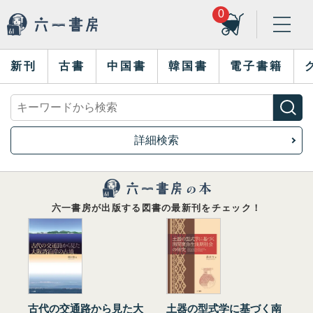
0
新刊
古書
中国書
韓国書
電子書籍
詳細検索
六一書房が出版する図書の最新刊をチェック！
古代の交通路から見た大
土器の型式学に基づく南