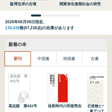
阪湾沿岸の古墳
関東弥生後期社会の研究
2026年08月08日現在、
139,439
冊(67,238点)の在庫があります
新着の本
新刊
中国書
韓国書
古書
高志路 第
441号
高志路 第441号
信長時代の羽柴秀吉
石造物と中世
: 東アジアと