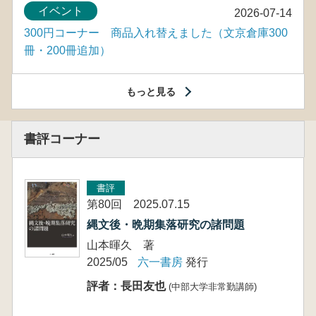
イベント
2026-07-14
300円コーナー 商品入れ替えました（文京倉庫300
冊・200冊追加）
もっと見る
書評コーナー
書評
第80回 2025.07.15
縄文後・晩期集落研究の諸問題
山本暉久 著
2025/05
六一書房
発行
評者：長田友也
(中部大学非常勤講師)