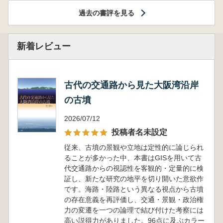
過去の書評を見る
新着レビュー
古代の交通路から見た大阪湾沿岸
の古墳
2026/07/12
投稿者名未設定
従来、古墳の景観や立地は定性的に論じられ
ることが多かった中、本書はGISを用いて古
代交通路からの視認性を客観的・定量的に検
証し、新たな研究の地平を切り開いた意欲作
です。海路・陸路という異なる視点から古墳
の存在意義を再評価し、交通・景観・政治権
力の変遷を一つの論理で結び付けた考察には
高い説得力がありました。96点に及ぶカラー