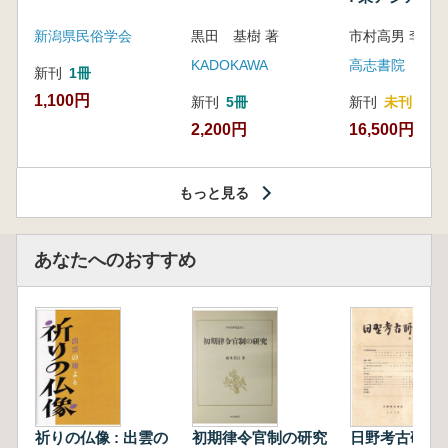
新潟県民俗学会
黒田 基樹 著
KADOKAWA
高志書院
新刊
1冊
1,100円
新刊
5冊
新刊
未刊
2,200円
16,500円
もっと見る
あなたへのおすすめ
祈りの仏像 : 出雲の
初期律令官制の研究
日野考古研究