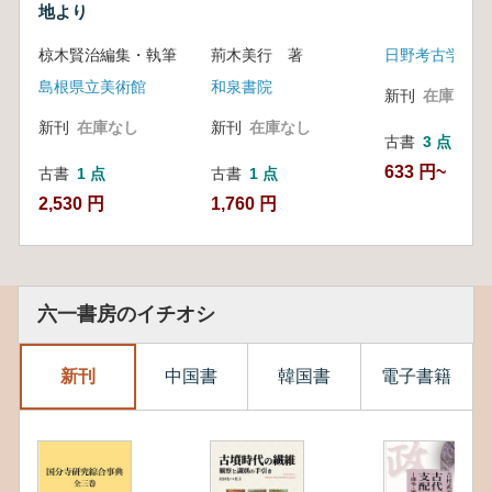
地より
椋木賢治編集・執筆
荊木美行 著
日野考古学会
島根県立美術館
和泉書院
新刊
在庫なし
新刊
在庫なし
新刊
在庫なし
古書
3 点
633 円~
古書
1 点
古書
1 点
2,530 円
1,760 円
六一書房のイチオシ
新刊
中国書
韓国書
電子書籍