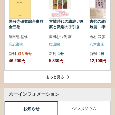
国分寺研究綜合事典
古墳時代の繊維 : 観
古代の政事と
全三巻
察と識別の手引き
展開 律令・
対外関係
須田勉 監修
沢田むつ代 著
吉村 武彦 編集
高志書院
雄山閣
八木書店
新刊
取り寄せ
新刊
1冊
新刊
4冊
46,200円
5,830円
12,100円
もっと見る
六一インフォメーション
お知らせ
シンポジウム