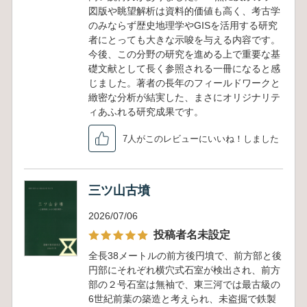
図版や眺望解析は資料的価値も高く、考古学
のみならず歴史地理学やGISを活用する研究
者にとっても大きな示唆を与える内容です。
今後、この分野の研究を進める上で重要な基
礎文献として長く参照される一冊になると感
じました。著者の長年のフィールドワークと
緻密な分析が結実した、まさにオリジナリテ
ィあふれる研究成果です。
7人がこのレビューにいいね！しました
三ツ山古墳
2026/07/06
投稿者名未設定
全長38メートルの前方後円墳で、前方部と後
円部にそれぞれ横穴式石室が検出され、前方
部の２号石室は無袖で、東三河では最古級の
6世紀前葉の築造と考えられ、未盗掘で鉄製