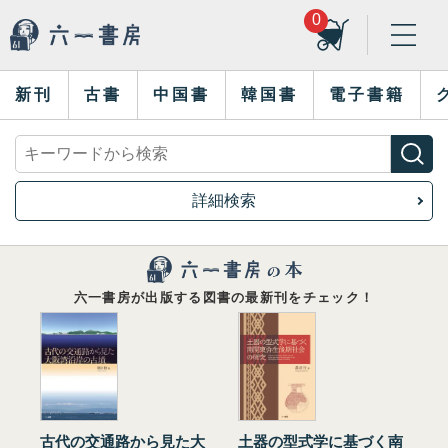
0
新刊
古書
中国書
韓国書
電子書籍
詳細検索
六一書房が出版する図書の最新刊をチェック！
古代の交通路から見た大
土器の型式学に基づく南