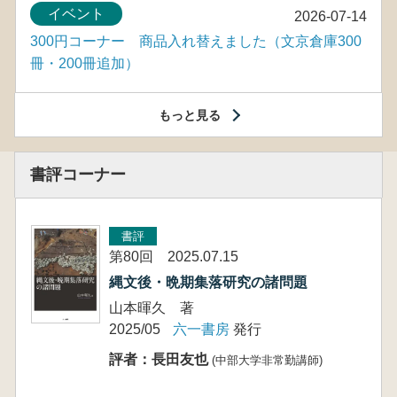
イベント
2026-07-14
300円コーナー 商品入れ替えました（文京倉庫300
冊・200冊追加）
もっと見る
書評コーナー
書評
第80回 2025.07.15
縄文後・晩期集落研究の諸問題
山本暉久 著
2025/05
六一書房
発行
評者：長田友也
(中部大学非常勤講師)