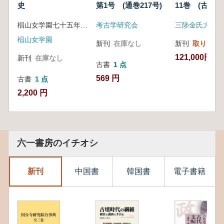
史
第1号 (通巻217号)
11巻 (古書)
椙山女学園七十五年史編集委員会 編
考古学研究会
三陟金氏大宗会
椙山女学園
新刊
在庫なし
新刊
取り寄せ
121,000円
新刊
在庫なし
古書
1 点
569 円
古書
1 点
2,200 円
六一書房のイチオシ
新刊
中国書
韓国書
電子書籍