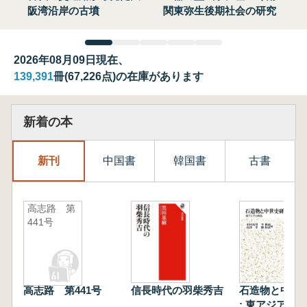
阪湾沿岸の古墳
関東弥生後期社会の研究
2026年08月09日現在、
139,391
冊(67,226点)の在庫があります
新着の本
新刊
中国書
韓国書
古書
高志路 第
441号
高志路 第441号
信長時代の羽柴秀吉
石造物と中世
: 東アジアと