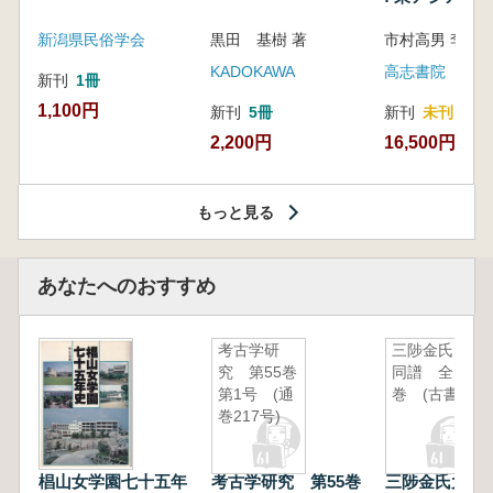
新潟県民俗学会
黒田 基樹 著
KADOKAWA
高志書院
新刊
1冊
1,100円
新刊
5冊
新刊
未刊
2,200円
16,500円
もっと見る
あなたへのおすすめ
考古学研
三陟金氏大
究 第55巻
同譜 全11
第1号 (通
巻 (古書)
巻217号)
椙山女学園七十五年
考古学研究 第55巻
三陟金氏大同