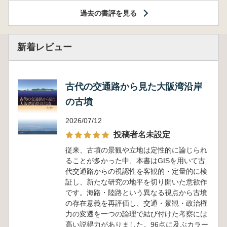
過去の書評を見る
新着レビュー
古代の交通路から見た大阪湾沿岸
の古墳
2026/07/12
投稿者名未設定
従来、古墳の景観や立地は定性的に論じられ
ることが多かった中、本書はGISを用いて古
代交通路からの視認性を客観的・定量的に検
証し、新たな研究の地平を切り開いた意欲作
です。海路・陸路という異なる視点から古墳
の存在意義を再評価し、交通・景観・政治権
力の変遷を一つの論理で結び付けた考察には
高い説得力がありました。96点に及ぶカラー