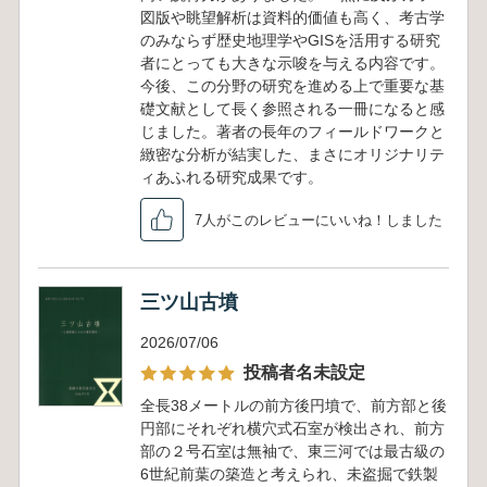
図版や眺望解析は資料的価値も高く、考古学
のみならず歴史地理学やGISを活用する研究
者にとっても大きな示唆を与える内容です。
今後、この分野の研究を進める上で重要な基
礎文献として長く参照される一冊になると感
じました。著者の長年のフィールドワークと
緻密な分析が結実した、まさにオリジナリテ
ィあふれる研究成果です。
7人がこのレビューにいいね！しました
三ツ山古墳
2026/07/06
投稿者名未設定
全長38メートルの前方後円墳で、前方部と後
円部にそれぞれ横穴式石室が検出され、前方
部の２号石室は無袖で、東三河では最古級の
6世紀前葉の築造と考えられ、未盗掘で鉄製