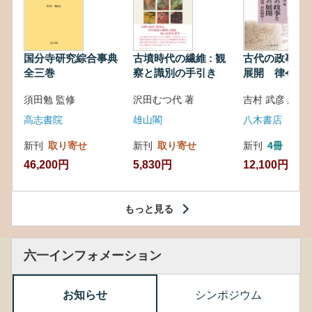
国分寺研究綜合事典
古墳時代の繊維 : 観
古代の政事と
全三巻
察と識別の手引き
展開 律令・
対外関係
須田勉 監修
沢田むつ代 著
吉村 武彦 編集
高志書院
雄山閣
八木書店
新刊
取り寄せ
新刊
取り寄せ
新刊
4冊
46,200円
5,830円
12,100円
もっと見る
六一インフォメーション
お知らせ
シンポジウム