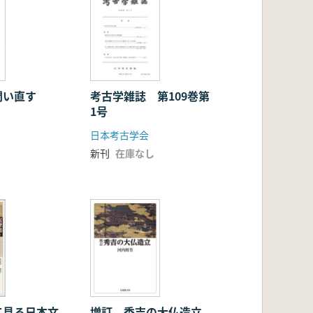
問い直す
考古学雑誌 第109巻第
1号
日本考古学会
新刊
在庫なし
て見る日本文
増訂 秀吉の大仏造立