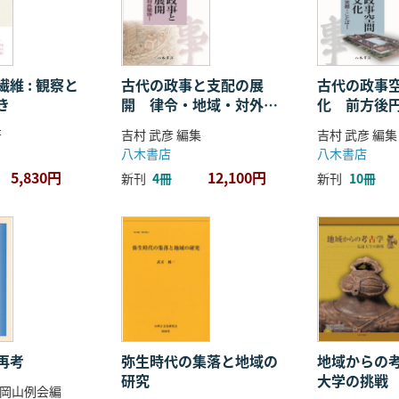
維 : 観察と
古代の政事と支配の展
古代の政事
き
開 律令・地域・対外関
化 前方後
係
ことば
著
吉村 武彦 編集
吉村 武彦 編集
八木書店
八木書店
5,830円
12,100円
新刊
4冊
新刊
10冊
再考
弥生時代の集落と地域の
地域からの考
研究
大学の挑戦
岡山例会編