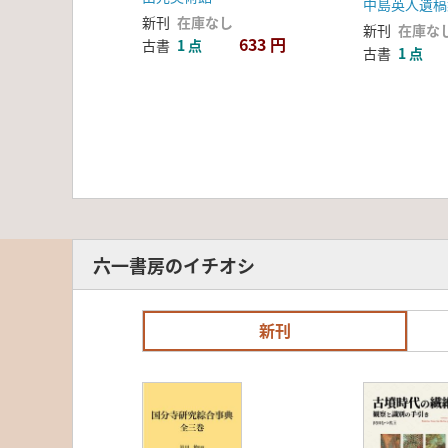
中島英人遺稿
新刊
在庫なし
新刊
在庫な
633 円
古書
1 点
古書
1 点
六一書房のイチオシ
新刊