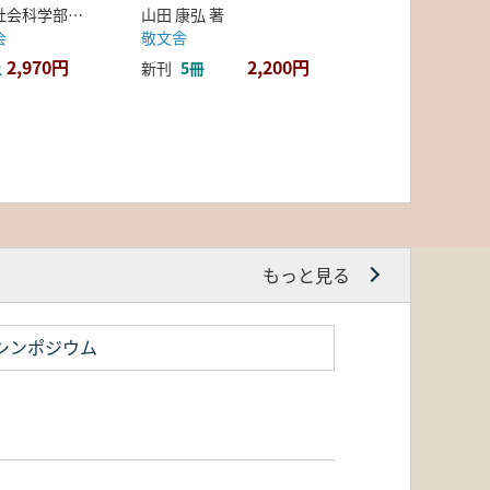
弘前大学人文社会科学部北日本考古学研究センター 編
山田 康弘 著
会
敬文舎
2,970円
2,200円
上
新刊
5冊
もっと見る
シンポジウム