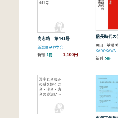
441号
信長時代の
高志路 第441号
黒田 基樹 
新潟県民俗学会
KADOKAWA
1,100円
新刊
1冊
新刊
5冊
漢字と音読み
の謎を解く呉
音・漢音・唐
音の奥深い世
界
東海古代祭