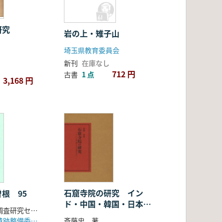
研究
岩の上・雉子山
埼玉県教育委員会
新刊
在庫なし
712 円
古書
1 点
3,168 円
石窟寺院の研究 イン
根 95
ド・中国・韓国・日本の
大阪府文化財調査研究センター
系譜を求めて
史跡池上曽根遺跡整備委員会
斎藤忠 著