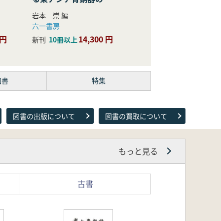
際的研究
岩本 崇 編
六一書房
 円
14,300 円
新刊
10冊以上
図書
特集
図書の出版について
図書の買取について
もっと見る
古書