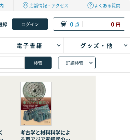
内
店舗情報・アクセス
よくある質問
0
0
登録
点
円
電子書籍
グッズ・他
詳細検索
く
考古学と材料科学によ
の
る東アジア青銅器の学