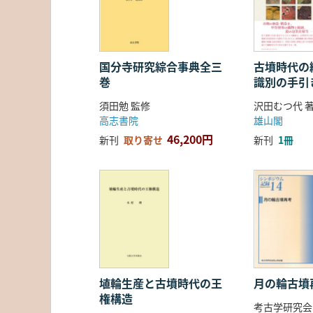
国分寺研究綜合事典全三
古墳時代の繊
巻
識別の手引
須田勉 監修
沢田むつ代 
高志書院
雄山閣
46,200円
新刊
取り寄せ
新刊
1冊
埴輪生産と古墳時代の王
月の輪古墳
権構造
考古学研究会