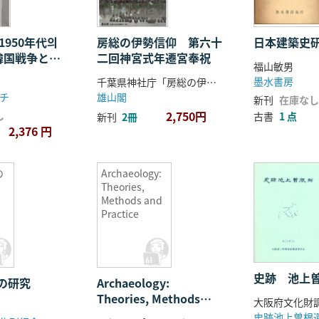
1950年代의
房総の伊勢信仰 第六十
日本建築史
韓国戦争と
二回神宮式年遷宮奉祝
福山敏男
の資本蓄積)
墨水書房
千葉県神社庁「房総の伊勢信仰」企画委員会 編
チ
雄山閣
新刊
在庫なし
2,750円
し
古書
1 点
新刊
2冊
2,376 円
の
Archaeology:
Theories,
Methods and
Practice
史跡 池上曽
の研究
Archaeology:
Theories, Methods
and Practice