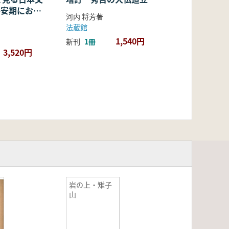
・平安期におけ
河内 将芳著
容・融合・展
法蔵館
1,540円
新刊
1冊
3,520円
岩の上・雉子
山