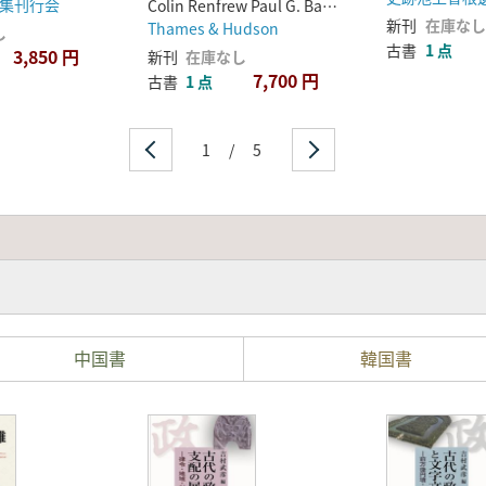
集刊行会
Colin Renfrew Paul G. Bahn
新刊
在庫なし
Thames & Hudson
し
古書
1 点
3,850 円
新刊
在庫なし
7,700 円
古書
1 点
1
/
5
中国書
韓国書