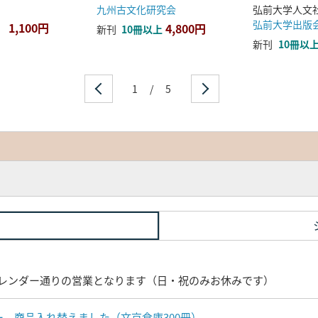
九州古文化研究会
弘前大学出版
1,100円
4,800円
新刊
10冊以上
新刊
10冊以
1
/
5
レンダー通りの営業となります（日・祝のみお休みです）
ナー 商品入れ替えました（文京倉庫300冊）