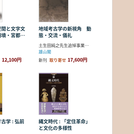
空間と文字文
地域考古学の新視角 動
円墳・宮都・
態・交流・儀礼
土生田純之先生追悼事業会 編
雄山閣
12,100円
17,600円
新刊
取り寄せ
古学 : 弘前
縄文時代 : 「定住革命」
と文化の多様性