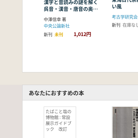
漢字と音読みの謎を解く
い風
呉音・漢音・唐音の奥深
い世界
考古学研究会
中澤信幸 著
新刊
在庫な
中央公論新社
1,012円
新刊
未刊
あなたにおすすめの本
たばこと塩の
博物館 : 常設
展示ガイドブ
ック 改訂