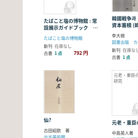
韓國戦争과 
たばこと塩の博物館 : 常
資本蓄積 (
設展示ガイドブック 改
1950年代
訂
李大根
たばこと塩の博物館
図書出版 カ
新刊
在庫なし
新刊
在庫な
792 円
古書
1 点
古書
1 点
元老・重臣
研究
仙?
元老・重臣
古田紹欽 著
中島英人著
出光美術館