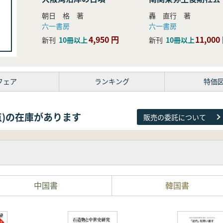
研究
朝日 格 著
轟 直行 著
六一書房
六一書房
4,950 円
11,000
新刊
10冊以上
新刊
10冊以上
フェア
ランキング
特価
38点)の在庫があります
販売の委託について
中国書
韓国書