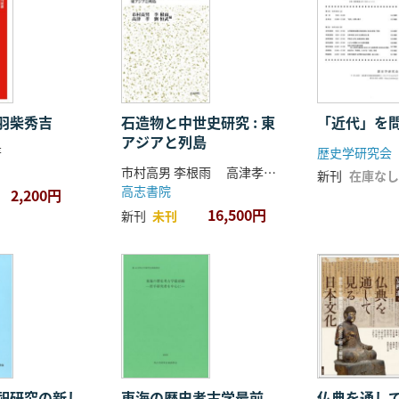
羽柴秀吉
石造物と中世史研究 : 東
「近代」を
アジアと列島
著
歴史学研究会
市村高男 李根雨 高津孝 劉恒武 編
新刊
在庫なし
高志書院
2,200円
16,500円
新刊
未刊
祀研究の新し
東海の歴史考古学最前
仏典を通し