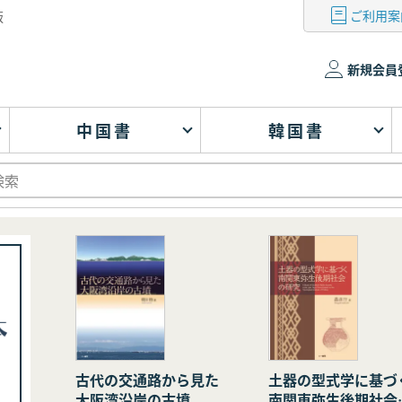
ご利用案
版
新規会員
中国書
韓国書
古代の交通路から見た
土器の型式学に基づ
大阪湾沿岸の古墳
南関東弥生後期社会