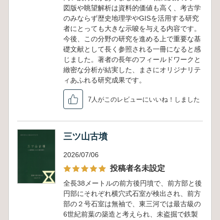
図版や眺望解析は資料的価値も高く、考古学
のみならず歴史地理学やGISを活用する研究
者にとっても大きな示唆を与える内容です。
今後、この分野の研究を進める上で重要な基
礎文献として長く参照される一冊になると感
じました。著者の長年のフィールドワークと
緻密な分析が結実した、まさにオリジナリテ
ィあふれる研究成果です。
7人がこのレビューにいいね！しました
三ツ山古墳
2026/07/06
投稿者名未設定
全長38メートルの前方後円墳で、前方部と後
円部にそれぞれ横穴式石室が検出され、前方
部の２号石室は無袖で、東三河では最古級の
6世紀前葉の築造と考えられ、未盗掘で鉄製