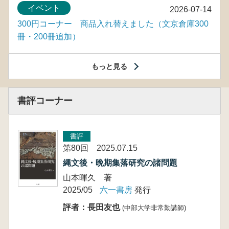
イベント
2026-07-14
300円コーナー 商品入れ替えました（文京倉庫300
冊・200冊追加）
もっと見る
書評コーナー
書評
第80回 2025.07.15
縄文後・晩期集落研究の諸問題
山本暉久 著
2025/05
六一書房
発行
評者：長田友也
(中部大学非常勤講師)