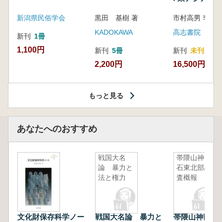
新潟県民俗学会
黒田 基樹 著
KADOKAWA
高志書院
新刊
1冊
1,100円
新刊
5冊
新刊
未刊
2,200円
16,500円
もっと見る
あなたへのおすすめ
戦国大名
帯隈山神籠
論 暴力と
石東北部調
法と権力
査概報
文化財保存科学ノー
戦国大名論 暴力と
帯隈山神籠石