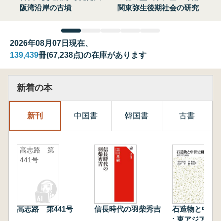
阪湾沿岸の古墳
関東弥生後期社会の研究
2026年08月07日現在、
139,439
冊(67,238点)の在庫があります
新着の本
新刊
中国書
韓国書
古書
高志路 第
441号
高志路 第441号
信長時代の羽柴秀吉
石造物と中世
: 東アジアと