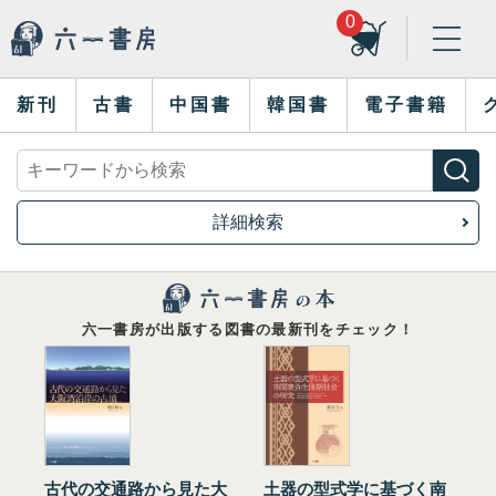
0
新刊
古書
中国書
韓国書
電子書籍
詳細検索
六一書房が出版する図書の最新刊をチェック！
古代の交通路から見た大
土器の型式学に基づく南