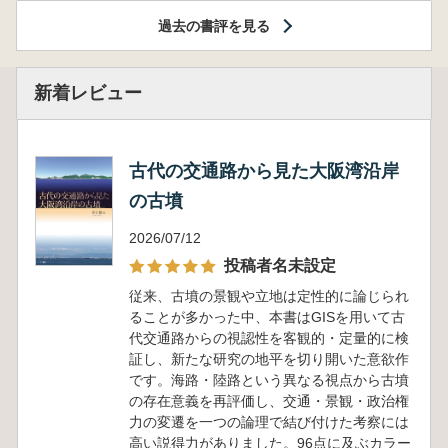
過去の書評を見る
新着レビュー
古代の交通路から見た大阪湾沿岸
の古墳
2026/07/12
投稿者名未設定
従来、古墳の景観や立地は定性的に論じられ
ることが多かった中、本書はGISを用いて古
代交通路からの視認性を客観的・定量的に検
証し、新たな研究の地平を切り開いた意欲作
です。海路・陸路という異なる視点から古墳
の存在意義を再評価し、交通・景観・政治権
力の変遷を一つの論理で結び付けた考察には
高い説得力がありました。96点に及ぶカラー