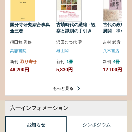
国分寺研究綜合事典
古墳時代の繊維 : 観
古代の政事と
全三巻
察と識別の手引き
展開 律令・
対外関係
須田勉 監修
沢田むつ代 著
吉村 武彦 編集
高志書院
雄山閣
八木書店
新刊
取り寄せ
新刊
1冊
新刊
4冊
46,200円
5,830円
12,100円
もっと見る
六一インフォメーション
お知らせ
シンポジウム