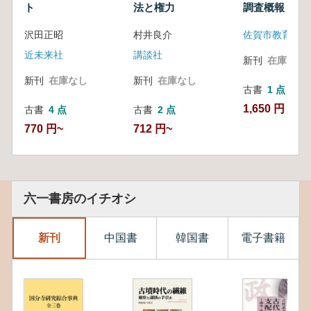
ト
法と権力
調査概報
沢田正昭
村井良介
佐賀市教育委員
近未来社
講談社
新刊
在庫なし
新刊
在庫なし
新刊
在庫なし
古書
1 点
1,650 円
古書
4 点
古書
2 点
770 円~
712 円~
六一書房のイチオシ
新刊
中国書
韓国書
電子書籍