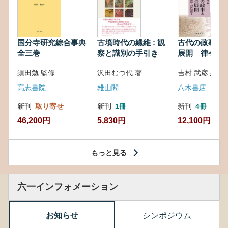
国分寺研究綜合事典
古墳時代の繊維 : 観
古代の政事と
全三巻
察と識別の手引き
展開 律令・
対外関係
須田勉 監修
沢田むつ代 著
吉村 武彦 編集
高志書院
雄山閣
八木書店
新刊
取り寄せ
新刊
1冊
新刊
4冊
46,200円
5,830円
12,100円
もっと見る
六一インフォメーション
お知らせ
シンポジウム