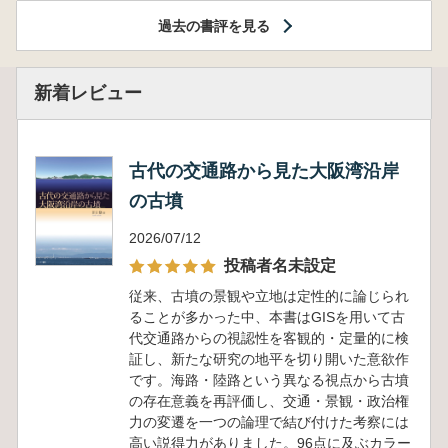
過去の書評を見る
新着レビュー
古代の交通路から見た大阪湾沿岸
の古墳
2026/07/12
投稿者名未設定
従来、古墳の景観や立地は定性的に論じられ
ることが多かった中、本書はGISを用いて古
代交通路からの視認性を客観的・定量的に検
証し、新たな研究の地平を切り開いた意欲作
です。海路・陸路という異なる視点から古墳
の存在意義を再評価し、交通・景観・政治権
力の変遷を一つの論理で結び付けた考察には
高い説得力がありました。96点に及ぶカラー