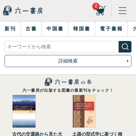
0
新刊
古書
中国書
韓国書
電子書籍
詳細検索
六一書房が出版する図書の最新刊をチェック！
古代の交通路から見た大
土器の型式学に基づく南