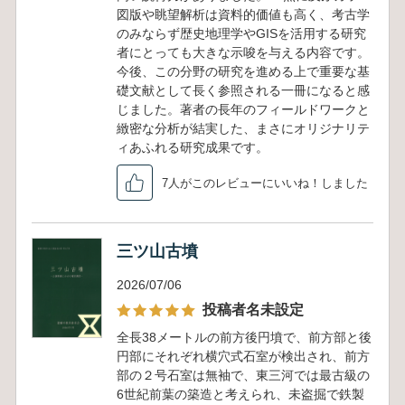
図版や眺望解析は資料的価値も高く、考古学
のみならず歴史地理学やGISを活用する研究
者にとっても大きな示唆を与える内容です。
今後、この分野の研究を進める上で重要な基
礎文献として長く参照される一冊になると感
じました。著者の長年のフィールドワークと
緻密な分析が結実した、まさにオリジナリテ
ィあふれる研究成果です。
7人がこのレビューにいいね！しました
三ツ山古墳
2026/07/06
投稿者名未設定
全長38メートルの前方後円墳で、前方部と後
円部にそれぞれ横穴式石室が検出され、前方
部の２号石室は無袖で、東三河では最古級の
6世紀前葉の築造と考えられ、未盗掘で鉄製