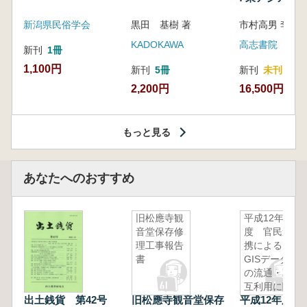
新潟県民俗学会
黒田 基樹 著
KADOKAWA
高志書院
新刊
1冊
1,100円
新刊
5冊
新刊
未刊
2,200円
16,500円
もっと見る
あなたへのおすすめ
旧松應寺観
平成12年
音堂保存修
度 官民連
理工事報告
携による
書
GISデータ
の流通・相
互利用に関
出土銭貨 第42号
旧松應寺観音堂保存
平成12年度 
する調査