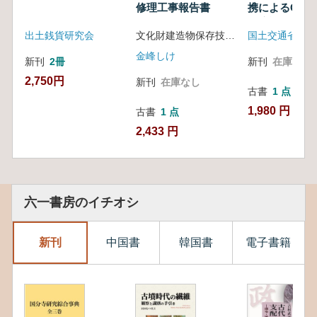
修理工事報告書
携によるGIS
報告書
の流通・相互
出土銭貨研究会
文化財建造物保存技術協会 編
関する調査 
金峰しけ
新刊
2冊
新刊
在庫なし
2,750円
新刊
在庫なし
古書
1 点
1,980 円
古書
1 点
2,433 円
六一書房のイチオシ
新刊
中国書
韓国書
電子書籍