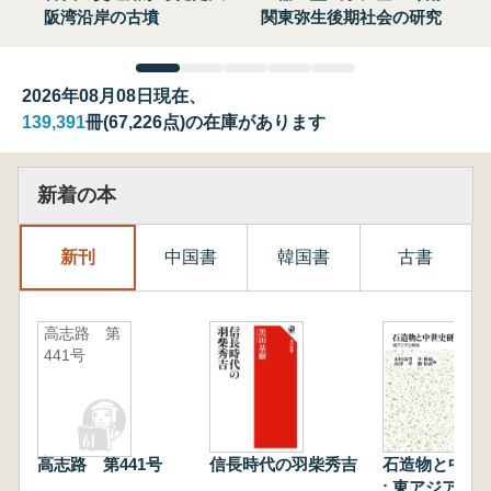
阪湾沿岸の古墳
関東弥生後期社会の研究
2026年08月08日現在、
139,391
冊(67,226点)の在庫があります
新着の本
新刊
中国書
韓国書
古書
高志路 第
441号
高志路 第441号
信長時代の羽柴秀吉
石造物と中世
: 東アジアと