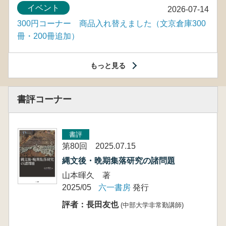
イベント
2026-07-14
300円コーナー 商品入れ替えました（文京倉庫300
冊・200冊追加）
もっと見る
書評コーナー
書評
第80回 2025.07.15
縄文後・晩期集落研究の諸問題
山本暉久 著
2025/05
六一書房
発行
評者：長田友也
(中部大学非常勤講師)