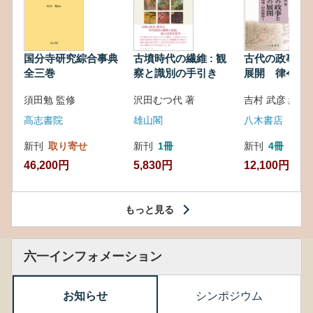
国分寺研究綜合事典
古墳時代の繊維 : 観
古代の政事と
全三巻
察と識別の手引き
展開 律令・
対外関係
須田勉 監修
沢田むつ代 著
吉村 武彦 編集
高志書院
雄山閣
八木書店
新刊
取り寄せ
新刊
1冊
新刊
4冊
46,200円
5,830円
12,100円
もっと見る
六一インフォメーション
お知らせ
シンポジウム