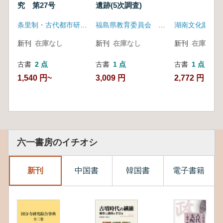
究 第27号
遺跡(5次調査)
条里制・古代都市研究会
福島県教育委員会 福島県文化振興事業団
湖南文化財研究
新刊
在庫なし
新刊
在庫なし
新刊
在庫なし
古書
2 点
古書
1 点
古書
1 点
1,540 円~
3,009 円
2,772 円
六一書房のイチオシ
新刊
中国書
韓国書
電子書籍