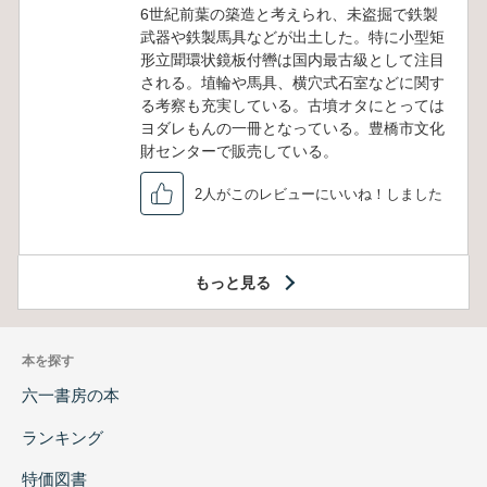
6世紀前葉の築造と考えられ、未盗掘で鉄製
武器や鉄製馬具などが出土した。特に小型矩
形立聞環状鏡板付轡は国内最古級として注目
される。埴輪や馬具、横穴式石室などに関す
る考察も充実している。古墳オタにとっては
ヨダレもんの一冊となっている。豊橋市文化
財センターで販売している。
2人がこのレビューにいいね！しました
もっと見る
本を探す
六一書房の本
ランキング
特価図書