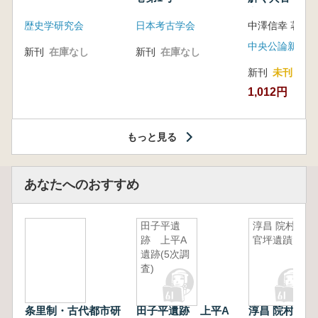
音の奥深い世
歴史学研究会
日本考古学会
中澤信幸 著
中央公論新社
新刊
在庫なし
新刊
在庫なし
新刊
未刊
1,012円
もっと見る
あなたへのおすすめ
田子平遺
淳昌 院村・
跡 上平A
官坪遺蹟
遺跡(5次調
査)
条里制・古代都市研
田子平遺跡 上平A
淳昌 院村・官