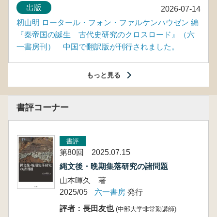
出版
2026-07-14
籾山明 ロータール・フォン・ファルケンハウゼン 編
『秦帝国の誕生 古代史研究のクロスロード』（六
一書房刊） 中国で翻訳版が刊行されました。
もっと見る
書評コーナー
書評
第80回 2025.07.15
縄文後・晩期集落研究の諸問題
山本暉久 著
2025/05
六一書房
発行
評者：長田友也
(中部大学非常勤講師)