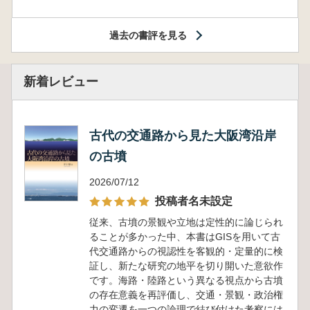
過去の書評を見る
新着レビュー
古代の交通路から見た大阪湾沿岸
の古墳
2026/07/12
投稿者名未設定
従来、古墳の景観や立地は定性的に論じられ
ることが多かった中、本書はGISを用いて古
代交通路からの視認性を客観的・定量的に検
証し、新たな研究の地平を切り開いた意欲作
です。海路・陸路という異なる視点から古墳
の存在意義を再評価し、交通・景観・政治権
力の変遷を一つの論理で結び付けた考察には