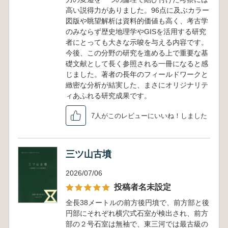
高い説得力がありました。96点に及ぶカラー
図版や眺望解析は資料的価値も高く、考古学
のみならず歴史地理学やGISを活用する研究
者にとっても大きな示唆を与える内容です。
今後、この分野の研究を進める上で重要な基
礎文献として長く参照される一冊になると感
じました。著者の長年のフィールドワークと
緻密な分析が結実した、まさにオリジナリテ
ィあふれる研究成果です。
7人がこのレビューにいいね！しました
三ツ山古墳
2026/07/06
投稿者名未設定
全長38メートルの前方後円墳で、前方部と後
円部にそれぞれ横穴式石室が検出され、前方
部の２号石室は無袖で、東三河では最古級の