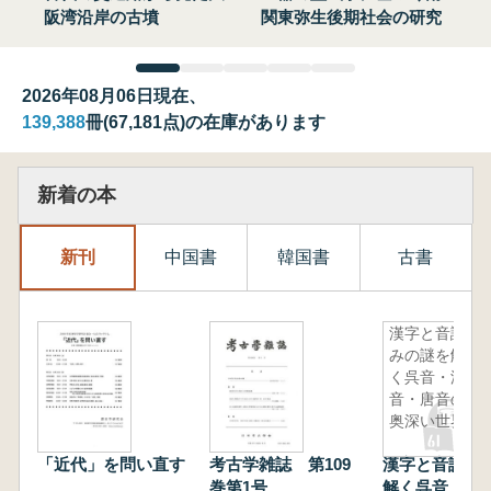
阪湾沿岸の古墳
関東弥生後期社会の研究
2026年08月06日現在、
139,388
冊(67,181点)の在庫があります
新着の本
新刊
中国書
韓国書
古書
漢字と音読
みの謎を解
く呉音・漢
音・唐音の
奥深い世界
「近代」を問い直す
考古学雑誌 第109
漢字と音読み
巻第1号
解く呉音・漢