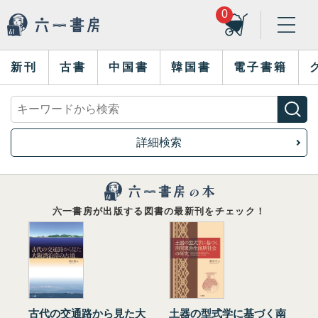
0
新刊
古書
中国書
韓国書
電子書籍
詳細検索
六一書房が出版する図書の最新刊をチェック！
古代の交通路から見た大
土器の型式学に基づく南