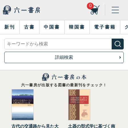
0
新刊
古書
中国書
韓国書
電子書籍
詳細検索
六一書房が出版する図書の最新刊をチェック！
古代の交通路から見た大
土器の型式学に基づく南