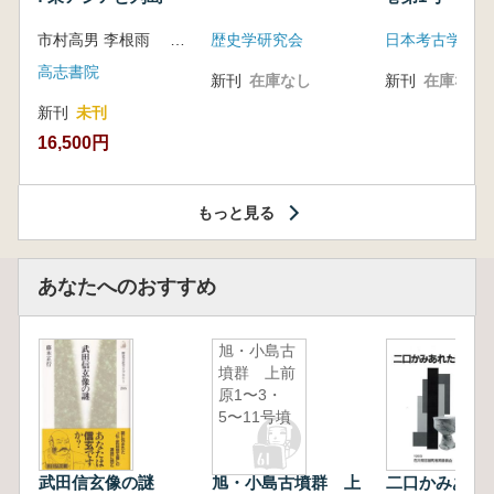
市村高男 李根雨 高津孝 劉恒武 編
歴史学研究会
日本考古学会
高志書院
新刊
在庫なし
新刊
在庫なし
新刊
未刊
16,500円
もっと見る
あなたへのおすすめ
旭・小島古
墳群 上前
原1〜3・
5〜11号墳
武田信玄像の謎
旭・小島古墳群 上
二口かみあれ