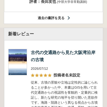
評者：長田友也
(中部大学非常勤講師)
過去の書評を見る
新着レビュー
古代の交通路から見た大阪湾沿岸
の古墳
2026/07/12
投稿者名未設定
従来、古墳の景観や立地は定性的に論じられ
ることが多かった中、本書はGISを用いて古
代交通路からの視認性を客観的・定量的に検
証し、新たな研究の地平を切り開いた意欲作
です。海路・陸路という異なる視点から古墳