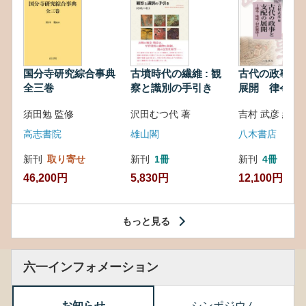
国分寺研究綜合事典
古墳時代の繊維 : 観
古代の政事と
全三巻
察と識別の手引き
展開 律令・
対外関係
須田勉 監修
沢田むつ代 著
吉村 武彦 編集
高志書院
雄山閣
八木書店
新刊
取り寄せ
新刊
1冊
新刊
4冊
46,200円
5,830円
12,100円
もっと見る
六一インフォメーション
お知らせ
シンポジウム