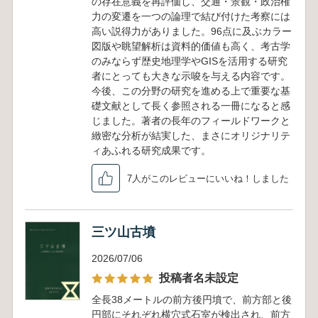
の存在意義を再評価し、交通・景観・政治権
力の変遷を一つの論理で結び付けた考察には
高い説得力がありました。96点に及ぶカラー
図版や眺望解析は資料的価値も高く、考古学
のみならず歴史地理学やGISを活用する研究
者にとっても大きな示唆を与える内容です。
今後、この分野の研究を進める上で重要な基
礎文献として長く参照される一冊になると感
じました。著者の長年のフィールドワークと
緻密な分析が結実した、まさにオリジナリテ
ィあふれる研究成果です。
7人がこのレビューにいいね！しました
三ツ山古墳
2026/07/06
投稿者名未設定
全長38メートルの前方後円墳で、前方部と後
円部にそれぞれ横穴式石室が検出され、前方