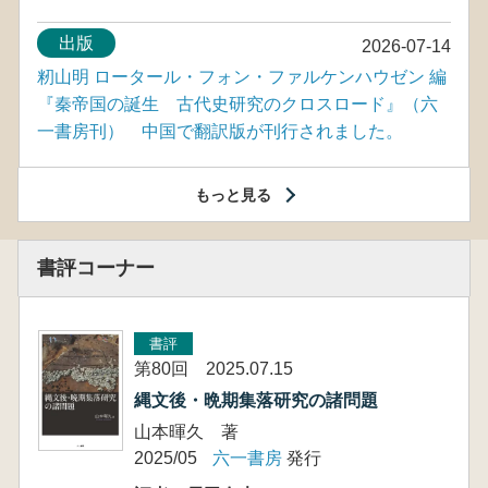
出版
2026-07-14
籾山明 ロータール・フォン・ファルケンハウゼン 編
『秦帝国の誕生 古代史研究のクロスロード』（六
一書房刊） 中国で翻訳版が刊行されました。
もっと見る
書評コーナー
書評
第80回 2025.07.15
縄文後・晩期集落研究の諸問題
山本暉久 著
2025/05
六一書房
発行