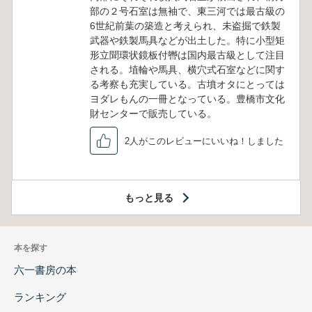
部の２号石室は無袖で、東三河では最古級の
6世紀前葉の築造と考えられ、未盗掘で鉄製
武器や鉄製馬具などが出土した。特に小型矩
形立聞環状鏡板付轡は国内最古級として注目
される。埴輪や馬具、横穴式石室などに関す
る考察も充実している。古墳オタにとっては
ヨダレもんの一冊となっている。豊橋市文化
財センターで販売している。
2人がこのレビューにいいね！しました
もっと見る
本を探す
六一書房の本
ランキング