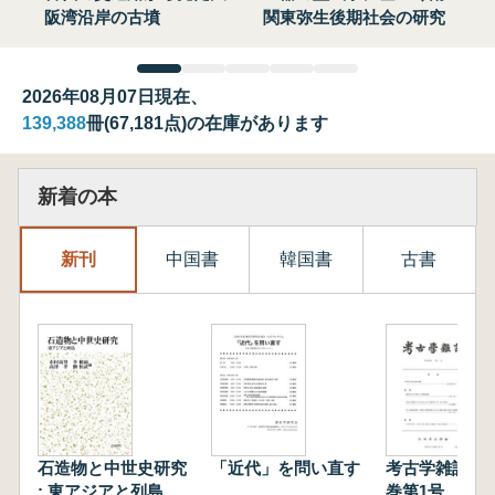
阪湾沿岸の古墳
関東弥生後期社会の研究
2026年08月07日現在、
139,388
冊(67,181点)の在庫があります
新着の本
新刊
中国書
韓国書
古書
石造物と中世史研究
「近代」を問い直す
考古学雑誌 第
: 東アジアと列島
巻第1号