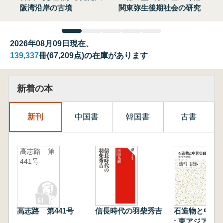
阪湾沿岸の古墳
関東弥生後期社会の研究
2026年08月09日現在、
139,337
冊(67,209点)の在庫があります
新着の本
新刊
中国書
韓国書
古書
高志路 第
441号
高志路 第441号
信長時代の羽柴秀吉
石造物と中世
: 東アジアと