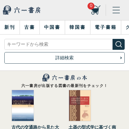
0
新刊
古書
中国書
韓国書
電子書籍
詳細検索
六一書房が出版する図書の最新刊をチェック！
古代の交通路から見た大
土器の型式学に基づく南