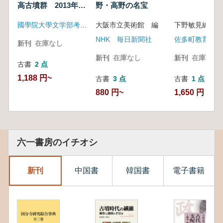
高古墳群 2013年度
野・高野の名宝
発掘調査報告書
國學院大學文学部考古学研究室
大阪市立美術館 編
下野敏見編
NHK 毎日新聞社
佐多町教育委員
新刊
在庫なし
新刊
在庫なし
新刊
在庫なし
古書
2 点
1,188 円~
古書
3 点
古書
1 点
880 円~
1,650 円
六一書房のイチオシ
新刊
中国書
韓国書
電子書籍