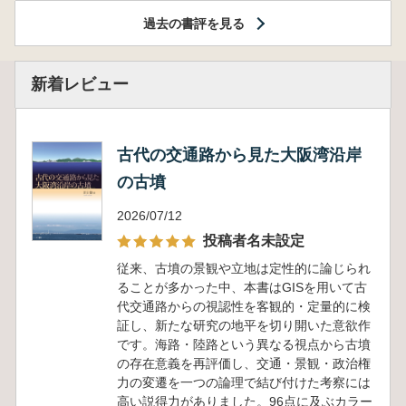
過去の書評を見る
新着レビュー
古代の交通路から見た大阪湾沿岸
の古墳
2026/07/12
投稿者名未設定
従来、古墳の景観や立地は定性的に論じられ
ることが多かった中、本書はGISを用いて古
代交通路からの視認性を客観的・定量的に検
証し、新たな研究の地平を切り開いた意欲作
です。海路・陸路という異なる視点から古墳
の存在意義を再評価し、交通・景観・政治権
力の変遷を一つの論理で結び付けた考察には
高い説得力がありました。96点に及ぶカラー