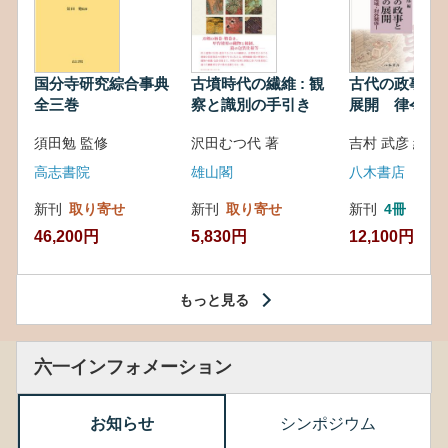
国分寺研究綜合事典
古墳時代の繊維 : 観
古代の政事と
全三巻
察と識別の手引き
展開 律令・
対外関係
須田勉 監修
沢田むつ代 著
吉村 武彦 編集
高志書院
雄山閣
八木書店
新刊
取り寄せ
新刊
取り寄せ
新刊
4冊
46,200円
5,830円
12,100円
もっと見る
六一インフォメーション
お知らせ
シンポジウム