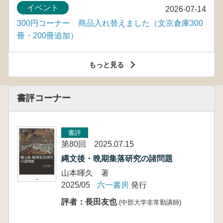
イベント
2026-07-14
300円コーナー 商品入れ替えました（文京倉庫300
冊・200冊追加）
もっと見る
書評コーナー
書評
第80回 2025.07.15
縄文後・晩期集落研究の諸問題
山本暉久 著
2025/05
六一書房
発行
評者：長田友也
(中部大学非常勤講師)