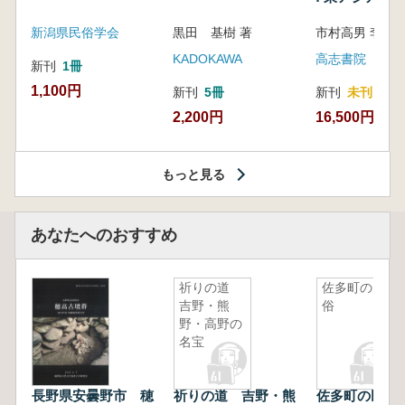
新潟県民俗学会
黒田 基樹 著
KADOKAWA
高志書院
新刊
1冊
1,100円
新刊
5冊
新刊
未刊
2,200円
16,500円
もっと見る
あなたへのおすすめ
祈りの道
佐多町の民
吉野・熊
俗
野・高野の
名宝
長野県安曇野市 穂
祈りの道 吉野・熊
佐多町の民俗