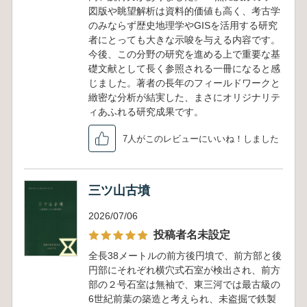
図版や眺望解析は資料的価値も高く、考古学
のみならず歴史地理学やGISを活用する研究
者にとっても大きな示唆を与える内容です。
今後、この分野の研究を進める上で重要な基
礎文献として長く参照される一冊になると感
じました。著者の長年のフィールドワークと
緻密な分析が結実した、まさにオリジナリテ
ィあふれる研究成果です。
7人がこのレビューにいいね！しました
三ツ山古墳
2026/07/06
投稿者名未設定
全長38メートルの前方後円墳で、前方部と後
円部にそれぞれ横穴式石室が検出され、前方
部の２号石室は無袖で、東三河では最古級の
6世紀前葉の築造と考えられ、未盗掘で鉄製