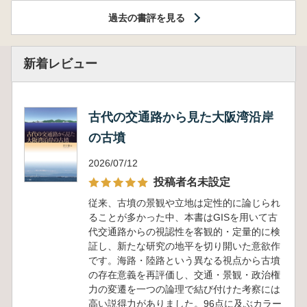
過去の書評を見る
新着レビュー
古代の交通路から見た大阪湾沿岸
の古墳
2026/07/12
投稿者名未設定
従来、古墳の景観や立地は定性的に論じられ
ることが多かった中、本書はGISを用いて古
代交通路からの視認性を客観的・定量的に検
証し、新たな研究の地平を切り開いた意欲作
です。海路・陸路という異なる視点から古墳
の存在意義を再評価し、交通・景観・政治権
力の変遷を一つの論理で結び付けた考察には
高い説得力がありました。96点に及ぶカラー