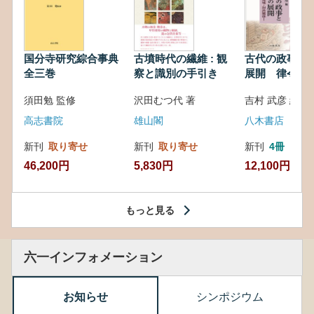
国分寺研究綜合事典
古墳時代の繊維 : 観
古代の政事と
全三巻
察と識別の手引き
展開 律令・
対外関係
須田勉 監修
沢田むつ代 著
吉村 武彦 編集
高志書院
雄山閣
八木書店
新刊
取り寄せ
新刊
取り寄せ
新刊
4冊
46,200円
5,830円
12,100円
もっと見る
六一インフォメーション
お知らせ
シンポジウム