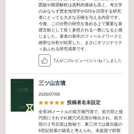
図版や眺望解析は資料的価値も高く、考古学
のみならず歴史地理学やGISを活用する研究
者にとっても大きな示唆を与える内容です。
今後、この分野の研究を進める上で重要な基
礎文献として長く参照される一冊になると感
じました。著者の長年のフィールドワークと
緻密な分析が結実した、まさにオリジナリテ
ィあふれる研究成果です。
7人がこのレビューにいいね！しました
三ツ山古墳
2026/07/06
投稿者名未設定
全長38メートルの前方後円墳で、前方部と後
円部にそれぞれ横穴式石室が検出され、前方
部の２号石室は無袖で、東三河では最古級の
6世紀前葉の築造と考えられ、未盗掘で鉄製