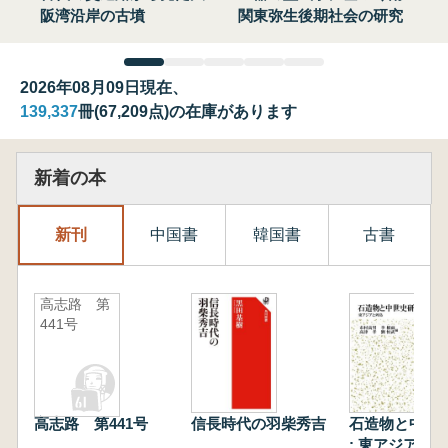
阪湾沿岸の古墳
関東弥生後期社会の研究
2026年08月09日現在、
139,337
冊(67,209点)の在庫があります
新着の本
新刊
中国書
韓国書
古書
高志路 第
441号
高志路 第441号
信長時代の羽柴秀吉
石造物と中世
: 東アジアと