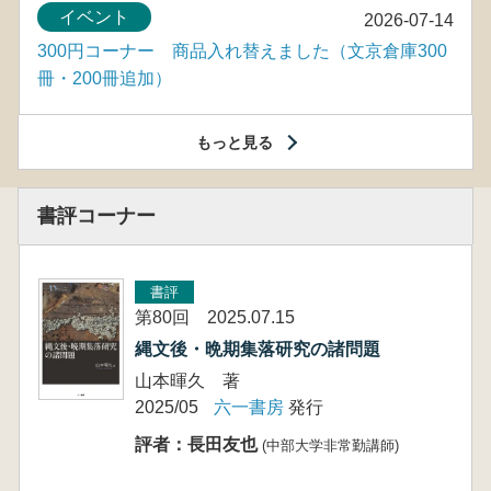
イベント
2026-07-14
300円コーナー 商品入れ替えました（文京倉庫300
冊・200冊追加）
もっと見る
書評コーナー
書評
第80回 2025.07.15
縄文後・晩期集落研究の諸問題
山本暉久 著
2025/05
六一書房
発行
評者：長田友也
(中部大学非常勤講師)