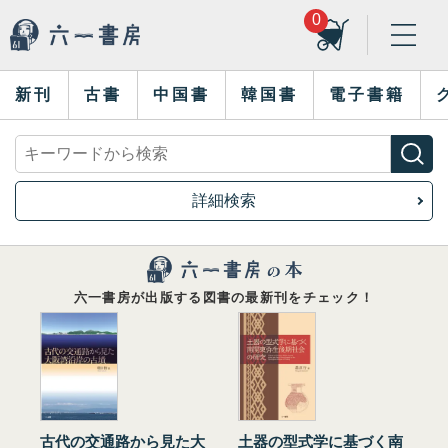
0
新刊
古書
中国書
韓国書
電子書籍
詳細検索
六一書房が出版する図書の最新刊をチェック！
古代の交通路から見た大
土器の型式学に基づく南