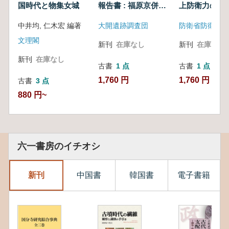
国時代と物集女城
報告書 : 福原京併行
上防衛力の役
期の遺構と遺物
本語版/英語版
中井均, 仁木宏 編著
大開遺跡調査団
防衛省防衛研究
セット
文理閣
新刊
在庫なし
新刊
在庫なし
新刊
在庫なし
古書
1 点
古書
1 点
1,760 円
1,760 円
古書
3 点
880 円~
六一書房のイチオシ
新刊
中国書
韓国書
電子書籍