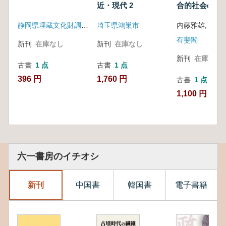
近・現代 2
合的社会の歴
化
静岡県埋蔵文化財調査研究所
埼玉県鴻巣市
有斐閣
新刊
在庫なし
新刊
在庫なし
新刊
在庫なし
古書
1 点
古書
1 点
396 円
1,760 円
古書
1 点
1,100 円
六一書房のイチオシ
新刊
中国書
韓国書
電子書籍