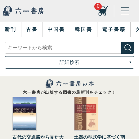
0
新刊
古書
中国書
韓国書
電子書籍
詳細検索
六一書房が出版する図書の最新刊をチェック！
古代の交通路から見た大
土器の型式学に基づく南