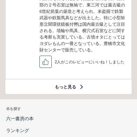
部の２号石室は無袖で、東三河では最古級の
6世紀前葉の築造と考えられ、未盗掘で鉄製
武器や鉄製馬具などが出土した。特に小型矩
形立聞環状鏡板付轡は国内最古級として注目
される。埴輪や馬具、横穴式石室などに関す
る考察も充実している。古墳オタにとっては
ヨダレもんの一冊となっている。豊橋市文化
財センターで販売している。
2人がこのレビューにいいね！しました
もっと見る
本を探す
六一書房の本
ランキング