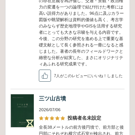
の存在意義を再評価し、交通・景観・政治権
力の変遷を一つの論理で結び付けた考察には
高い説得力がありました。96点に及ぶカラー
図版や眺望解析は資料的価値も高く、考古学
のみならず歴史地理学やGISを活用する研究
者にとっても大きな示唆を与える内容です。
今後、この分野の研究を進める上で重要な基
礎文献として長く参照される一冊になると感
じました。著者の長年のフィールドワークと
緻密な分析が結実した、まさにオリジナリテ
ィあふれる研究成果です。
7人がこのレビューにいいね！しました
三ツ山古墳
2026/07/06
投稿者名未設定
全長38メートルの前方後円墳で、前方部と後
円部にそれぞれ横穴式石室が検出され、前方