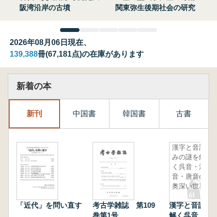
阪湾沿岸の古墳
関東弥生後期社会の研究
2026年08月06日現在、
139,388
冊(67,181点)の在庫があります
新着の本
新刊
中国書
韓国書
古書
漢字と音読
みの謎を解
く呉音・漢
音・唐音の
奥深い世界
「近代」を問い直す
考古学雑誌 第109
漢字と音読み
巻第1号
解く呉音・漢