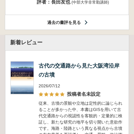
評者：長田友也
(中部大学非常勤講師)
過去の書評を見る
新着レビュー
古代の交通路から見た大阪湾沿岸
の古墳
2026/07/12
投稿者名未設定
従来、古墳の景観や立地は定性的に論じられ
ることが多かった中、本書はGISを用いて古
代交通路からの視認性を客観的・定量的に検
証し、新たな研究の地平を切り開いた意欲作
です。海路・陸路という異なる視点から古墳