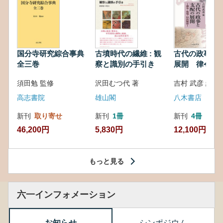
国分寺研究綜合事典
古墳時代の繊維 : 観
古代の政事と
全三巻
察と識別の手引き
展開 律令・
対外関係
須田勉 監修
沢田むつ代 著
吉村 武彦 編集
高志書院
雄山閣
八木書店
新刊
取り寄せ
新刊
1冊
新刊
4冊
46,200円
5,830円
12,100円
もっと見る
六一インフォメーション
お知らせ
シンポジウム