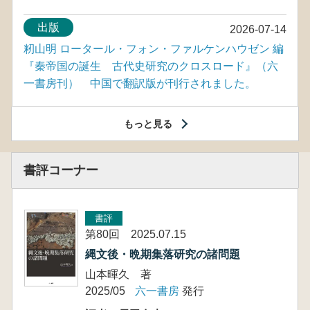
出版
2026-07-14
籾山明 ロータール・フォン・ファルケンハウゼン 編
『秦帝国の誕生 古代史研究のクロスロード』（六
一書房刊） 中国で翻訳版が刊行されました。
もっと見る
書評コーナー
書評
第80回 2025.07.15
縄文後・晩期集落研究の諸問題
山本暉久 著
2025/05
六一書房
発行