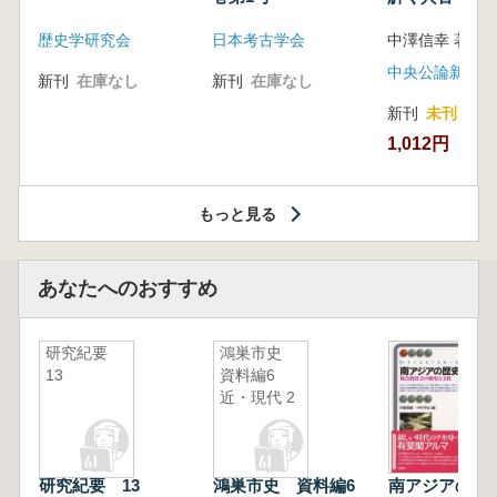
音の奥深い世
歴史学研究会
日本考古学会
中澤信幸 著
中央公論新社
新刊
在庫なし
新刊
在庫なし
新刊
未刊
1,012円
もっと見る
あなたへのおすすめ
研究紀要
鴻巣市史
13
資料編6
近・現代 2
研究紀要 13
鴻巣市史 資料編6
南アジアの歴史 