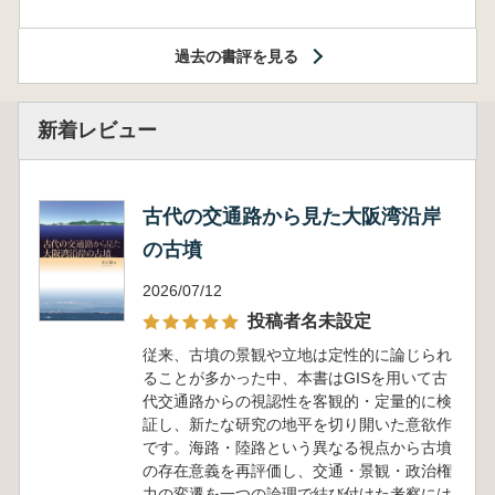
過去の書評を見る
新着レビュー
古代の交通路から見た大阪湾沿岸
の古墳
2026/07/12
投稿者名未設定
従来、古墳の景観や立地は定性的に論じられ
ることが多かった中、本書はGISを用いて古
代交通路からの視認性を客観的・定量的に検
証し、新たな研究の地平を切り開いた意欲作
です。海路・陸路という異なる視点から古墳
の存在意義を再評価し、交通・景観・政治権
力の変遷を一つの論理で結び付けた考察には