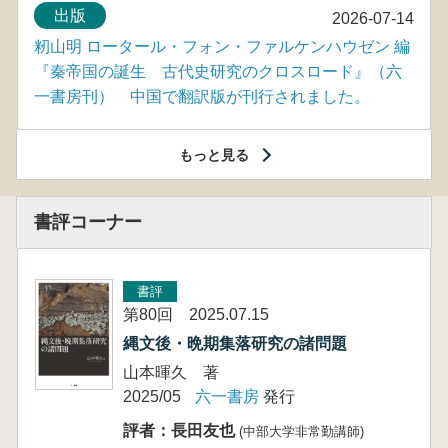
出版
2026-07-14
籾山明 ロータール・フォン・ファルケンハウゼン 編
『秦帝国の誕生 古代史研究のクロスロード』（六
一書房刊） 中国で翻訳版が刊行されました。
もっと見る
書評コーナー
書評
第80回 2025.07.15
縄文後・晩期集落研究の諸問題
山本暉久 著
2025/05
六一書房
発行
評者：長田友也
(中部大学非常勤講師)