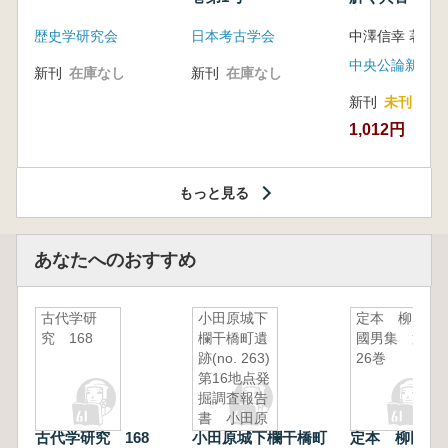
音の奥深い世
歴史学研究会
日本考古学会
中澤信幸 著
中央公論新社
新刊
在庫なし
新刊
在庫なし
新刊
未刊
1,012円
もっと見る
あなたへのおすすめ
古代学研
小田原城下
定本 柳田
究 168
欄干橋町遺
國男集 第
跡(no. 263)
26巻
第16地点発
掘調査報告
書 小田原
古代学研究 168
小田原城下欄干橋町
定本 柳田
市本町四丁