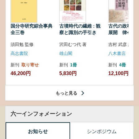
国分寺研究綜合事典
古墳時代の繊維 : 観
古代の政事と
全三巻
察と識別の手引き
展開 律令・
対外関係
須田勉 監修
沢田むつ代 著
吉村 武彦 編集
高志書院
雄山閣
八木書店
新刊
取り寄せ
新刊
1冊
新刊
4冊
46,200円
5,830円
12,100円
もっと見る
六一インフォメーション
お知らせ
シンポジウム