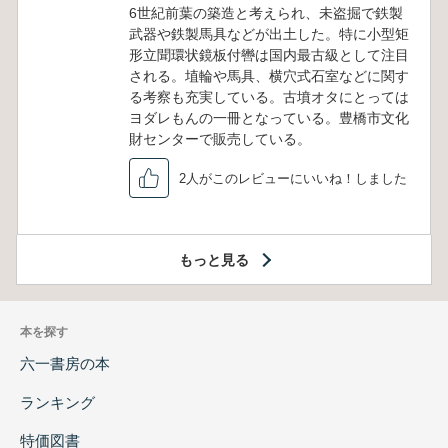
6世紀前葉の築造と考えられ、未盗掘で鉄製
武器や鉄製馬具などが出土した。特に小型矩
形立聞環状鏡板付轡は国内最古級として注目
される。埴輪や馬具、横穴式石室などに関す
る考察も充実している。古墳オタにとっては
ヨダレもんの一冊となっている。豊橋市文化
財センターで販売している。
2人がこのレビューにいいね！しました
もっと見る
本を探す
六一書房の本
ランキング
特価図書