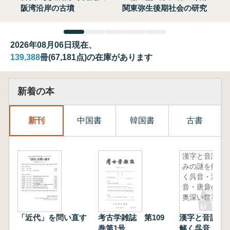
阪湾沿岸の古墳
関東弥生後期社会の研究
2026年08月06日現在、
139,388
冊(67,181点)の在庫があります
新着の本
新刊
中国書
韓国書
古書
漢字と音読
みの謎を解
く呉音・漢
音・唐音の
奥深い世界
「近代」を問い直す
考古学雑誌 第109
漢字と音読み
巻第1号
解く呉音・漢