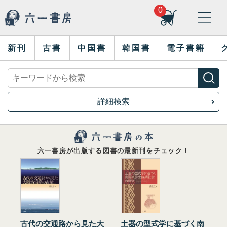
0
新刊
古書
中国書
韓国書
電子書籍
詳細検索
六一書房が出版する図書の最新刊をチェック！
古代の交通路から見た大
土器の型式学に基づく南