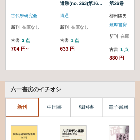
遺跡(no. 263)第16地
目21番1の
第26巻
一部地点
点発掘調査報告書
古代學研究会
博通
柳田國男
小田原市本町四丁目
21番1の一部地点
筑摩書房
新刊
在庫なし
新刊
在庫なし
新刊
在庫なし
古書
3 点
古書
1 点
704 円~
633 円
古書
1 点
880 円
六一書房のイチオシ
新刊
中国書
韓国書
電子書籍