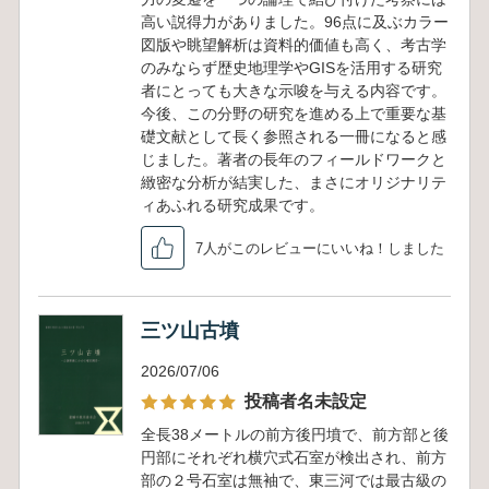
高い説得力がありました。96点に及ぶカラー
図版や眺望解析は資料的価値も高く、考古学
のみならず歴史地理学やGISを活用する研究
者にとっても大きな示唆を与える内容です。
今後、この分野の研究を進める上で重要な基
礎文献として長く参照される一冊になると感
じました。著者の長年のフィールドワークと
緻密な分析が結実した、まさにオリジナリテ
ィあふれる研究成果です。
7人がこのレビューにいいね！しました
三ツ山古墳
2026/07/06
投稿者名未設定
全長38メートルの前方後円墳で、前方部と後
円部にそれぞれ横穴式石室が検出され、前方
部の２号石室は無袖で、東三河では最古級の