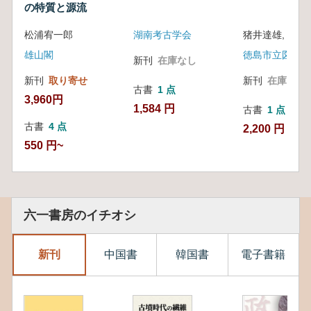
の特質と源流
松浦宥一郎
湖南考古学会
雄山閣
徳島市立図書館
新刊
在庫なし
新刊
取り寄せ
新刊
在庫なし
古書
1 点
3,960円
1,584 円
古書
1 点
古書
4 点
2,200 円
550 円~
六一書房のイチオシ
新刊
中国書
韓国書
電子書籍