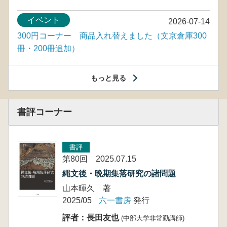
イベント
2026-07-14
300円コーナー 商品入れ替えました（文京倉庫300
冊・200冊追加）
もっと見る
書評コーナー
書評
第80回 2025.07.15
縄文後・晩期集落研究の諸問題
山本暉久 著
2025/05
六一書房
発行
評者：長田友也
(中部大学非常勤講師)