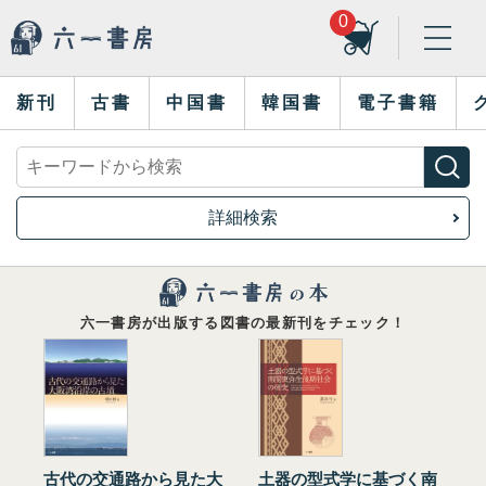
0
新刊
古書
中国書
韓国書
電子書籍
詳細検索
六一書房が出版する図書の最新刊をチェック！
古代の交通路から見た大
土器の型式学に基づく南