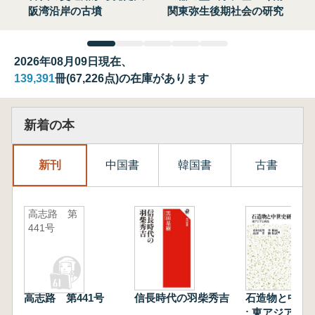
阪湾沿岸の古墳
関東弥生後期社会の研究
2026年08月09日現在、
139,391
冊(67,226点)の在庫があります
新着の本
新刊
中国書
韓国書
古書
高志路 第
441号
高志路 第441号
信長時代の羽柴秀吉
石造物と中世
: 東アジアと