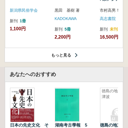
新潟県民俗学会
黒田 基樹 著
KADOKAWA
高志書院
新刊
1冊
1,100円
新刊
5冊
新刊
未刊
2,200円
16,500円
もっと見る
あなたへのおすすめ
徳島の地震
津波
日本の先史文化 そ
湖南考古學報 5
徳島の地震津