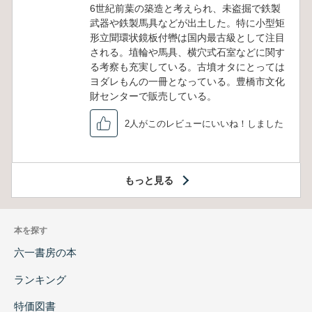
6世紀前葉の築造と考えられ、未盗掘で鉄製
武器や鉄製馬具などが出土した。特に小型矩
形立聞環状鏡板付轡は国内最古級として注目
される。埴輪や馬具、横穴式石室などに関す
る考察も充実している。古墳オタにとっては
ヨダレもんの一冊となっている。豊橋市文化
財センターで販売している。
2人がこのレビューにいいね！しました
もっと見る
本を探す
六一書房の本
ランキング
特価図書