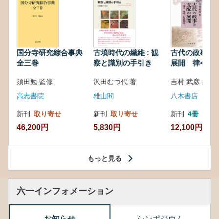
国分寺研究綜合事典
古墳時代の繊維 : 観
古代の政事と
全三巻
察と識別の手引き
展開 律令・
対外関係
須田勉 監修
沢田むつ代 著
吉村 武彦 編集
高志書院
雄山閣
八木書店
新刊
取り寄せ
新刊
取り寄せ
新刊
4冊
46,200円
5,830円
12,100円
もっと見る
六一インフォメーション
お知らせ
シンポジウム