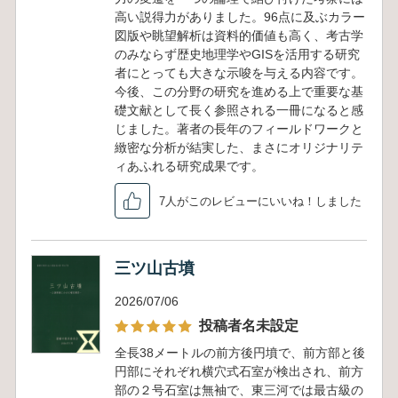
高い説得力がありました。96点に及ぶカラー
図版や眺望解析は資料的価値も高く、考古学
のみならず歴史地理学やGISを活用する研究
者にとっても大きな示唆を与える内容です。
今後、この分野の研究を進める上で重要な基
礎文献として長く参照される一冊になると感
じました。著者の長年のフィールドワークと
緻密な分析が結実した、まさにオリジナリテ
ィあふれる研究成果です。
7人がこのレビューにいいね！しました
三ツ山古墳
2026/07/06
投稿者名未設定
全長38メートルの前方後円墳で、前方部と後
円部にそれぞれ横穴式石室が検出され、前方
部の２号石室は無袖で、東三河では最古級の