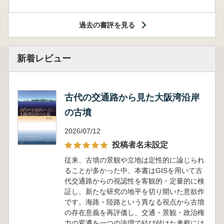
過去の書評を見る
新着レビュー
古代の交通路から見た大阪湾沿岸
の古墳
2026/07/12
投稿者名未設定
従来、古墳の景観や立地は定性的に論じられ
ることが多かった中、本書はGISを用いて古
代交通路からの視認性を客観的・定量的に検
証し、新たな研究の地平を切り開いた意欲作
です。海路・陸路という異なる視点から古墳
の存在意義を再評価し、交通・景観・政治権
力の変遷を一つの論理で結び付けた考察には