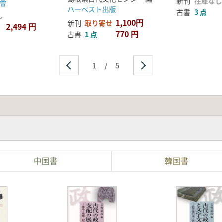
新刊
在庫なし
會
ハーベスト出版
古書
3 点
し
1,100円
新刊
取り寄せ
2,494 円
770 円
古書
1 点
1
/
5
中国書
韓国書