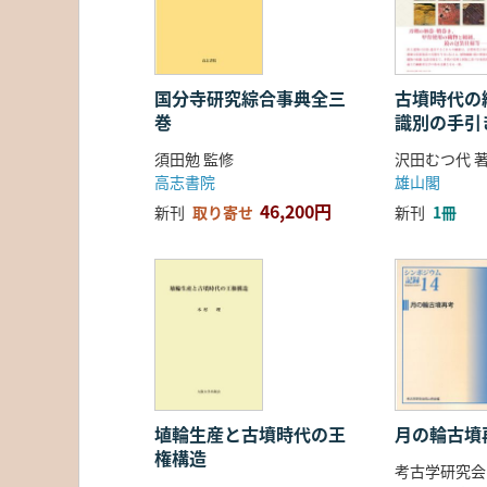
国分寺研究綜合事典全三
古墳時代の繊
巻
識別の手引
須田勉 監修
沢田むつ代 
高志書院
雄山閣
46,200円
新刊
取り寄せ
新刊
1冊
埴輪生産と古墳時代の王
月の輪古墳
権構造
考古学研究会