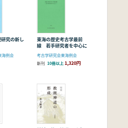
祀研究の新し
東海の歴史考古学最前
線 若手研究者を中心に
東海例会
考古学研究会東海例会
1,320円
新刊
10冊以上