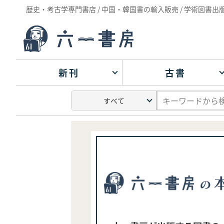
歴史・考古学専門書店 / 中国・韓国書の輸入販売 / 学術図書出
新刊
古書