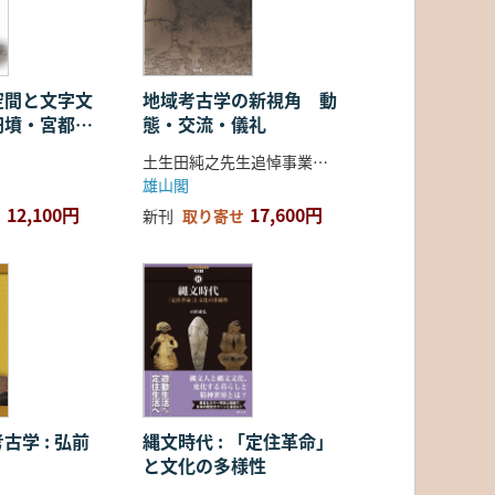
空間と文字文
地域考古学の新視角 動
円墳・宮都・
態・交流・儀礼
土生田純之先生追悼事業会 編
雄山閣
12,100円
17,600円
新刊
取り寄せ
古学 : 弘前
縄文時代 : 「定住革命」
と文化の多様性