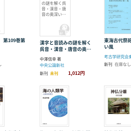
の謎を解く呉
音・漢音・唐
音の奥深い世
界
 第109巻第
東海古代祭
漢字と音読みの謎を解く
い風
呉音・漢音・唐音の奥深
い世界
考古学研究会
中澤信幸 著
し
新刊
在庫なし
中央公論新社
1,012円
新刊
未刊