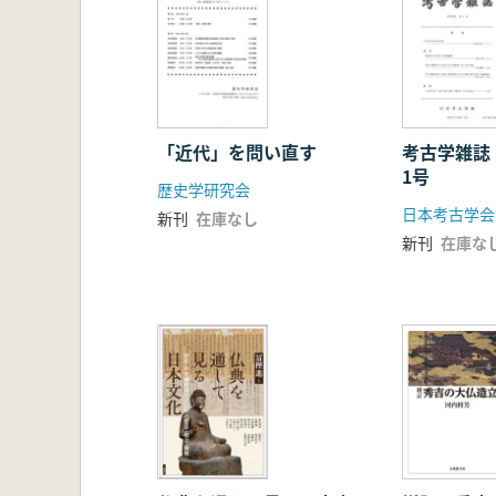
「近代」を問い直す
考古学雑誌
1号
歴史学研究会
日本考古学会
新刊
在庫なし
新刊
在庫な