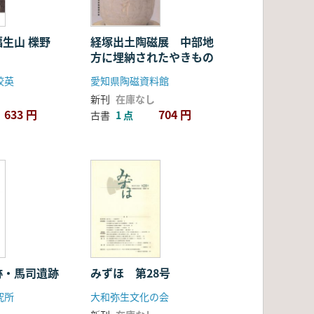
生山 櫟野
経塚出土陶磁展 中部地
方に埋納されたやきもの
皎英
愛知県陶磁資料館
新刊
在庫なし
633 円
704 円
古書
1 点
跡・馬司遺跡
みずほ 第28号
究所
大和弥生文化の会