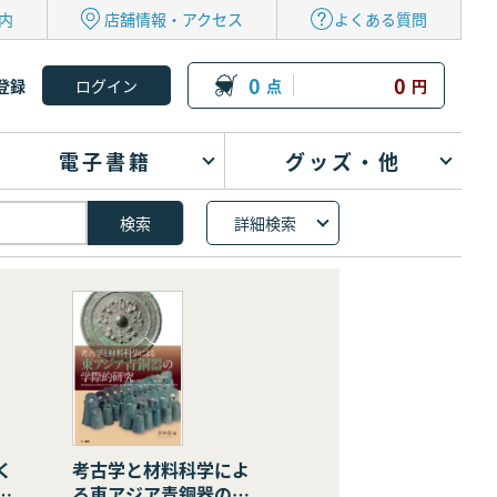
内
店舗情報・アクセス
よくある質問
0
0
登録
点
円
電子書籍
グッズ・他
詳細検索
く
考古学と材料科学によ
の
る東アジア青銅器の学