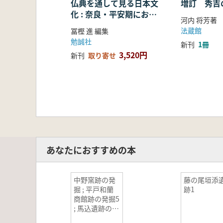
仏典を通して見る日本文
増訂 秀吉
化 : 奈良・平安期におけ
河内 将芳著
る仏教の受容・融合・展
法蔵館
冨樫 進 編集
開
勉誠社
新刊
1冊
3,520円
新刊
取り寄せ
あなたにおすすめの本
中野窯跡の発
藤の尾垣添
掘 ; 平戸和蘭
跡1
商館跡の発掘5
; 馬込遺跡の発
掘3