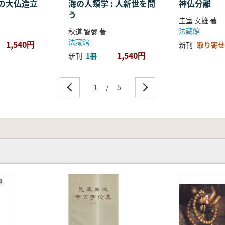
の大仏造立
海の人類学 : 人新世を問
神仏分離
う
圭室 文雄 著
法藏館
秋道 智彌 著
法藏館
1,540円
新刊
取り寄せ
1,540円
新刊
1冊
1
/
5
遺