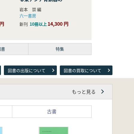
際的研究
岩本 崇 編
六一書房
 円
14,300 円
新刊
10冊以上
図書
特集
図書の出版について
図書の買取について
もっと見る
古書