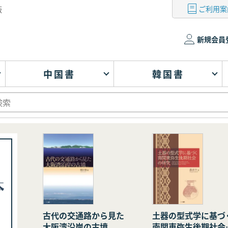
ご利用案
版
新規会員
中国書
韓国書
古代の交通路から見た
土器の型式学に基づ
大阪湾沿岸の古墳
南関東弥生後期社会