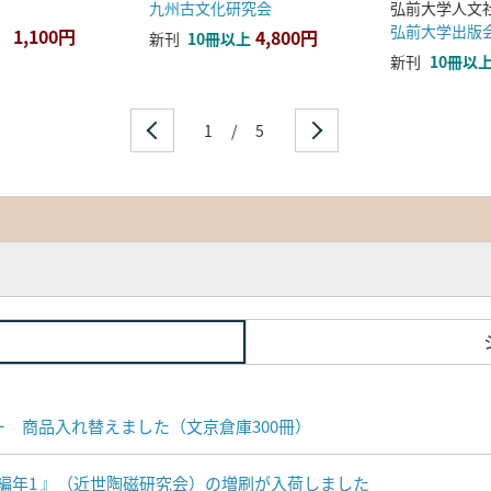
九州古文化研究会
弘前大学出版
1,100円
4,800円
新刊
10冊以上
新刊
10冊以
1
/
5
ナー 商品入れ替えました（文京倉庫300冊）
編年1 』（近世陶磁研究会）の増刷が入荷しました