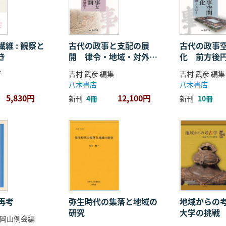
維 : 観察と
古代の政事と支配の展
古代の政事
き
開 律令・地域・対外関
化 前方後
係
ことば
著
吉村 武彦 編集
吉村 武彦 編集
八木書店
八木書店
5,830円
12,100円
新刊
4冊
新刊
10冊
再考
弥生時代の集落と地域の
地域からの考
研究
大学の挑戦
岡山例会編