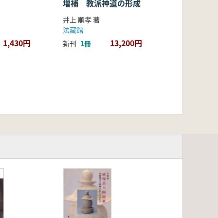
増補 教派神道の形成
井上 順孝 著
法藏館
1,430円
13,200円
新刊
1冊