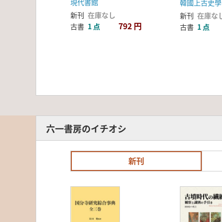
現代書館
韓國上古史學
新刊
在庫なし
新刊
在庫な
792 円
古書
1 点
古書
1 点
六一書房のイチオシ
新刊