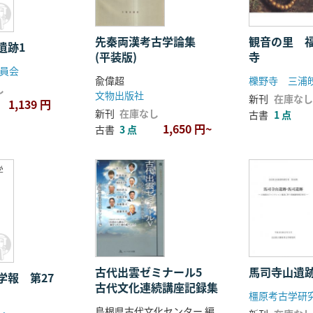
先秦両漢考古学論集
観音の里 福
遺跡1
(平装版)
寺
員会
兪偉超
櫟野寺 三浦
し
文物出版社
新刊
在庫なし
1,139 円
新刊
在庫なし
古書
1 点
1,650 円~
古書
3 点
学
古代出雲ゼミナール5
馬司寺山遺
学報 第27
古代文化連続講座記録集
橿原考古学研
島根県古代文化センター 編