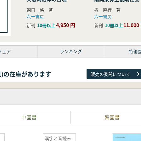
研究
朝日 格 著
轟 直行 著
六一書房
六一書房
4,950 円
11,000
新刊
10冊以上
新刊
10冊以上
フェア
ランキング
特価
81点)の在庫があります
販売の委託について
中国書
韓国書
漢字と音読み