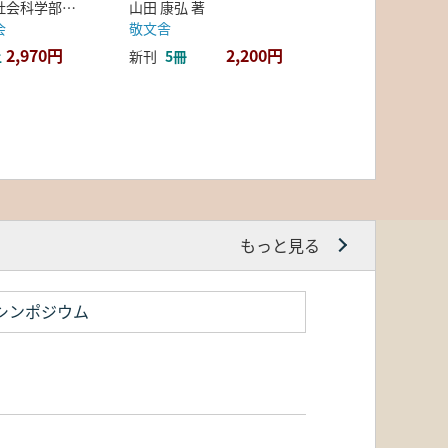
弘前大学人文社会科学部北日本考古学研究センター 編
山田 康弘 著
会
敬文舎
2,970円
2,200円
上
新刊
5冊
もっと見る
シンポジウム