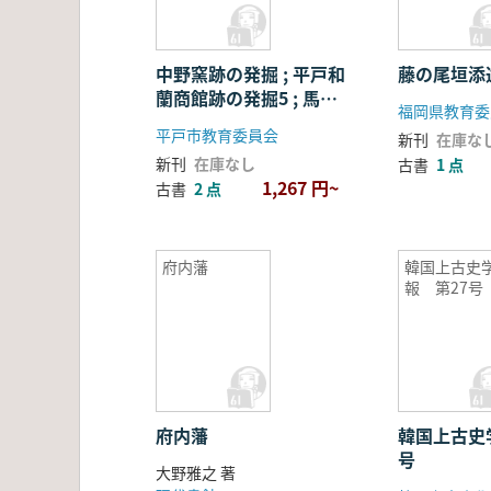
中野窯跡の発掘 ; 平戸和
藤の尾垣添
蘭商館跡の発掘5 ; 馬込
福岡県教育委
遺跡の発掘3
平戸市教育委員会
新刊
在庫な
新刊
在庫なし
古書
1 点
1,267 円~
古書
2 点
府内藩
韓国上古史
報 第27号
府内藩
韓国上古史
号
大野雅之 著