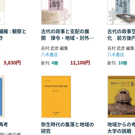
維 : 観察と
古代の政事と支配の展
古代の政事
き
開 律令・地域・対外関
化 前方後
係
ことば
著
吉村 武彦 編集
吉村 武彦 編集
八木書店
八木書店
5,830円
12,100円
新刊
4冊
新刊
10冊
再考
弥生時代の集落と地域の
地域からの考
研究
大学の挑戦
岡山例会編