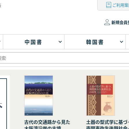
ご利用案
版
新規会員
中国書
韓国書
古代の交通路から見た
土器の型式学に基づ
大阪湾沿岸の古墳
南関東弥生後期社会