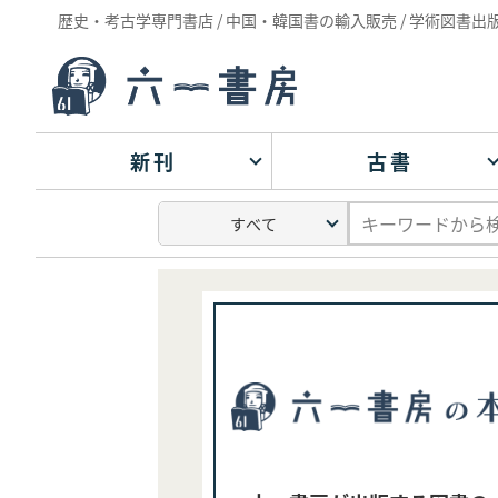
歴史・考古学専門書店 / 中国・韓国書の輸入販売 / 学術図書出
新刊
古書