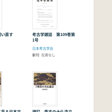
問い直す
考古学雑誌 第109巻第
1号
日本考古学会
新刊
在庫なし
て見る日本文
増訂 秀吉の大仏造立