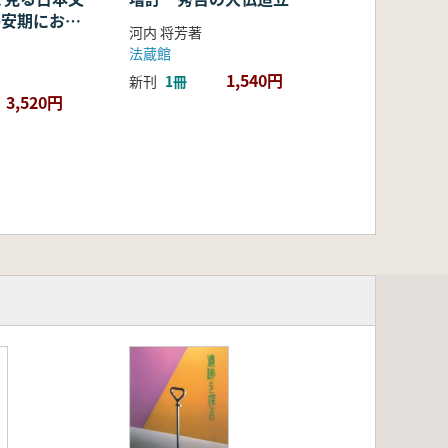
・平安期におけ
河内 将芳著
容・融合・展
法蔵館
1,540円
新刊
1冊
3,520円