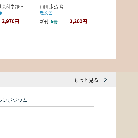
弘前大学人文社会科学部北日本考古学研究センター 編
山田 康弘 著
会
敬文舎
2,970円
2,200円
上
新刊
5冊
もっと見る
シンポジウム