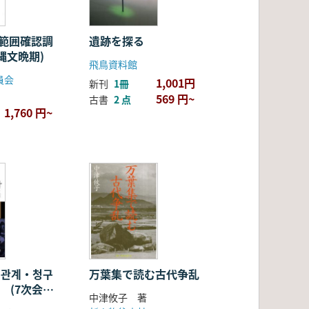
 範囲確認調
遺跡を探る
縄文晩期)
飛鳥資料館
員会
1,001円
新刊
1冊
569 円~
古書
2 点
1,760 円~
본관계・청구
万葉集で読む古代争乱
 (7次会談:
中津攸子 著
請求権・協定