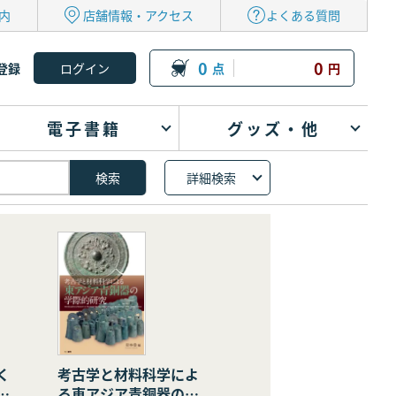
内
店舗情報・アクセス
よくある質問
0
0
登録
点
円
電子書籍
グッズ・他
詳細検索
く
考古学と材料科学によ
の
る東アジア青銅器の学