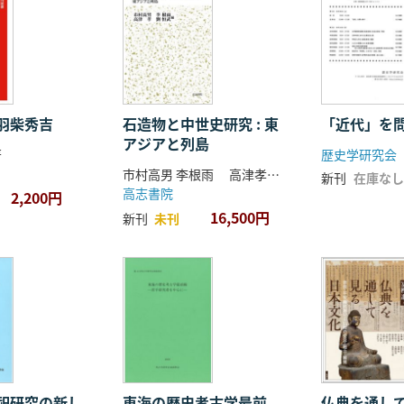
羽柴秀吉
石造物と中世史研究 : 東
「近代」を
アジアと列島
著
歴史学研究会
市村高男 李根雨 高津孝 劉恒武 編
新刊
在庫なし
高志書院
2,200円
16,500円
新刊
未刊
祀研究の新し
東海の歴史考古学最前
仏典を通し