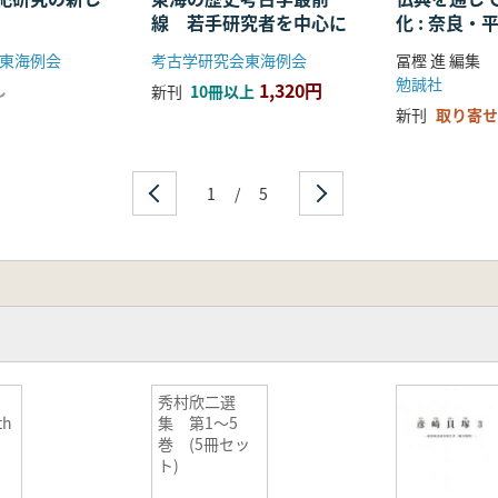
線 若手研究者を中心に
化 : 奈良
る仏教の受
東海例会
考古学研究会東海例会
冨樫 進 編集
開
勉誠社
1,320円
し
新刊
10冊以上
新刊
取り寄せ
1
/
5
秀村欣二選
th
集 第1〜5
巻 (5冊セッ
ト)