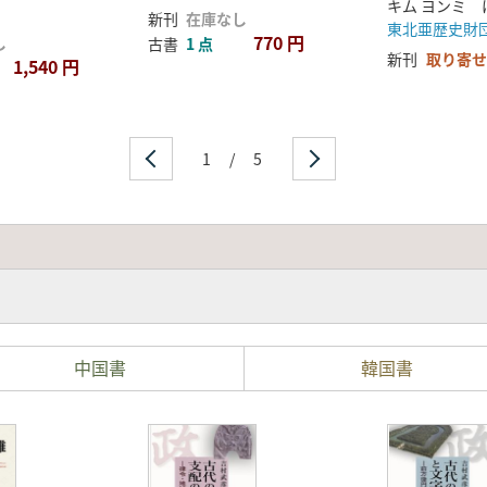
キム ヨンミ 
締結)
新刊
在庫なし
東北亜歴史財
770 円
し
古書
1 点
新刊
取り寄せ
1,540 円
1
/
5
中国書
韓国書