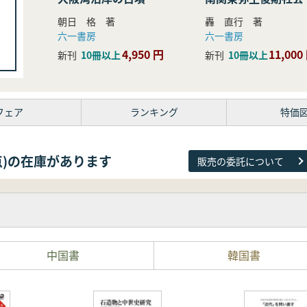
研究
朝日 格 著
轟 直行 著
六一書房
六一書房
4,950 円
11,000
新刊
10冊以上
新刊
10冊以上
フェア
ランキング
特価
38点)の在庫があります
販売の委託について
中国書
韓国書