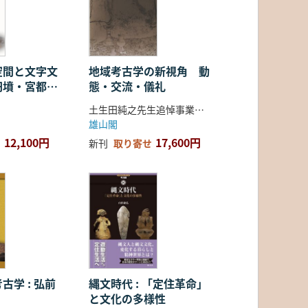
空間と文字文
地域考古学の新視角 動
円墳・宮都・
態・交流・儀礼
土生田純之先生追悼事業会 編
雄山閣
12,100円
17,600円
新刊
取り寄せ
古学 : 弘前
縄文時代 : 「定住革命」
と文化の多様性