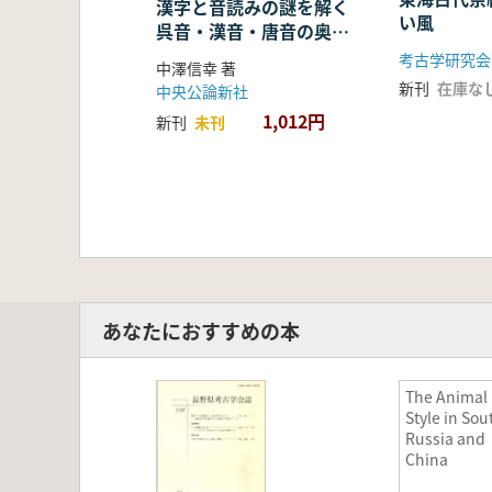
漢字と音読みの謎を解く
い風
呉音・漢音・唐音の奥深
い世界
考古学研究会
中澤信幸 著
新刊
在庫な
中央公論新社
1,012円
新刊
未刊
あなたにおすすめの本
The Animal
Style in Sou
Russia and
China