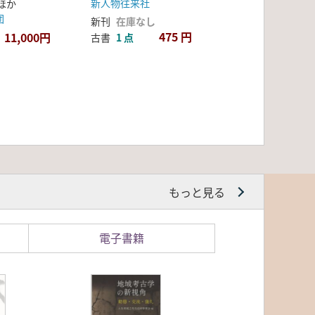
新人物往来社
ほか
団
新刊
在庫なし
475 円
11,000円
古書
1 点
もっと見る
電子書籍