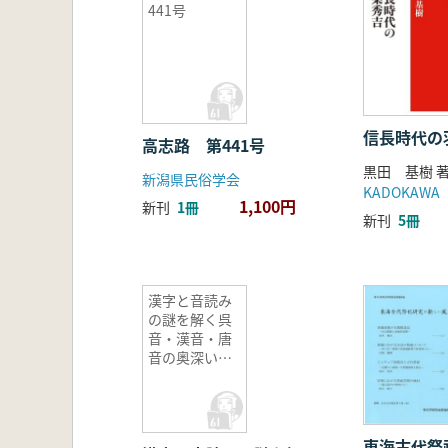
441号
信長時代の
高志路 第441号
黒田 基樹 
新潟県民俗学会
KADOKAWA
1,100円
新刊
1冊
新刊
5冊
漢字と音読み
の謎を解く呉
音・漢音・唐
音の奥深い世
界
東海古代祭