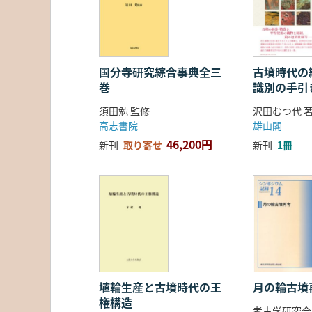
国分寺研究綜合事典全三
古墳時代の繊
巻
識別の手引
須田勉 監修
沢田むつ代 
高志書院
雄山閣
46,200円
新刊
取り寄せ
新刊
1冊
埴輪生産と古墳時代の王
月の輪古墳
権構造
考古学研究会