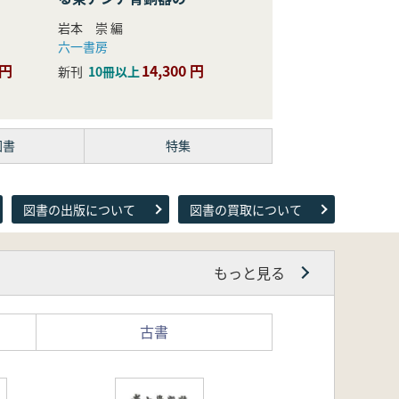
際的研究
岩本 崇 編
六一書房
 円
14,300 円
新刊
10冊以上
図書
特集
図書の出版について
図書の買取について
もっと見る
古書