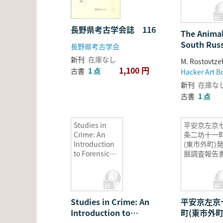
長野県考古学会誌 116
The Animal
South Russ
長野県考古学会
China
新刊
在庫なし
M. Rostovtzef
1,100 円
古書
1 点
Hacker Art B
新刊
在庫な
古書
1 点
Studies in
平安京左京
Crime: An
条二坊十一
Introduction
(東市外町)
to Forensic
掘調査報告
Archaeology
Studies in Crime: An
平安京左京
Introduction to
町(東市外