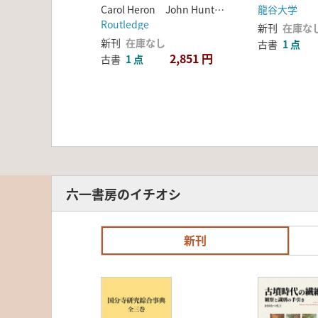
Forensic Archaeology
告書
Carol Heron John Hunter ほか
龍谷大学
Routledge
新刊
在庫な
新刊
在庫なし
古書
1 点
2,851 円
古書
1 点
六一書房のイチオシ
新刊