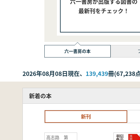
六一書房が出版する図書の
最新刊をチェック！
六一書房の本
2026年08月08日現在、
139,439
冊(67,2
新着の本
新刊
高志路 第