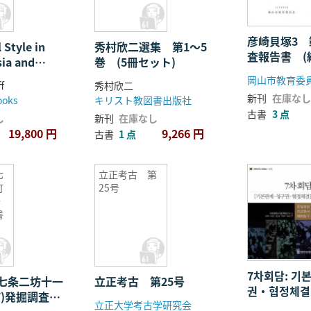
彦崎貝塚3
 Style in
秀村欣二選集 第1〜5
査報告書 (
ia and
巻 (5冊セット)
岡山市教育委
f
秀村欣二
新刊
在庫なし
ooks
キリスト教図書出版社
古書
3 点
し
新刊
在庫なし
19,800 円
9,266 円
古書
1 点
七
立正考古 第
町
25号
発
書
7차회담: 기
七条二坊十一
立正考古 第25号
권・협정체결
町)発掘調査報
立正大学考古学研究会
基本関係・