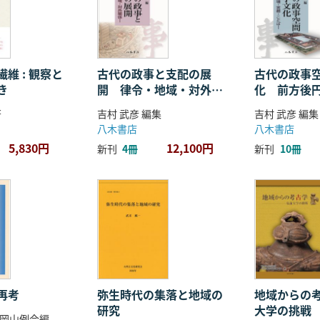
維 : 観察と
古代の政事と支配の展
古代の政事
き
開 律令・地域・対外関
化 前方後
係
ことば
著
吉村 武彦 編集
吉村 武彦 編集
八木書店
八木書店
5,830円
12,100円
新刊
4冊
新刊
10冊
再考
弥生時代の集落と地域の
地域からの考
研究
大学の挑戦
岡山例会編