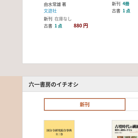
新刊
4冊
由水常雄 著
文遊社
古書
1 点
新刊
在庫なし
880 円
古書
1 点
六一書房のイチオシ
新刊