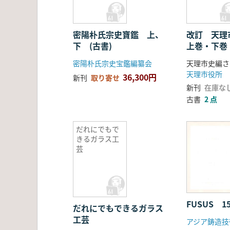
密陽朴氏宗史寶鑑 上、
改訂 天
下 (古書)
上巻・下巻
密陽朴氏宗史宝鑑編纂会
天理市史編さ
天理市役所
36,300円
新刊
取り寄せ
新刊
在庫な
古書
2 点
だれにでもで
きるガラス工
芸
FUSUS 1
だれにでもできるガラス
工芸
アジア鋳造技