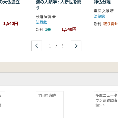
の大仏造立
海の人類学 : 人新世を問
神仏分離
う
圭室 文雄 著
法藏館
秋道 智彌 著
法藏館
1,540円
新刊
取り寄せ
1,540円
新刊
1冊
1
/
5
市
里田原遺跡
多摩ニュータ
上
ウン遺跡調査
付
報告4