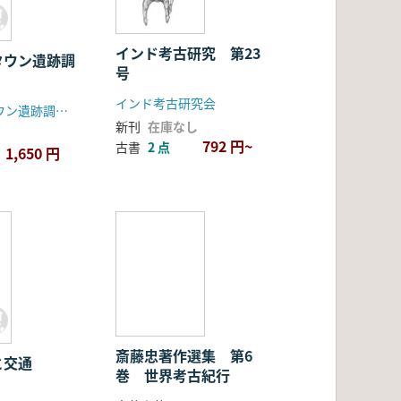
インド考古研究 第23
タウン遺跡調
号
インド考古研究会
多摩ニュータウン遺跡調査会
新刊
在庫なし
792 円~
古書
2 点
1,650 円
斎藤忠著作選集 第6
と交通
巻 世界考古紀行