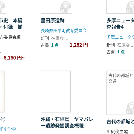
理市史 本編
里田原遺跡
多摩ニュー
・付録 揃
査報告4
長崎県田平町教育委員会
ん委員会編
新刊
在庫なし
1,282 円
新刊
在庫なし
古書
1 点
し
古書
1 点
6,160 円~
古代の都城と
交通
5号
沖縄・石垣島 ヤマバレ
古代の都城
ー遺跡発掘調査概報
術史学会
川尻秋生 編