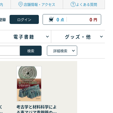
内
店舗情報・アクセス
よくある質問
0
0
登録
点
円
電子書籍
グッズ・他
詳細検索
く
考古学と材料科学によ
の
る東アジア青銅器の学