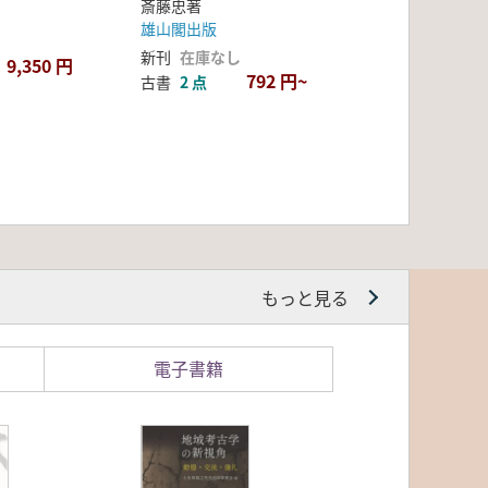
斎藤忠著
雄山閣出版
新刊
在庫なし
9,350 円
792 円~
古書
2 点
もっと見る
電子書籍