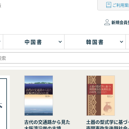
ご利用案
版
新規会員
中国書
韓国書
古代の交通路から見た
土器の型式学に基づ
大阪湾沿岸の古墳
南関東弥生後期社会