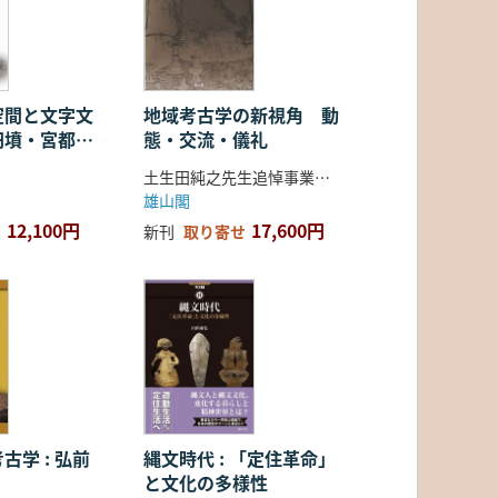
空間と文字文
地域考古学の新視角 動
円墳・宮都・
態・交流・儀礼
土生田純之先生追悼事業会 編
雄山閣
12,100円
17,600円
新刊
取り寄せ
古学 : 弘前
縄文時代 : 「定住革命」
と文化の多様性