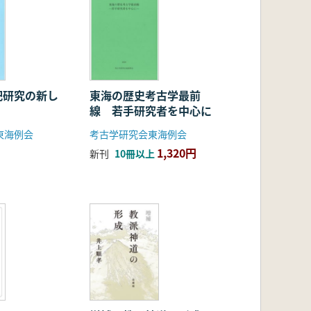
祀研究の新し
東海の歴史考古学最前
線 若手研究者を中心に
東海例会
考古学研究会東海例会
1,320円
新刊
10冊以上