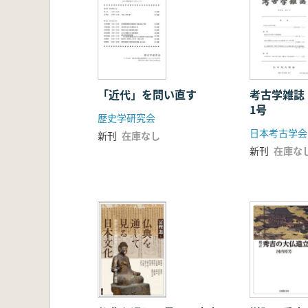
「近代」を問い直す
考古学雑誌
1号
歴史学研究会
日本考古学会
新刊
在庫なし
新刊
在庫な