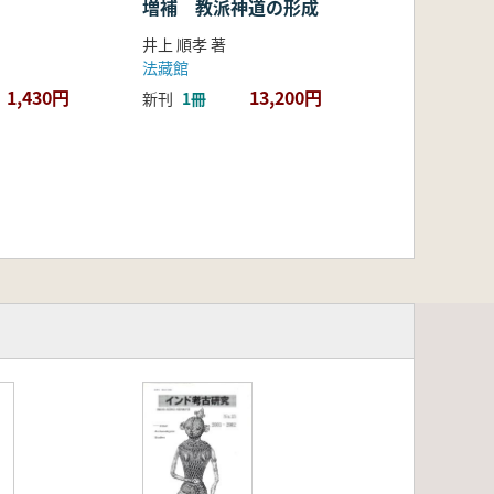
増補 教派神道の形成
井上 順孝 著
法藏館
1,430円
13,200円
新刊
1冊