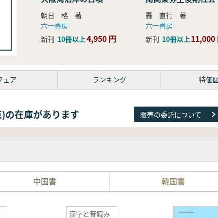
研究
朝日 格 著
轟 直行 著
六一書房
六一書房
4,950 円
11,000
新刊
10冊以上
新刊
10冊以上
フェア
ランキング
特価
81点)の在庫があります
販売の委託について
中国書
韓国書
漢字と音読み