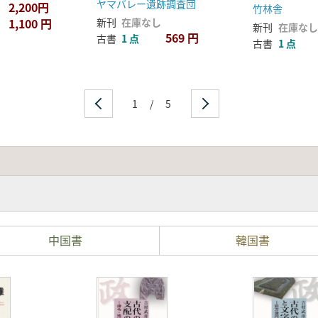
ヤマバレー遺跡調査団
2,200円
竹林舎
1,100 円
新刊
在庫なし
新刊
在庫なし
569 円
古書
1 点
古書
1 点
1
/
5
中国書
韓国書