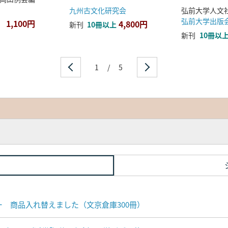
九州古文化研究会
弘前大学出版
1,100円
4,800円
新刊
10冊以上
新刊
10冊以
1
/
5
ナー 商品入れ替えました（文京倉庫300冊）