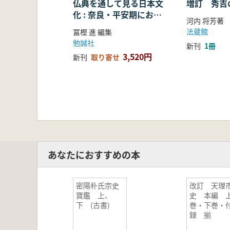
仏典を通して見る日本文
増訂 秀吉
化 : 奈良・平安期におけ
河内 将芳著
る仏教の受容・融合・展
法蔵館
冨樫 進 編集
開
勉誠社
新刊
1冊
3,520円
新刊
取り寄せ
あなたにおすすめの本
密陽朴氏宗史
改訂 天理
寶鑑 上、
史 本編 
下 (古書)
巻・下巻・
録 揃