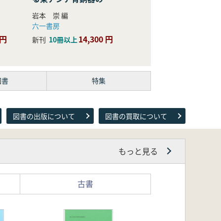
際的研究
岩本 崇 編
六一書房
 円
14,300 円
新刊
10冊以上
図書
特集
図書の出版について
図書の買取について
もっと見る
古書