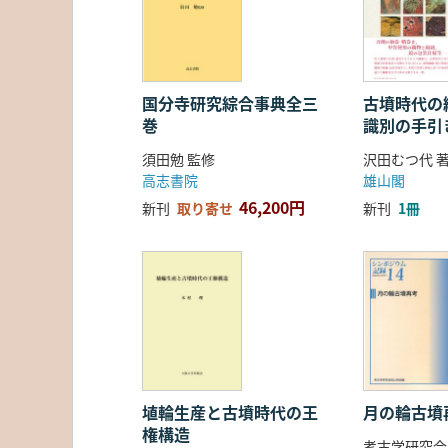
国分寺研究綜合事典全三
古墳時代の繊
巻
識別の手引
須田勉 監修
沢田むつ代 
高志書院
雄山閣
46,200円
新刊
取り寄せ
新刊
1冊
埴輪生産と古墳時代の王
月の輪古墳
権構造
考古学研究会