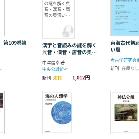
の謎を解く呉
音・漢音・唐
音の奥深い世
界
 第109巻第
東海古代祭
漢字と音読みの謎を解く
い風
呉音・漢音・唐音の奥深
い世界
考古学研究会
中澤信幸 著
し
新刊
在庫なし
中央公論新社
1,012円
新刊
未刊