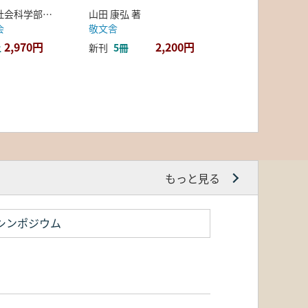
弘前大学人文社会科学部北日本考古学研究センター 編
山田 康弘 著
会
敬文舎
2,970円
2,200円
上
新刊
5冊
もっと見る
シンポジウム