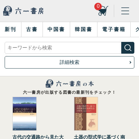
0
新刊
古書
中国書
韓国書
電子書籍
詳細検索
六一書房が出版する図書の最新刊をチェック！
古代の交通路から見た大
土器の型式学に基づく南