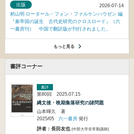
出版
2026-07-14
籾山明 ロータール・フォン・ファルケンハウゼン 編
『秦帝国の誕生 古代史研究のクロスロード』（六
一書房刊） 中国で翻訳版が刊行されました。
もっと見る
書評コーナー
書評
第80回 2025.07.15
縄文後・晩期集落研究の諸問題
山本暉久 著
2025/05
六一書房
発行
評者：長田友也
(中部大学非常勤講師)