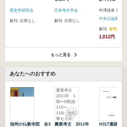
音の奥深い世
歴史学研究会
日本考古学会
中澤信幸 著
中央公論新社
新刊
在庫なし
新刊
在庫なし
新刊
未刊
1,012円
もっと見る
あなたへのおすすめ
農業考古
2011年 1
期〜6期(総
113〜
118) 全6
冊セット
信州の仏教寺院 全3
農業考古 2011年
H317遺跡