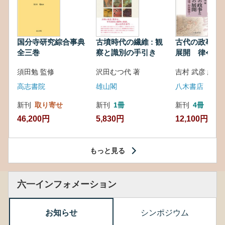
国分寺研究綜合事典
古墳時代の繊維 : 観
古代の政事と
全三巻
察と識別の手引き
展開 律令・
対外関係
須田勉 監修
沢田むつ代 著
吉村 武彦 編集
高志書院
雄山閣
八木書店
新刊
取り寄せ
新刊
1冊
新刊
4冊
46,200円
5,830円
12,100円
もっと見る
六一インフォメーション
お知らせ
シンポジウム