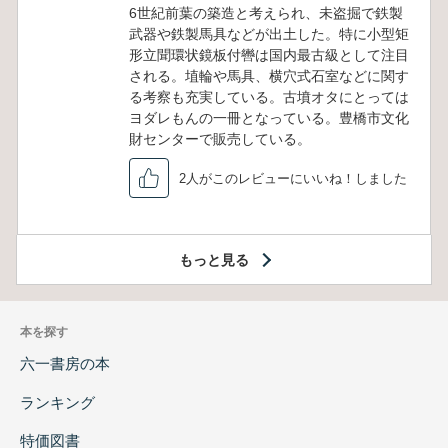
6世紀前葉の築造と考えられ、未盗掘で鉄製
武器や鉄製馬具などが出土した。特に小型矩
形立聞環状鏡板付轡は国内最古級として注目
される。埴輪や馬具、横穴式石室などに関す
る考察も充実している。古墳オタにとっては
ヨダレもんの一冊となっている。豊橋市文化
財センターで販売している。
2人がこのレビューにいいね！しました
もっと見る
本を探す
六一書房の本
ランキング
特価図書