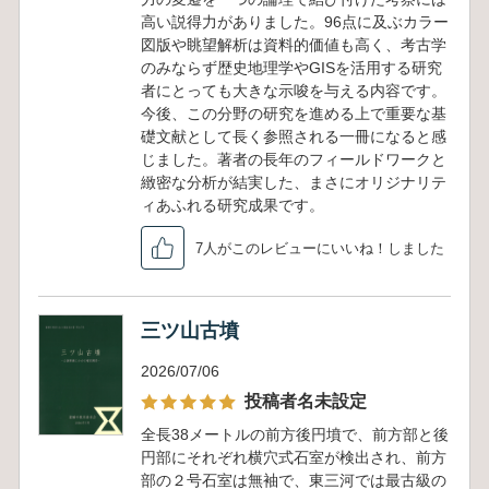
高い説得力がありました。96点に及ぶカラー
図版や眺望解析は資料的価値も高く、考古学
のみならず歴史地理学やGISを活用する研究
者にとっても大きな示唆を与える内容です。
今後、この分野の研究を進める上で重要な基
礎文献として長く参照される一冊になると感
じました。著者の長年のフィールドワークと
緻密な分析が結実した、まさにオリジナリテ
ィあふれる研究成果です。
7人がこのレビューにいいね！しました
三ツ山古墳
2026/07/06
投稿者名未設定
全長38メートルの前方後円墳で、前方部と後
円部にそれぞれ横穴式石室が検出され、前方
部の２号石室は無袖で、東三河では最古級の