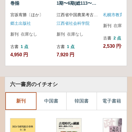
巻揃
1期〜6期(総113〜
118) 全6冊セット
宮坂宥勝〔ほか〕
江西省中国農業考古研究中心 編
札幌市教育委員
郷土出版社
江西省社会科学院
新刊
在庫なし
新刊
在庫なし
新刊
在庫なし
古書
2 点
2,530 円~
古書
1 点
古書
1 点
4,950 円
7,920 円
六一書房のイチオシ
新刊
中国書
韓国書
電子書籍