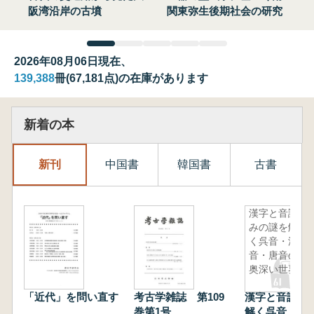
阪湾沿岸の古墳
関東弥生後期社会の研究
2026年08月06日現在、
139,388
冊(67,181点)の在庫があります
新着の本
新刊
中国書
韓国書
古書
漢字と音読
みの謎を解
く呉音・漢
音・唐音の
奥深い世界
「近代」を問い直す
考古学雑誌 第109
漢字と音読み
巻第1号
解く呉音・漢