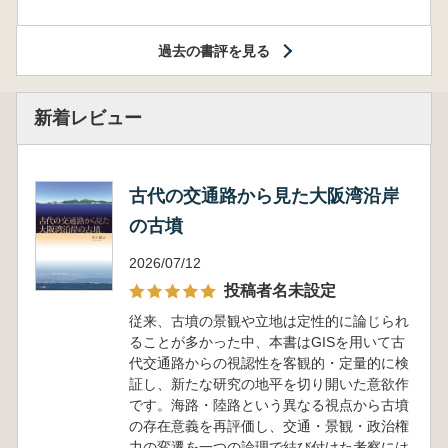
過去の書評を見る
新着レビュー
古代の交通路から見た大阪湾沿岸
の古墳
2026/07/12
投稿者名未設定
従来、古墳の景観や立地は定性的に論じられ
ることが多かった中、本書はGISを用いて古
代交通路からの視認性を客観的・定量的に検
証し、新たな研究の地平を切り開いた意欲作
です。海路・陸路という異なる視点から古墳
の存在意義を再評価し、交通・景観・政治権
力の変遷を一つの論理で結び付けた考察には