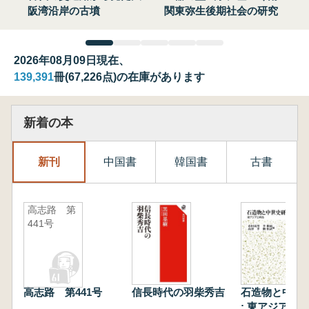
阪湾沿岸の古墳
関東弥生後期社会の研究
2026年08月09日現在、
139,391
冊(67,226点)の在庫があります
新着の本
新刊
中国書
韓国書
古書
高志路 第
441号
高志路 第441号
信長時代の羽柴秀吉
石造物と中世
: 東アジアと