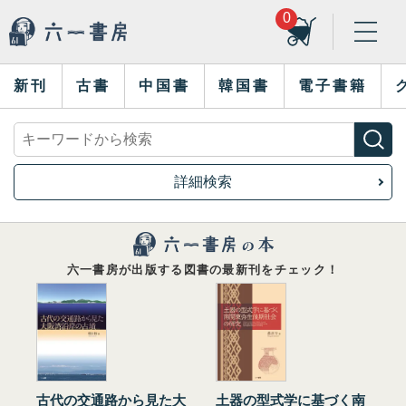
0
新刊
古書
中国書
韓国書
電子書籍
詳細検索
六一書房が出版する図書の最新刊をチェック！
古代の交通路から見た大
土器の型式学に基づく南