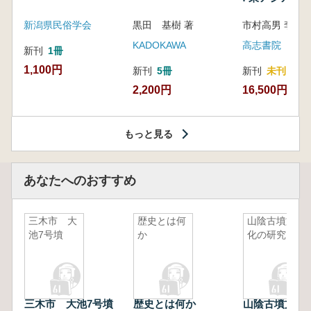
新潟県民俗学会
黒田 基樹 著
KADOKAWA
高志書院
新刊
1冊
1,100円
新刊
5冊
新刊
未刊
2,200円
16,500円
もっと見る
あなたへのおすすめ
三木市 大
歴史とは何
山陰古墳文
池7号墳
か
化の研究
三木市 大池7号墳
歴史とは何か
山陰古墳文化