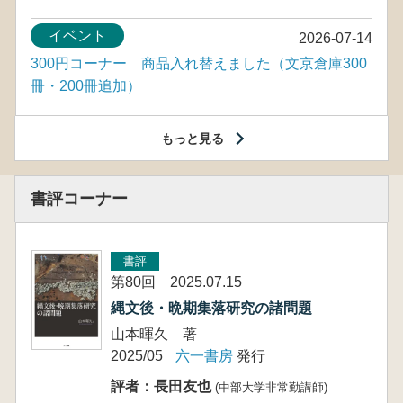
イベント
2026-07-14
300円コーナー 商品入れ替えました（文京倉庫300
冊・200冊追加）
もっと見る
書評コーナー
書評
第80回 2025.07.15
縄文後・晩期集落研究の諸問題
山本暉久 著
2025/05
六一書房
発行
評者：長田友也
(中部大学非常勤講師)