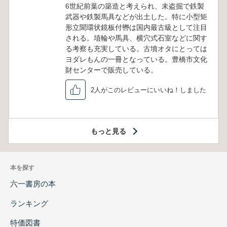
6世紀前葉の築造と考えられ、未盗掘で鉄製
武器や鉄製馬具などが出土した。特に小型矩
形立聞環状鏡板付轡は国内最古級として注目
される。埴輪や馬具、横穴式石室などに関す
る考察も充実している。古墳オタにとっては
ヨダレもんの一冊となっている。豊橋市文化
財センターで販売している。
2人がこのレビューにいいね！しました
もっと見る
本を探す
六一書房の本
ランキング
特価図書