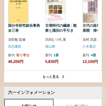
国分寺研究綜合事典
古墳時代の繊維 : 観
古代の政事と
全三巻
察と識別の手引き
展開 律令・
対外関係
須田勉 監修
沢田むつ代 著
吉村 武彦 編集
高志書院
雄山閣
八木書店
新刊
取り寄せ
新刊
1冊
新刊
4冊
46,200円
5,830円
12,100円
もっと見る
六一インフォメーション
お知らせ
シンポジウム