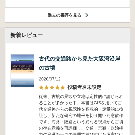
過去の書評を見る
新着レビュー
古代の交通路から見た大阪湾沿岸
の古墳
2026/07/12
投稿者名未設定
従来、古墳の景観や立地は定性的に論じられ
ることが多かった中、本書はGISを用いて古
代交通路からの視認性を客観的・定量的に検
証し、新たな研究の地平を切り開いた意欲作
です。海路・陸路という異なる視点から古墳
の存在意義を再評価し、交通・景観・政治権
力の変遷を一つの論理で結び付けた考察には