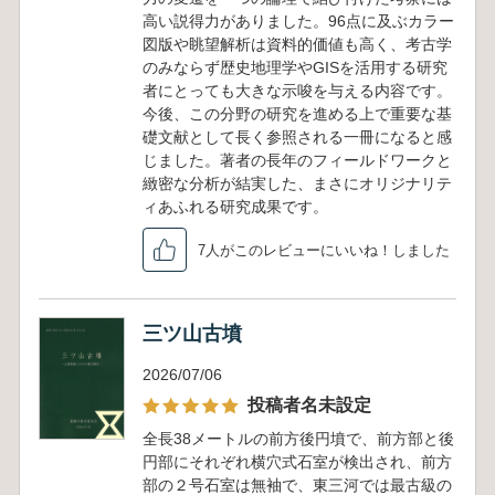
高い説得力がありました。96点に及ぶカラー
図版や眺望解析は資料的価値も高く、考古学
のみならず歴史地理学やGISを活用する研究
者にとっても大きな示唆を与える内容です。
今後、この分野の研究を進める上で重要な基
礎文献として長く参照される一冊になると感
じました。著者の長年のフィールドワークと
緻密な分析が結実した、まさにオリジナリテ
ィあふれる研究成果です。
7人がこのレビューにいいね！しました
三ツ山古墳
2026/07/06
投稿者名未設定
全長38メートルの前方後円墳で、前方部と後
円部にそれぞれ横穴式石室が検出され、前方
部の２号石室は無袖で、東三河では最古級の