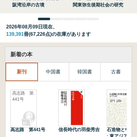
阪湾沿岸の古墳
関東弥生後期社会の研究
2026年08月09日現在、
139,391
冊(67,226点)の在庫があります
新着の本
新刊
中国書
韓国書
古書
高志路 第
441号
高志路 第441号
信長時代の羽柴秀吉
石造物と中世
: 東アジアと