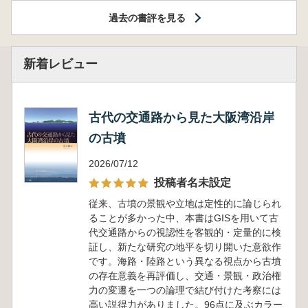
過去の書評を見る
新着レビュー
古代の交通路から見た大阪湾沿岸
の古墳
2026/07/12
投稿者名未設定
従来、古墳の景観や立地は定性的に論じられ
ることが多かった中、本書はGISを用いて古
代交通路からの視認性を客観的・定量的に検
証し、新たな研究の地平を切り開いた意欲作
です。海路・陸路という異なる視点から古墳
の存在意義を再評価し、交通・景観・政治権
力の変遷を一つの論理で結び付けた考察には
高い説得力がありました。96点に及ぶカラー