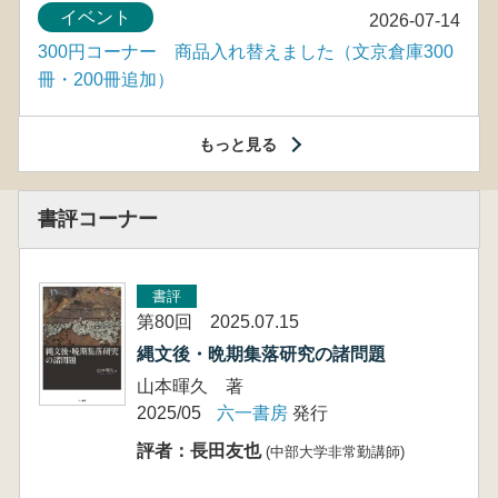
イベント
2026-07-14
300円コーナー 商品入れ替えました（文京倉庫300
冊・200冊追加）
もっと見る
書評コーナー
書評
第80回 2025.07.15
縄文後・晩期集落研究の諸問題
山本暉久 著
2025/05
六一書房
発行
評者：長田友也
(中部大学非常勤講師)