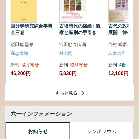
国分寺研究綜合事典
古墳時代の繊維 : 観
古代の政事と
全三巻
察と識別の手引き
展開 律令・
対外関係
須田勉 監修
沢田むつ代 著
吉村 武彦 編集
高志書院
雄山閣
八木書店
新刊
取り寄せ
新刊
取り寄せ
新刊
4冊
46,200円
5,830円
12,100円
もっと見る
六一インフォメーション
お知らせ
シンポジウム