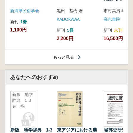
新潟県民俗学会
黒田 基樹 著
KADOKAWA
高志書院
新刊
1冊
1,100円
新刊
5冊
新刊
未刊
2,200円
16,500円
もっと見る
あなたへのおすすめ
新版 地学
辞典 1-3
巻 揃
新版 地学辞典 1-3
東アジアにおける農
城郭史研究 3