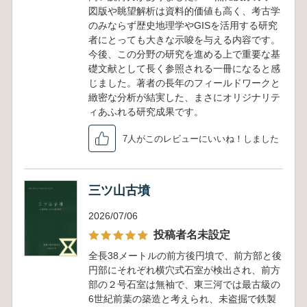
図版や眺望解析は資料的価値も高く、考古学
のみならず歴史地理学やGISを活用する研究
者にとっても大きな示唆を与える内容です。
今後、この分野の研究を進める上で重要な基
礎文献として長く参照される一冊になると感
じました。著者の長年のフィールドワークと
緻密な分析が結実した、まさにオリジナリテ
ィあふれる研究成果です。
7人がこのレビューにいいね！しました
三ツ山古墳
2026/07/06
投稿者名未設定
全長38メートルの前方後円墳で、前方部と後
円部にそれぞれ横穴式石室が検出され、前方
部の２号石室は無袖で、東三河では最古級の
6世紀前葉の築造と考えられ、未盗掘で鉄製