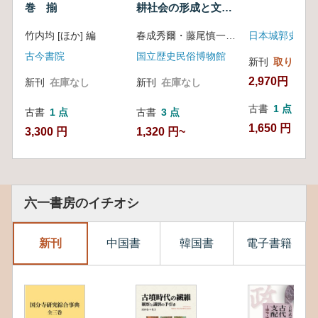
巻 揃
耕社会の形成と文明
への道
竹内均 [ほか] 編
春成秀爾・藤尾慎一郎 編
古今書院
国立歴史民俗博物館
新刊
取り寄せ
2,970円
新刊
在庫なし
新刊
在庫なし
古書
1 点
古書
1 点
古書
3 点
1,650 円
3,300 円
1,320 円~
六一書房のイチオシ
新刊
中国書
韓国書
電子書籍