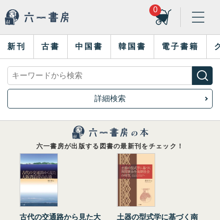
0
新刊
古書
中国書
韓国書
電子書籍
詳細検索
六一書房が出版する図書の最新刊をチェック！
古代の交通路から見た大
土器の型式学に基づく南