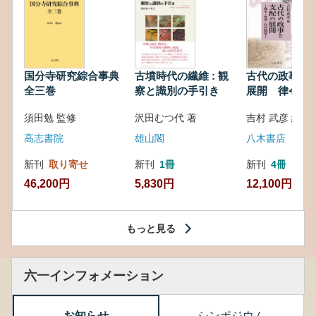
国分寺研究綜合事典
古墳時代の繊維 : 観
古代の政事と
全三巻
察と識別の手引き
展開 律令・
対外関係
須田勉 監修
沢田むつ代 著
吉村 武彦 編集
高志書院
雄山閣
八木書店
新刊
取り寄せ
新刊
1冊
新刊
4冊
46,200円
5,830円
12,100円
もっと見る
六一インフォメーション
お知らせ
シンポジウム