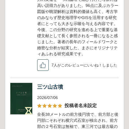
高い説得力がありました。96点に及ぶカラー
図版や眺望解析は資料的価値も高く、考古学
のみならず歴史地理学やGISを活用する研究
者にとっても大きな示唆を与える内容です。
今後、この分野の研究を進める上で重要な基
礎文献として長く参照される一冊になると感
じました。著者の長年のフィールドワークと
緻密な分析が結実した、まさにオリジナリテ
ィあふれる研究成果です。
7人がこのレビューにいいね！しました
三ツ山古墳
2026/07/06
投稿者名未設定
全長38メートルの前方後円墳で、前方部と後
円部にそれぞれ横穴式石室が検出され、前方
部の２号石室は無袖で、東三河では最古級の