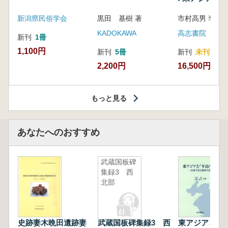
新潟県民俗学会
黒田 基樹 著
KADOKAWA
高志書院
新刊
1冊
1,100円
新刊
5冊
新刊
未刊
2,200円
16,500円
もっと見る
あなたへのおすすめ
武蔵国板碑
集録3 西
北部
史跡妻木晩田遺跡妻
武蔵国板碑集録3 西
東アジアと『