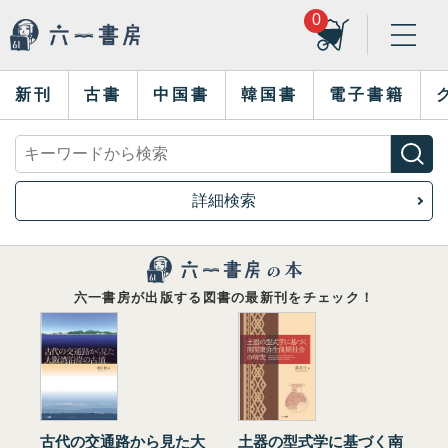
0
新刊
古書
中国書
韓国書
電子書籍
詳細検索
六一書房が出版する図書の最新刊をチェック！
古代の交通路から見た大
土器の型式学に基づく南