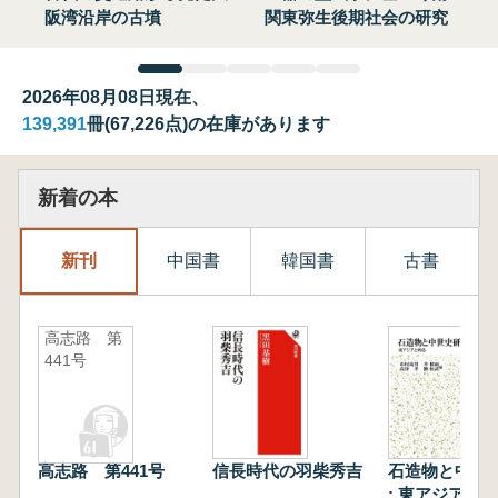
阪湾沿岸の古墳
関東弥生後期社会の研究
2026年08月08日現在、
139,391
冊(67,226点)の在庫があります
新着の本
新刊
中国書
韓国書
古書
高志路 第
441号
高志路 第441号
信長時代の羽柴秀吉
石造物と中世
: 東アジアと