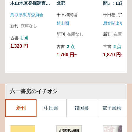
木山地区発掘調査報
北部
間』 : 山東半
告書 第8・11・13
東半島
鳥取県教育委員会
千々和実編
千田稔, 宇野隆
次調査
雄山閣
思文閣出版
新刊
在庫なし
新刊
在庫なし
新刊
在庫なし
古書
1 点
1,320 円
古書
2 点
古書
2 点
1,760 円~
1,870 円~
六一書房のイチオシ
新刊
中国書
韓国書
電子書籍