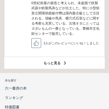
6世紀前葉の築造と考えられ、未盗掘で鉄製
武器や鉄製馬具などが出土した。特に小型矩
形立聞環状鏡板付轡は国内最古級として注目
される。埴輪や馬具、横穴式石室などに関す
る考察も充実している。古墳オタにとっては
ヨダレもんの一冊となっている。豊橋市文化
財センターで販売している。
2人がこのレビューにいいね！しました
もっと見る
本を探す
六一書房の本
ランキング
特価図書