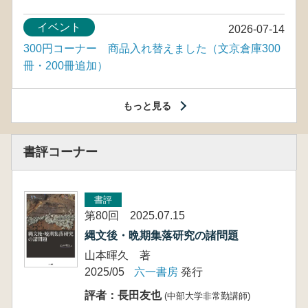
イベント
2026-07-14
300円コーナー 商品入れ替えました（文京倉庫300
冊・200冊追加）
もっと見る
書評コーナー
書評
第80回 2025.07.15
縄文後・晩期集落研究の諸問題
山本暉久 著
2025/05
六一書房
発行
評者：長田友也
(中部大学非常勤講師)