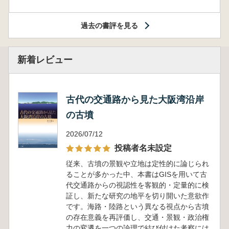
過去の書評を見る
新着レビュー
古代の交通路から見た大阪湾沿岸
の古墳
2026/07/12
投稿者名未設定
従来、古墳の景観や立地は定性的に論じられ
ることが多かった中、本書はGISを用いて古
代交通路からの視認性を客観的・定量的に検
証し、新たな研究の地平を切り開いた意欲作
です。海路・陸路という異なる視点から古墳
の存在意義を再評価し、交通・景観・政治権
力の変遷を一つの論理で結び付けた考察には