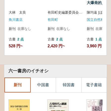
大爆発的見証
大林 太良
有田町史編纂委員会 編
陳均遠 [ほか] 
角川書店
有田町
国立自然科学博
新刊
在庫なし
新刊
在庫なし
新刊
在庫なし
古書
2 点
古書
2 点
古書
1 点
528 円~
2,420 円~
3,960 円
六一書房のイチオシ
新刊
中国書
韓国書
電子書籍