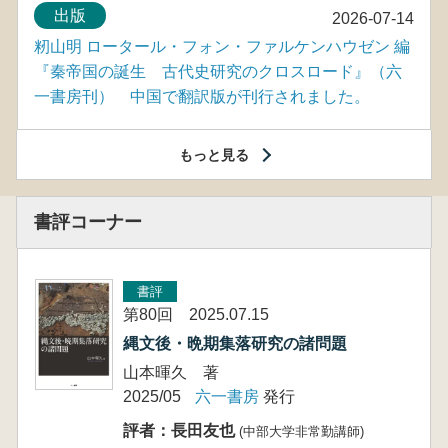
出版
2026-07-14
籾山明 ロータール・フォン・ファルケンハウゼン 編
『秦帝国の誕生 古代史研究のクロスロード』（六
一書房刊） 中国で翻訳版が刊行されました。
もっと見る
書評コーナー
書評
第80回 2025.07.15
縄文後・晩期集落研究の諸問題
山本暉久 著
2025/05
六一書房
発行
評者：長田友也
(中部大学非常勤講師)