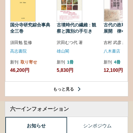
国分寺研究綜合事典
古墳時代の繊維 : 観
古代の政事と
全三巻
察と識別の手引き
展開 律令・
対外関係
須田勉 監修
沢田むつ代 著
吉村 武彦 編集
高志書院
雄山閣
八木書店
新刊
取り寄せ
新刊
1冊
新刊
4冊
46,200円
5,830円
12,100円
もっと見る
六一インフォメーション
お知らせ
シンポジウム