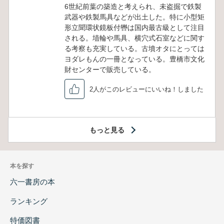
6世紀前葉の築造と考えられ、未盗掘で鉄製
武器や鉄製馬具などが出土した。特に小型矩
形立聞環状鏡板付轡は国内最古級として注目
される。埴輪や馬具、横穴式石室などに関す
る考察も充実している。古墳オタにとっては
ヨダレもんの一冊となっている。豊橋市文化
財センターで販売している。
2人がこのレビューにいいね！しました
もっと見る
本を探す
六一書房の本
ランキング
特価図書