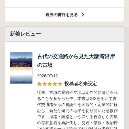
過去の書評を見る
新着レビュー
古代の交通路から見た大阪湾沿岸
の古墳
2026/07/12
投稿者名未設定
従来、古墳の景観や立地は定性的に論じられ
ることが多かった中、本書はGISを用いて古
代交通路からの視認性を客観的・定量的に検
証し、新たな研究の地平を切り開いた意欲作
です。海路・陸路という異なる視点から古墳
の存在意義を再評価し、交通・景観・政治権
力の変遷を一つの論理で結び付けた考察には