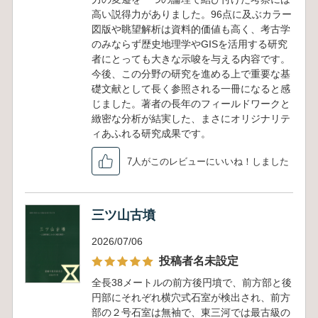
高い説得力がありました。96点に及ぶカラー
図版や眺望解析は資料的価値も高く、考古学
のみならず歴史地理学やGISを活用する研究
者にとっても大きな示唆を与える内容です。
今後、この分野の研究を進める上で重要な基
礎文献として長く参照される一冊になると感
じました。著者の長年のフィールドワークと
緻密な分析が結実した、まさにオリジナリテ
ィあふれる研究成果です。
7人がこのレビューにいいね！しました
三ツ山古墳
2026/07/06
投稿者名未設定
全長38メートルの前方後円墳で、前方部と後
円部にそれぞれ横穴式石室が検出され、前方
部の２号石室は無袖で、東三河では最古級の