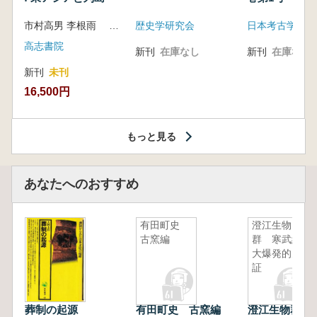
市村高男 李根雨 高津孝 劉恒武 編
歴史学研究会
日本考古学会
高志書院
新刊
在庫なし
新刊
在庫なし
新刊
未刊
16,500円
もっと見る
あなたへのおすすめ
有田町史
澄江生物
古窯編
群 寒武紀
大爆発的見
証
葬制の起源
有田町史 古窯編
澄江生物群 