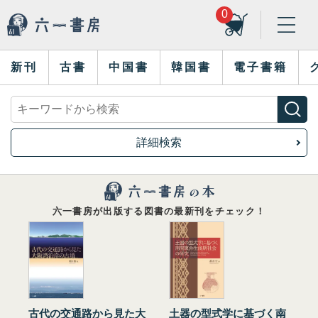
0
新刊
古書
中国書
韓国書
電子書籍
詳細検索
六一書房が出版する図書の最新刊をチェック！
古代の交通路から見た大
土器の型式学に基づく南