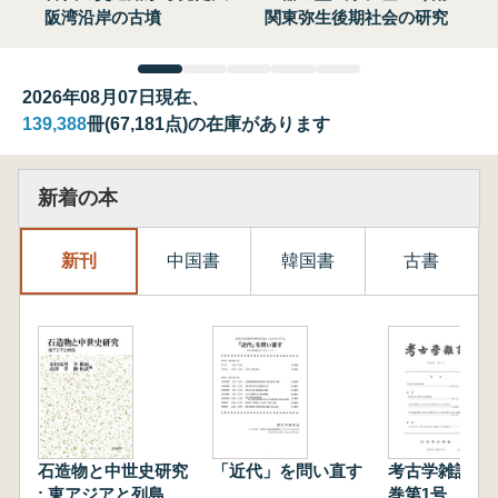
阪湾沿岸の古墳
関東弥生後期社会の研究
2026年08月07日現在、
139,388
冊(67,181点)の在庫があります
新着の本
新刊
中国書
韓国書
古書
石造物と中世史研究
「近代」を問い直す
考古学雑誌 第
: 東アジアと列島
巻第1号