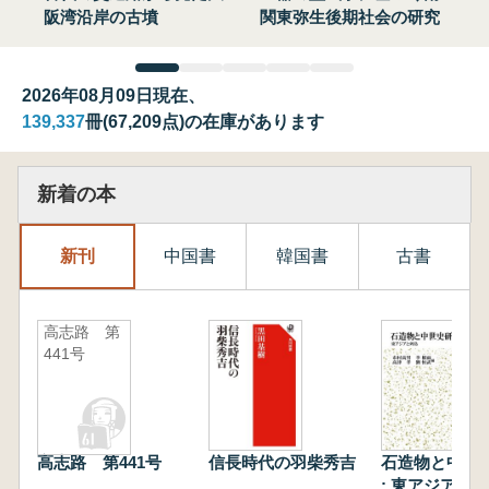
阪湾沿岸の古墳
関東弥生後期社会の研究
2026年08月09日現在、
139,337
冊(67,209点)の在庫があります
新着の本
新刊
中国書
韓国書
古書
高志路 第
441号
高志路 第441号
信長時代の羽柴秀吉
石造物と中世
: 東アジアと