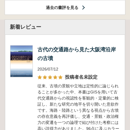
過去の書評を見る
新着レビュー
古代の交通路から見た大阪湾沿岸
の古墳
2026/07/12
投稿者名未設定
従来、古墳の景観や立地は定性的に論じられ
ることが多かった中、本書はGISを用いて古
代交通路からの視認性を客観的・定量的に検
証し、新たな研究の地平を切り開いた意欲作
です。海路・陸路という異なる視点から古墳
の存在意義を再評価し、交通・景観・政治権
力の変遷を一つの論理で結び付けた考察には
高い説得力がありました。96点に及ぶカラー