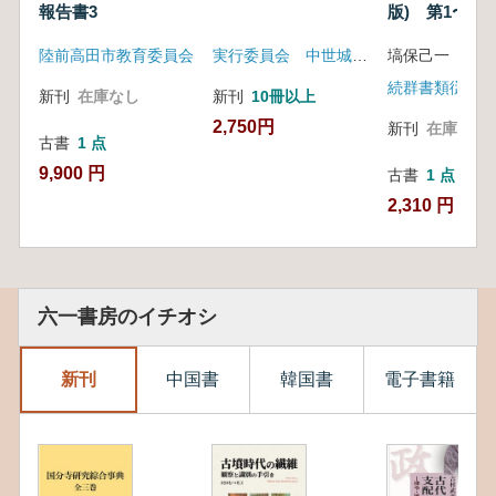
報告書3
版) 第1〜第7
冊セット
陸前高田市教育委員会
実行委員会 中世城郭研究会
続群書類従完成
新刊
在庫なし
新刊
10冊以上
2,750円
新刊
在庫なし
古書
1 点
9,900 円
古書
1 点
2,310 円
六一書房のイチオシ
新刊
中国書
韓国書
電子書籍