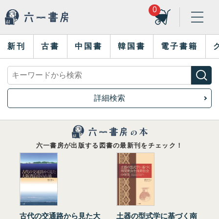
0
新刊
古書
中国書
韓国書
電子書籍
詳細検索
六一書房が出版する図書の最新刊をチェック！
古代の交通路から見た大
土器の型式学に基づく南