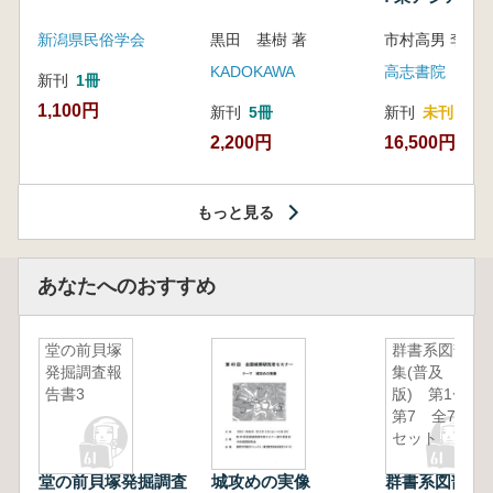
新潟県民俗学会
黒田 基樹 著
KADOKAWA
高志書院
新刊
1冊
1,100円
新刊
5冊
新刊
未刊
2,200円
16,500円
もっと見る
あなたへのおすすめ
堂の前貝塚
群書系図部
発掘調査報
集(普及
告書3
版) 第1〜
第7 全7冊
セット
堂の前貝塚発掘調査
城攻めの実像
群書系図部集(