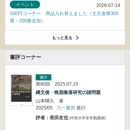
イベント
2026-07-14
300円コーナー 商品入れ替えました（文京倉庫300
冊・200冊追加）
もっと見る
書評コーナー
書評
第80回 2025.07.15
縄文後・晩期集落研究の諸問題
山本暉久 著
2025/05
六一書房
発行
評者：長田友也
(中部大学非常勤講師)