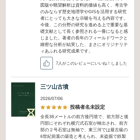
図版や眺望解析は資料的価値も高く、考古学
のみならず歴史地理学やGISを活用する研究
者にとっても大きな示唆を与える内容です。
今後、この分野の研究を進める上で重要な基
礎文献として長く参照される一冊になると感
じました。著者の長年のフィールドワークと
緻密な分析が結実した、まさにオリジナリテ
ィあふれる研究成果です。
7人がこのレビューにいいね！しました
三ツ山古墳
2026/07/06
投稿者名未設定
全長38メートルの前方後円墳で、前方部と後
円部にそれぞれ横穴式石室が検出され、前方
部の２号石室は無袖で、東三河では最古級の
6世紀前葉の築造と考えられ、未盗掘で鉄製