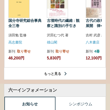
国分寺研究綜合事典
古墳時代の繊維 : 観
古代の政事と
全三巻
察と識別の手引き
展開 律令・
対外関係
須田勉 監修
沢田むつ代 著
吉村 武彦 編集
高志書院
雄山閣
八木書店
新刊
取り寄せ
新刊
取り寄せ
新刊
4冊
46,200円
5,830円
12,100円
もっと見る
六一インフォメーション
お知らせ
シンポジウム