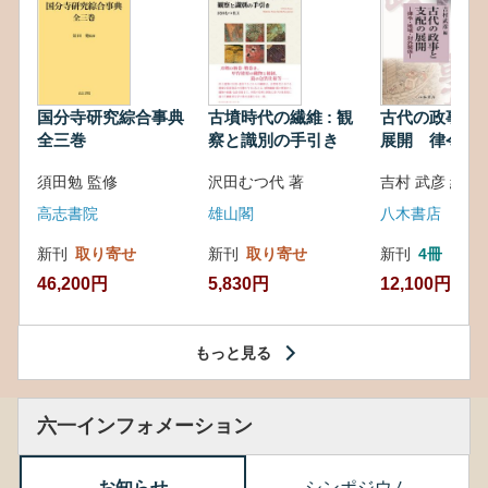
国分寺研究綜合事典
古墳時代の繊維 : 観
古代の政事と
全三巻
察と識別の手引き
展開 律令・
対外関係
須田勉 監修
沢田むつ代 著
吉村 武彦 編集
高志書院
雄山閣
八木書店
新刊
取り寄せ
新刊
取り寄せ
新刊
4冊
46,200円
5,830円
12,100円
もっと見る
六一インフォメーション
お知らせ
シンポジウム