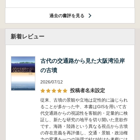
過去の書評を見る
新着レビュー
古代の交通路から見た大阪湾沿岸
の古墳
2026/07/12
投稿者名未設定
従来、古墳の景観や立地は定性的に論じられ
ることが多かった中、本書はGISを用いて古
代交通路からの視認性を客観的・定量的に検
証し、新たな研究の地平を切り開いた意欲作
です。海路・陸路という異なる視点から古墳
の存在意義を再評価し、交通・景観・政治権
力の変遷を一つの論理で結び付けた考察には