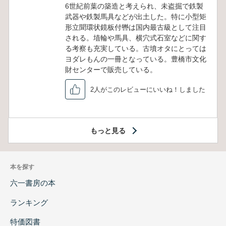
6世紀前葉の築造と考えられ、未盗掘で鉄製
武器や鉄製馬具などが出土した。特に小型矩
形立聞環状鏡板付轡は国内最古級として注目
される。埴輪や馬具、横穴式石室などに関す
る考察も充実している。古墳オタにとっては
ヨダレもんの一冊となっている。豊橋市文化
財センターで販売している。
2人がこのレビューにいいね！しました
もっと見る
本を探す
六一書房の本
ランキング
特価図書