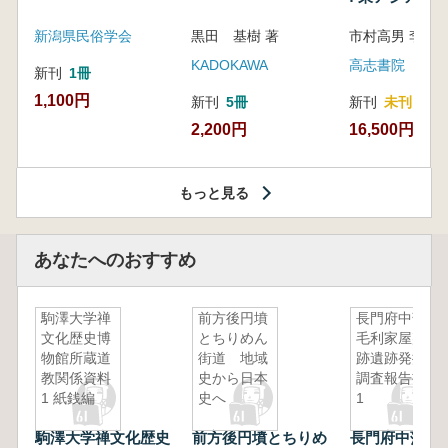
新潟県民俗学会
黒田 基樹 著
KADOKAWA
高志書院
新刊
1冊
1,100円
新刊
5冊
新刊
未刊
2,200円
16,500円
もっと見る
あなたへのおすすめ
駒澤大学禅
前方後円墳
長門府中藩
文化歴史博
とちりめん
毛利家屋敷
物館所蔵道
街道 地域
跡遺跡発掘
教関係資料
史から日本
調査報告書
1 紙銭編
史へ
1
駒澤大学禅文化歴史
前方後円墳とちりめ
長門府中藩毛