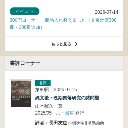
イベント
2026-07-14
300円コーナー 商品入れ替えました（文京倉庫300
冊・200冊追加）
もっと見る
書評コーナー
書評
第80回 2025.07.15
縄文後・晩期集落研究の諸問題
山本暉久 著
2025/05
六一書房
発行
評者：長田友也
(中部大学非常勤講師)