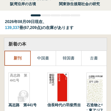
阪湾沿岸の古墳
関東弥生後期社会の研究
2026年08月09日現在、
139,337
冊(67,209点)の在庫があります
新着の本
新刊
中国書
韓国書
古書
高志路 第
441号
高志路 第441号
信長時代の羽柴秀吉
石造物と中世
: 東アジアと