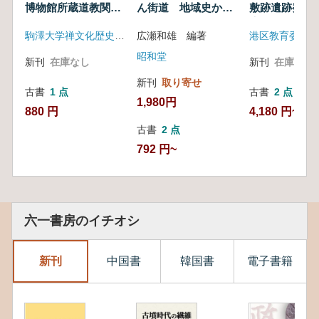
博物館所蔵道教関係
ん街道 地域史から
敷跡遺跡発掘
資料1 紙銭編
日本史へ
告書1
駒澤大学禅文化歴史博物館
広瀬和雄 編著
港区教育委員会
昭和堂
新刊
在庫なし
新刊
在庫なし
新刊
取り寄せ
古書
1 点
古書
2 点
1,980円
880 円
4,180 円~
古書
2 点
792 円~
六一書房のイチオシ
新刊
中国書
韓国書
電子書籍