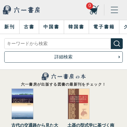
0
新刊
古書
中国書
韓国書
電子書籍
詳細検索
六一書房が出版する図書の最新刊をチェック！
古代の交通路から見た大
土器の型式学に基づく南