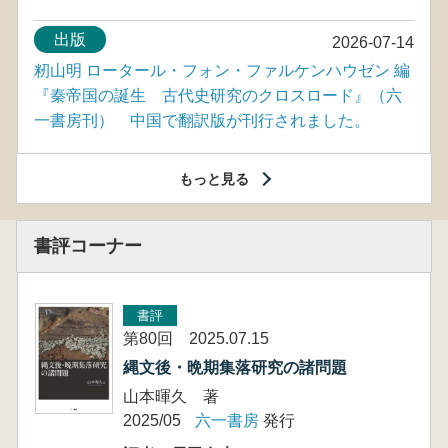
出版
2026-07-14
籾山明 ロータール・フォン・ファルケンハウゼン 編
『秦帝国の誕生 古代史研究のクロスロード』（六
一書房刊） 中国で翻訳版が刊行されました。
もっと見る
書評コーナー
書評
第80回 2025.07.15
縄文後・晩期集落研究の諸問題
山本暉久 著
2025/05
六一書房
発行