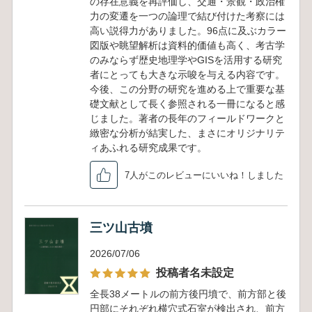
の存在意義を再評価し、交通・景観・政治権
力の変遷を一つの論理で結び付けた考察には
高い説得力がありました。96点に及ぶカラー
図版や眺望解析は資料的価値も高く、考古学
のみならず歴史地理学やGISを活用する研究
者にとっても大きな示唆を与える内容です。
今後、この分野の研究を進める上で重要な基
礎文献として長く参照される一冊になると感
じました。著者の長年のフィールドワークと
緻密な分析が結実した、まさにオリジナリテ
ィあふれる研究成果です。
7人がこのレビューにいいね！しました
三ツ山古墳
2026/07/06
投稿者名未設定
全長38メートルの前方後円墳で、前方部と後
円部にそれぞれ横穴式石室が検出され、前方