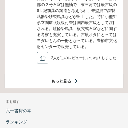
部の２号石室は無袖で、東三河では最古級の
6世紀前葉の築造と考えられ、未盗掘で鉄製
武器や鉄製馬具などが出土した。特に小型矩
形立聞環状鏡板付轡は国内最古級として注目
される。埴輪や馬具、横穴式石室などに関す
る考察も充実している。古墳オタにとっては
ヨダレもんの一冊となっている。豊橋市文化
財センターで販売している。
2人がこのレビューにいいね！しました
もっと見る
本を探す
六一書房の本
ランキング