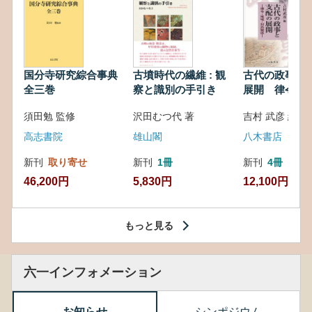
国分寺研究綜合事典
古墳時代の繊維 : 観
古代の政事と
全三巻
察と識別の手引き
展開 律令・
対外関係
須田勉 監修
沢田むつ代 著
吉村 武彦 編集
高志書院
雄山閣
八木書店
新刊
取り寄せ
新刊
1冊
新刊
4冊
46,200円
5,830円
12,100円
もっと見る
六一インフォメーション
お知らせ
シンポジウム