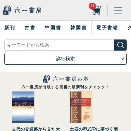
0
新刊
古書
中国書
韓国書
電子書籍
詳細検索
六一書房が出版する図書の最新刊をチェック！
古代の交通路から見た大
土器の型式学に基づく南