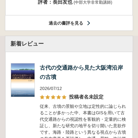
評者：長田友也
(中部大学非常勤講師)
過去の書評を見る
新着レビュー
古代の交通路から見た大阪湾沿岸
の古墳
2026/07/12
投稿者名未設定
従来、古墳の景観や立地は定性的に論じられ
ることが多かった中、本書はGISを用いて古
代交通路からの視認性を客観的・定量的に検
証し、新たな研究の地平を切り開いた意欲作
です。海路・陸路という異なる視点から古墳