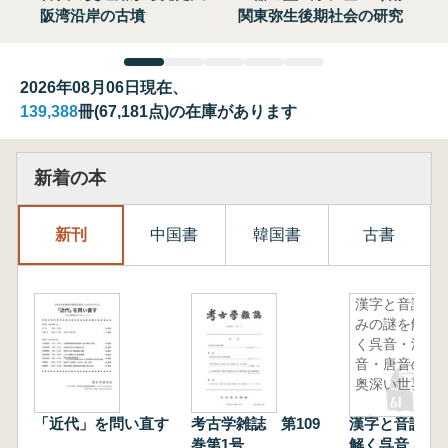
阪湾沿岸の古墳
関東弥生後期社会の研究
2026年08月06日現在、
139,388
冊(67,181点)の在庫があります
新着の本
新刊
中国書
韓国書
古書
漢字と音読
みの謎を解
く呉音・漢
音・唐音の
奥深い世界
「近代」を問い直す
考古学雑誌 第109
漢字と音読み
巻第1号
解く呉音・漢