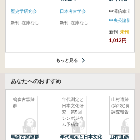
音の奥深い世
歴史学研究会
日本考古学会
中澤信幸 著
中央公論新社
新刊
在庫なし
新刊
在庫なし
新刊
未刊
1,012円
もっと見る
あなたへのおすすめ
鴫森古窯跡
年代測定と
山村遺跡
群
日本文化研
(第2次)発掘
究 第5回
調査報告
シンポジウ
ム予稿集
鴫森古窯跡群
年代測定と日本文化
山村遺跡(第2