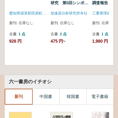
研究 第5回シンポジ
調査報告
ウム予稿集
愛知県渥美郡田原町教育委員会
加速器分析研究所本社
新刊
在庫なし
新刊
在庫なし
新刊
在庫なし
古書
1 点
古書
2 点
古書
1 点
926 円
475 円~
1,980 円
六一書房のイチオシ
新刊
中国書
韓国書
電子書籍