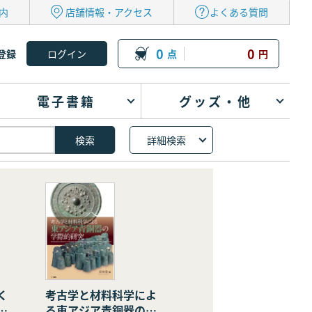
内
店舗情報・アクセス
よくある質問
0
0
登録
点
円
電子書籍
グッズ・他
詳細検索
く
考古学と材料科学によ
の
る東アジア青銅器の学