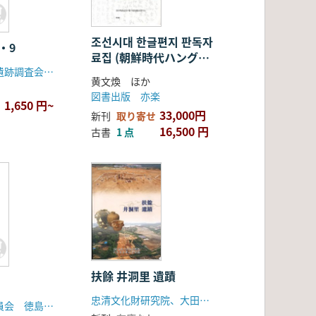
조선시대 한글편지 판독자
・9
료집 (朝鮮時代ハングル
東京都国立市遺跡調査会・東京都国立市教育委員会
手紙判読資料集) 全3巻
黄文煥 ほか
図書出版 亦楽
1,650 円~
33,000円
新刊
取り寄せ
16,500 円
古書
1 点
扶餘 井洞里 遺蹟
忠清文化財研究院、大田地方国土管理庁
徳島県教育委員会 徳島県埋蔵文化財センター