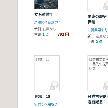
立石遺跡4
栗東の歴史
世編
葛飾区遺跡調査会
新刊
在庫なし
滋賀県栗東町
792 円
古書
1 点
新刊
在庫な
古書
2 点
貝塚 18
日鮮古史彰考
三品先生還
記念
貝塚 18
日鮮古史彰考
還暦記念
物質文化研究会