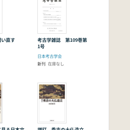
問い直す
考古学雑誌 第109巻第
1号
日本考古学会
新刊
在庫なし
て見る日本文
増訂 秀吉の大仏造立