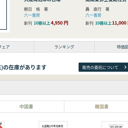
研究
朝日 格 著
轟 直行 著
六一書房
六一書房
4,950 円
11,000
新刊
10冊以上
新刊
10冊以上
フェア
ランキング
特価
38点)の在庫があります
販売の委託について
中国書
韓国書