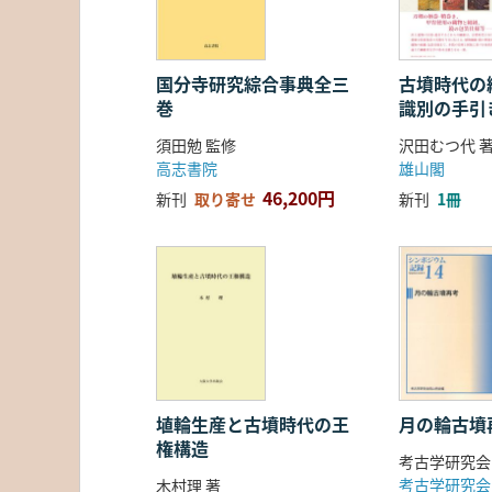
国分寺研究綜合事典全三
古墳時代の繊
巻
識別の手引
須田勉 監修
沢田むつ代 
高志書院
雄山閣
46,200円
新刊
取り寄せ
新刊
1冊
埴輪生産と古墳時代の王
月の輪古墳
権構造
考古学研究会
考古学研究会
木村理 著