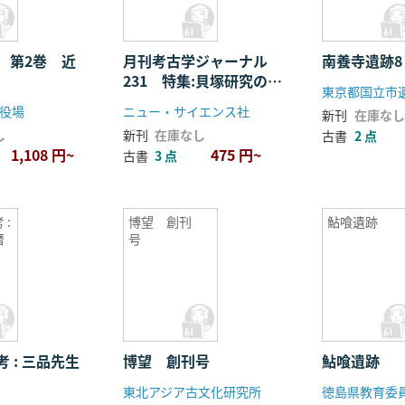
 第2巻 近
月刊考古学ジャーナル
南養寺遺跡8
231 特集:貝塚研究の新
展開
役場
ニュー・サイエンス社
新刊
在庫なし
し
新刊
在庫なし
古書
2 点
1,108 円~
475 円~
古書
3 点
 :
博望 創刊
鮎喰遺跡
暦
号
 : 三品先生
博望 創刊号
鮎喰遺跡
東北アジア古文化研究所