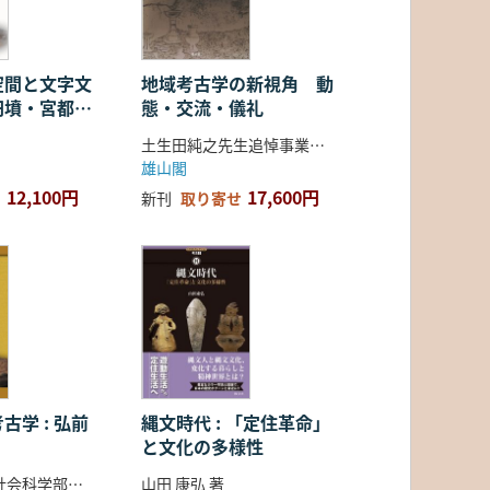
空間と文字文
地域考古学の新視角 動
円墳・宮都・
態・交流・儀礼
土生田純之先生追悼事業会 編
雄山閣
12,100円
17,600円
新刊
取り寄せ
古学 : 弘前
縄文時代 : 「定住革命」
と文化の多様性
弘前大学人文社会科学部北日本考古学研究センター 編
山田 康弘 著