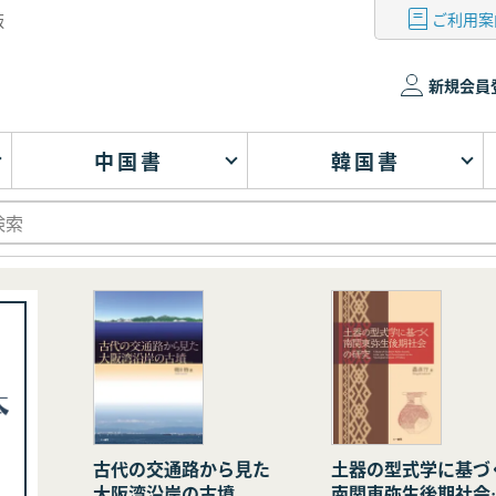
ご利用案
版
新規会員
中国書
韓国書
古代の交通路から見た
土器の型式学に基づ
大阪湾沿岸の古墳
南関東弥生後期社会