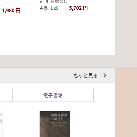
新刊
在庫なし
5,702 円
古書
1 点
1,980 円
もっと見る
電子書籍