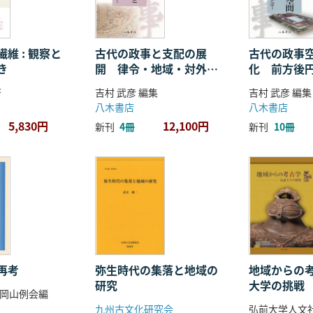
維 : 観察と
古代の政事と支配の展
古代の政事
き
開 律令・地域・対外関
化 前方後
係
ことば
著
吉村 武彦 編集
吉村 武彦 編集
八木書店
八木書店
5,830円
12,100円
新刊
4冊
新刊
10冊
再考
弥生時代の集落と地域の
地域からの考
研究
大学の挑戦
岡山例会編
九州古文化研究会