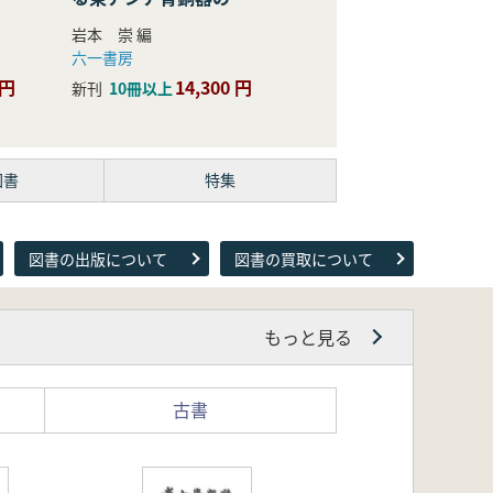
際的研究
岩本 崇 編
六一書房
 円
14,300 円
新刊
10冊以上
図書
特集
図書の出版について
図書の買取について
もっと見る
古書