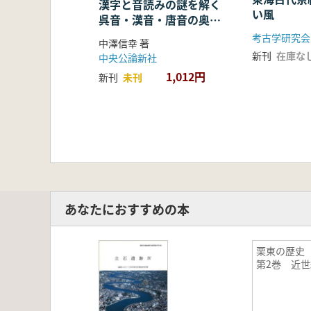
漢字と音読みの謎を解く
い風
呉音・漢音・唐音の奥深
い世界
考古学研究会
中澤信幸 著
新刊
在庫な
中央公論新社
1,012円
新刊
未刊
あなたにおすすめの本
栗東の歴
第2巻 近世