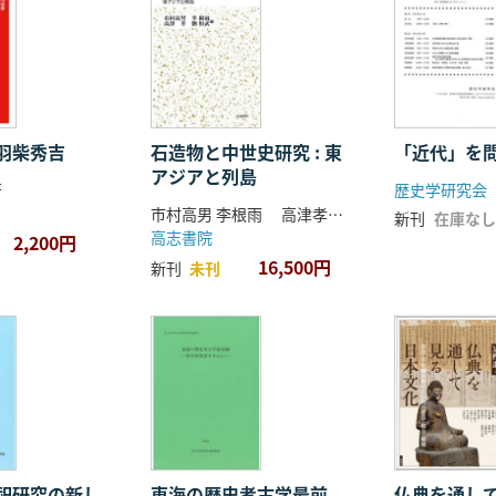
羽柴秀吉
石造物と中世史研究 : 東
「近代」を
アジアと列島
著
歴史学研究会
市村高男 李根雨 高津孝 劉恒武 編
新刊
在庫なし
高志書院
2,200円
16,500円
新刊
未刊
祀研究の新し
東海の歴史考古学最前
仏典を通し