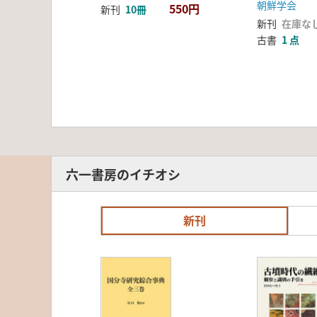
朝鮮学会
550円
新刊
10冊
新刊
在庫な
古書
1 点
六一書房のイチオシ
新刊