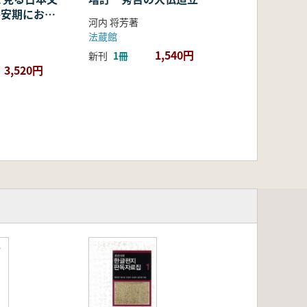
・平安期におけ
河内 将芳著
容・融合・展
法蔵館
1,540円
新刊
1冊
3,520円
・