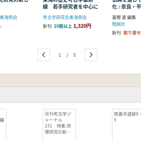
線 若手研究者を中心に
化 : 奈良
る仏教の受
東海例会
考古学研究会東海例会
冨樫 進 編集
開
勉誠社
1,320円
し
新刊
10冊以上
新刊
取り寄せ
1
/
5
史
月刊考古学ジ
南養寺遺跡8
編
ャーナル
9
231 特集:貝
塚研究の新展
開