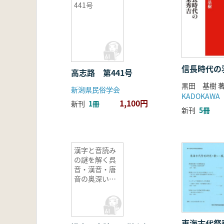
441号
信長時代の
高志路 第441号
黒田 基樹 
新潟県民俗学会
KADOKAWA
1,100円
新刊
1冊
新刊
5冊
漢字と音読み
の謎を解く呉
音・漢音・唐
音の奥深い世
界
東海古代祭