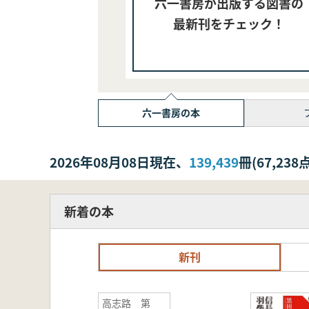
六一書房が出版する図書の
最新刊をチェック！
六一書房の本
2026年08月08日現在、
139,439
冊(67,2
新着の本
新刊
高志路 第