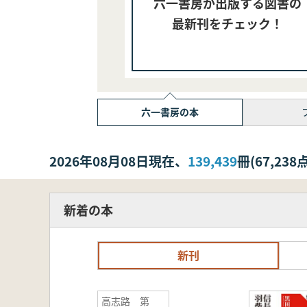
六一書房が出版する図書の
最新刊をチェック！
六一書房の本
2026年08月08日現在、
139,439
冊(67,2
新着の本
新刊
高志路 第