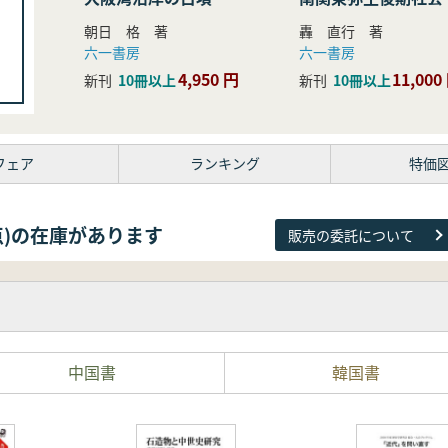
研究
朝日 格 著
轟 直行 著
六一書房
六一書房
4,950 円
11,000
新刊
10冊以上
新刊
10冊以上
フェア
ランキング
特価
38点)の在庫があります
販売の委託について
中国書
韓国書