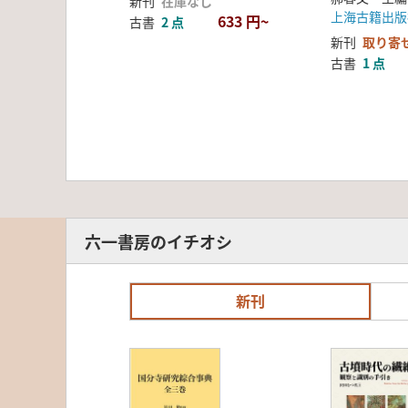
新刊
在庫なし
上海古籍出版
633 円~
古書
2 点
新刊
取り寄
古書
1 点
六一書房のイチオシ
新刊