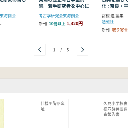
線 若手研究者を中心に
化 : 奈良
る仏教の受
東海例会
考古学研究会東海例会
冨樫 進 編集
開
勉誠社
1,320円
し
新刊
10冊以上
新刊
取り寄せ
1
/
5
佳橋里陶器窯
久見小学校裏
址
横穴群発掘調
査報告書