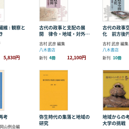
維 : 観察と
古代の政事と支配の展
古代の政事
き
開 律令・地域・対外関
化 前方後
係
ことば
著
吉村 武彦 編集
吉村 武彦 編集
八木書店
八木書店
5,830円
12,100円
新刊
4冊
新刊
10冊
再考
弥生時代の集落と地域の
地域からの考
研究
大学の挑戦
岡山例会編