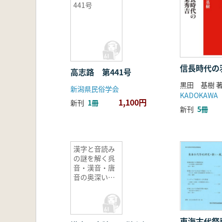
441号
信長時代の
高志路 第441号
黒田 基樹 
新潟県民俗学会
KADOKAWA
1,100円
新刊
1冊
新刊
5冊
漢字と音読み
の謎を解く呉
音・漢音・唐
音の奥深い世
界
東海古代祭