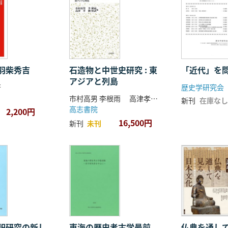
羽柴秀吉
石造物と中世史研究 : 東
「近代」を
アジアと列島
著
歴史学研究会
市村高男 李根雨 高津孝 劉恒武 編
新刊
在庫なし
高志書院
2,200円
16,500円
新刊
未刊
祀研究の新し
東海の歴史考古学最前
仏典を通し