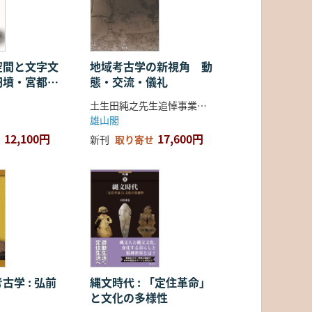
空間と文字文
地域考古学の新視角 動
円墳・宮都・
態・交流・儀礼
土生田純之先生追悼事業会 編
雄山閣
12,100円
17,600円
新刊
取り寄せ
古学 : 弘前
縄文時代 : 「定住革命」
と文化の多様性