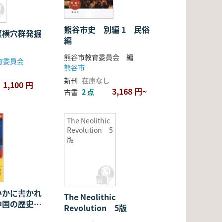
熊谷市史 別編 1 民俗
裏横穴群発掘
編
熊谷市教育委員会 編
育委員会
熊谷市
新刊
在庫なし
1,100 円
3,168 円~
古書
2 点
The Neolithic
Revolution 5
版
いかに書かれ
The Neolithic
中国の歴史書
Revolution 5版