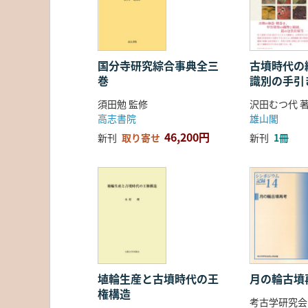
国分寺研究綜合事典全三
古墳時代の繊
巻
識別の手引
須田勉 監修
沢田むつ代 
高志書院
雄山閣
46,200円
新刊
取り寄せ
新刊
1冊
埴輪生産と古墳時代の王
月の輪古墳
権構造
考古学研究会