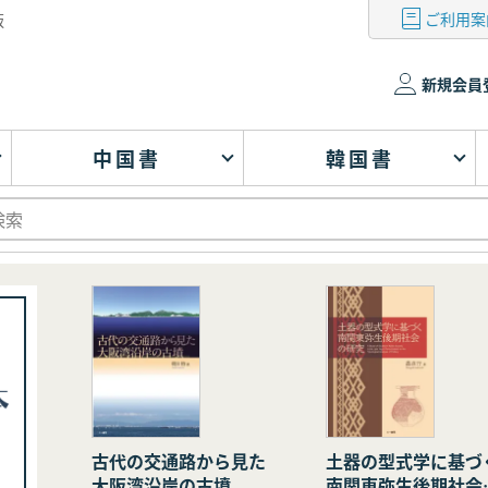
ご利用案
版
新規会員
中国書
韓国書
古代の交通路から見た
土器の型式学に基づ
大阪湾沿岸の古墳
南関東弥生後期社会