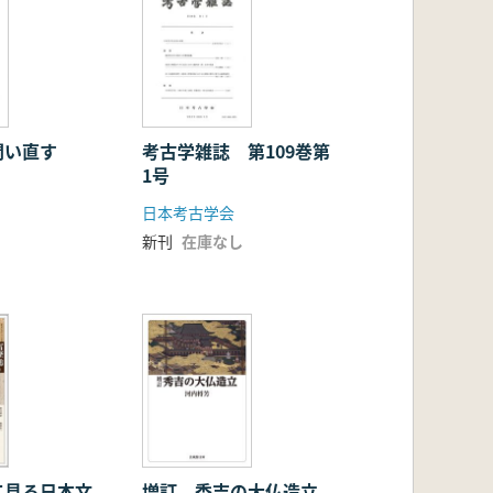
問い直す
考古学雑誌 第109巻第
1号
日本考古学会
新刊
在庫なし
て見る日本文
増訂 秀吉の大仏造立