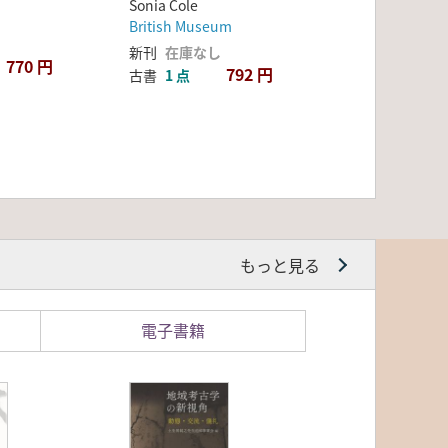
Sonia Cole
British Museum
新刊
在庫なし
770 円
792 円
古書
1 点
もっと見る
電子書籍