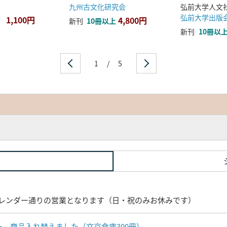
九州古文化研究会
弘前大学出版
1,100円
4,800円
新刊
10冊以上
新刊
10冊以
1
/
5
レンダー通りの営業となります（日・祝のみお休みです）
ナー 商品入れ替えました（文京倉庫300冊）