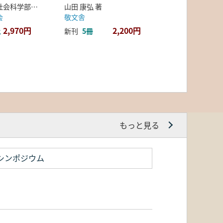
弘前大学人文社会科学部北日本考古学研究センター 編
山田 康弘 著
会
敬文舎
2,970円
2,200円
上
新刊
5冊
もっと見る
シンポジウム