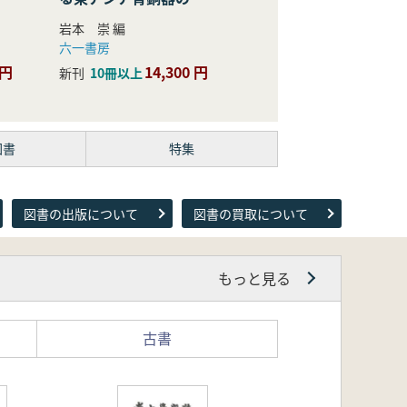
際的研究
岩本 崇 編
六一書房
 円
14,300 円
新刊
10冊以上
図書
特集
図書の出版について
図書の買取について
もっと見る
古書