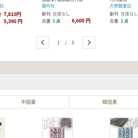
社
龍吟社
大修館書店
7,810円
新刊
在庫なし
新刊
在庫なし
せ
6,600 円
5,390 円
古書
1 点
古書
1 点
1
/
5
中国書
韓国書