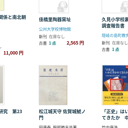
関係と南北朝
佳橋里陶器窯址
久見小学校
調査報告書
公州大学校博物館
隠岐の島町教
新刊
在庫なし
2,565 円
新刊
在庫なし
古書
1 点
し
古書
1 点
11,000 円
研究 第23
松江城天守 佐賀城鯱ノ
「正史」は
門
てきたか 
を読み解く
田邊泰, 服部勝吉共著
竹内康浩