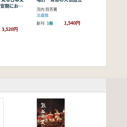
・平安期におけ
河内 将芳著
容・融合・展
法蔵館
1,540円
新刊
1冊
3,520円