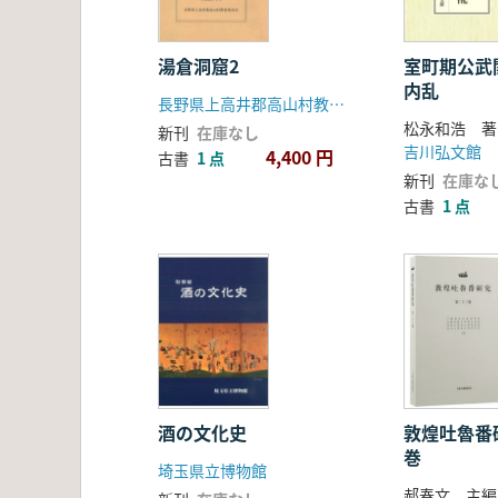
湯倉洞窟2
室町期公武
内乱
長野県上高井郡高山村教育委員会
松永和浩 著
新刊
在庫なし
吉川弘文館
4,400 円
古書
1 点
新刊
在庫な
古書
1 点
酒の文化史
敦煌吐魯番
巻
埼玉県立博物館
郝春文 主編