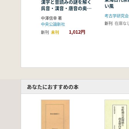
漢字と音読みの謎を解く
い風
呉音・漢音・唐音の奥深
い世界
考古学研究会
中澤信幸 著
新刊
在庫な
中央公論新社
1,012円
新刊
未刊
あなたにおすすめの本