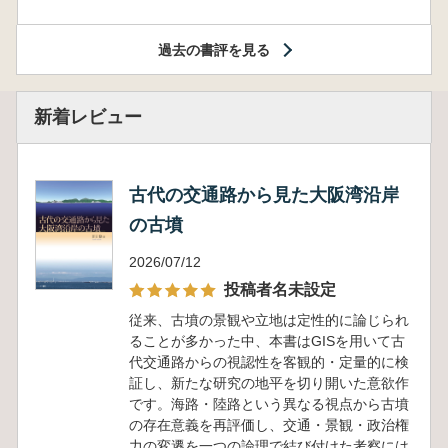
過去の書評を見る
新着レビュー
古代の交通路から見た大阪湾沿岸
の古墳
2026/07/12
投稿者名未設定
従来、古墳の景観や立地は定性的に論じられ
ることが多かった中、本書はGISを用いて古
代交通路からの視認性を客観的・定量的に検
証し、新たな研究の地平を切り開いた意欲作
です。海路・陸路という異なる視点から古墳
の存在意義を再評価し、交通・景観・政治権
力の変遷を一つの論理で結び付けた考察には