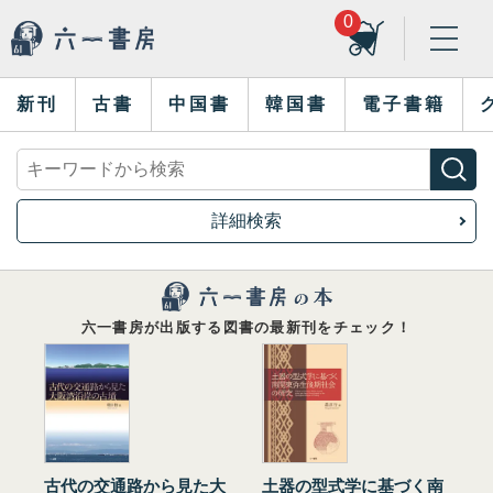
0
新刊
古書
中国書
韓国書
電子書籍
詳細検索
六一書房が出版する図書の最新刊をチェック！
古代の交通路から見た大
土器の型式学に基づく南