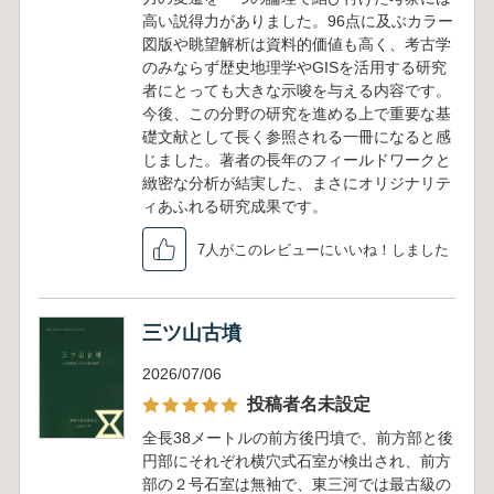
高い説得力がありました。96点に及ぶカラー
図版や眺望解析は資料的価値も高く、考古学
のみならず歴史地理学やGISを活用する研究
者にとっても大きな示唆を与える内容です。
今後、この分野の研究を進める上で重要な基
礎文献として長く参照される一冊になると感
じました。著者の長年のフィールドワークと
緻密な分析が結実した、まさにオリジナリテ
ィあふれる研究成果です。
7人がこのレビューにいいね！しました
三ツ山古墳
2026/07/06
投稿者名未設定
全長38メートルの前方後円墳で、前方部と後
円部にそれぞれ横穴式石室が検出され、前方
部の２号石室は無袖で、東三河では最古級の