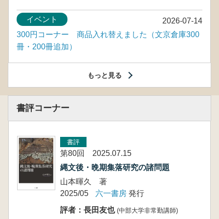
イベント
2026-07-14
300円コーナー 商品入れ替えました（文京倉庫300
冊・200冊追加）
もっと見る
書評コーナー
書評
第80回 2025.07.15
縄文後・晩期集落研究の諸問題
山本暉久 著
2025/05
六一書房
発行
評者：長田友也
(中部大学非常勤講師)