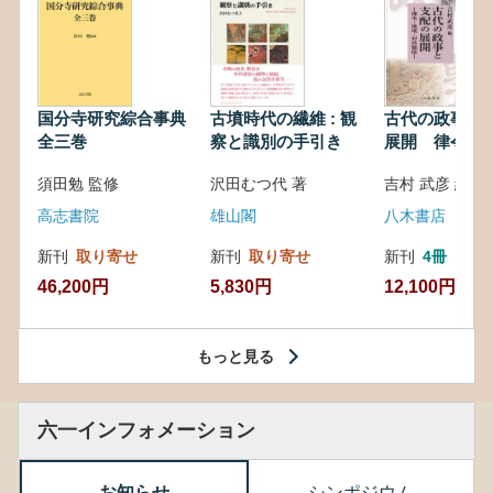
国分寺研究綜合事典
古墳時代の繊維 : 観
古代の政事と
全三巻
察と識別の手引き
展開 律令・
対外関係
須田勉 監修
沢田むつ代 著
吉村 武彦 編集
高志書院
雄山閣
八木書店
新刊
取り寄せ
新刊
取り寄せ
新刊
4冊
46,200円
5,830円
12,100円
もっと見る
六一インフォメーション
お知らせ
シンポジウム