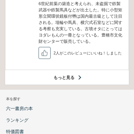
6世紀前葉の築造と考えられ、未盗掘で鉄製
武器や鉄製馬具などが出土した。特に小型矩
形立聞環状鏡板付轡は国内最古級として注目
される。埴輪や馬具、横穴式石室などに関す
る考察も充実している。古墳オタにとっては
ヨダレもんの一冊となっている。豊橋市文化
財センターで販売している。
2人がこのレビューにいいね！しました
もっと見る
本を探す
六一書房の本
ランキング
特価図書