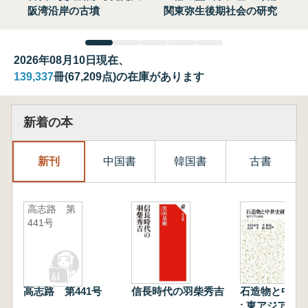
阪湾沿岸の古墳
関東弥生後期社会の研究
2026年08月10日現在、
139,337
冊(67,209点)の在庫があります
新着の本
新刊
中国書
韓国書
古書
高志路 第
441号
高志路 第441号
信長時代の羽柴秀吉
石造物と中世
: 東アジアと