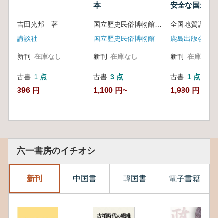
本
安全な国土の
メントのため
吉田光邦 著
国立歴史民俗博物館 編
講談社
国立歴史民俗博物館
鹿島出版会
新刊
在庫なし
新刊
在庫なし
新刊
在庫なし
古書
1 点
古書
3 点
古書
1 点
396 円
1,100 円~
1,980 円
六一書房のイチオシ
新刊
中国書
韓国書
電子書籍