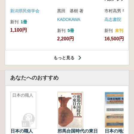
新潟県民俗学会
黒田 基樹 著
KADOKAWA
高志書院
新刊
1冊
1,100円
新刊
5冊
新刊
未刊
2,200円
16,500円
もっと見る
あなたへのおすすめ
日本の職人
日本の職人
邪馬台国時代の東日
日本の地形・地