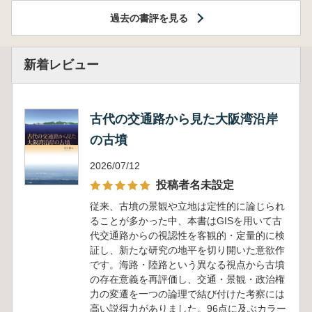
過去の書評を見る
新着レビュー
古代の交通路から見た大阪湾沿岸
の古墳
2026/07/12
投稿者名未設定
従来、古墳の景観や立地は定性的に論じられ
ることが多かった中、本書はGISを用いて古
代交通路からの視認性を客観的・定量的に検
証し、新たな研究の地平を切り開いた意欲作
です。海路・陸路という異なる視点から古墳
の存在意義を再評価し、交通・景観・政治権
力の変遷を一つの論理で結び付けた考察には
高い説得力がありました。96点に及ぶカラー