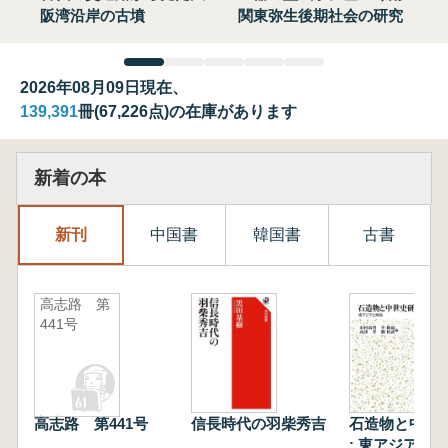
阪湾沿岸の古墳
関東弥生後期社会の研究
2026年08月09日現在、
139,391
冊(67,226点)の在庫があります
新着の本
新刊
中国書
韓国書
古書
高志路 第
441号
高志路 第441号
信長時代の羽柴秀吉
石造物と中世
: 東アジアと