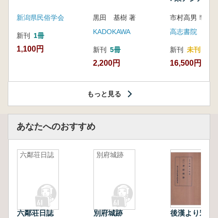
新潟県民俗学会
黒田 基樹 著
KADOKAWA
高志書院
新刊
1冊
1,100円
新刊
5冊
新刊
未刊
2,200円
16,500円
もっと見る
あなたへのおすすめ
六鄰荘日誌
別府城跡
六鄰荘日誌
別府城跡
後漢より宋斉