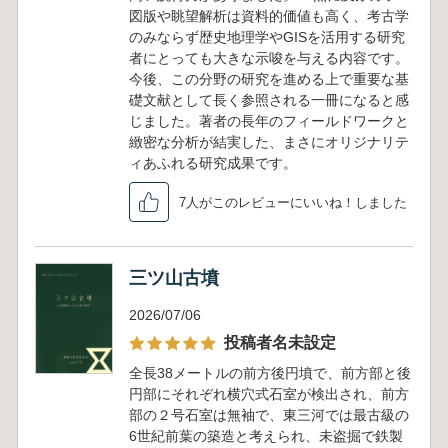
図版や眺望解析は資料的価値も高く、考古学
のみならず歴史地理学やGISを活用する研究
者にとっても大きな示唆を与える内容です。
今後、この分野の研究を進める上で重要な基
礎文献として長く参照される一冊になると感
じました。著者の長年のフィールドワークと
緻密な分析が結実した、まさにオリジナリテ
ィあふれる研究成果です。
7人がこのレビューにいいね！しました
三ツ山古墳
2026/07/06
投稿者名未設定
全長38メートルの前方後円墳で、前方部と後
円部にそれぞれ横穴式石室が検出され、前方
部の２号石室は無袖で、東三河では最古級の
6世紀前葉の築造と考えられ、未盗掘で鉄製