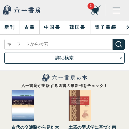
0
新刊
古書
中国書
韓国書
電子書籍
詳細検索
六一書房が出版する図書の最新刊をチェック！
古代の交通路から見た大
土器の型式学に基づく南