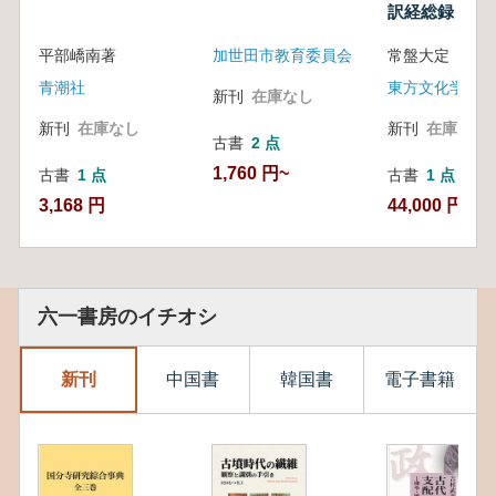
訳経総録
平部嶠南著
加世田市教育委員会
常盤大定 著
青潮社
新刊
在庫なし
新刊
在庫なし
新刊
在庫なし
古書
2 点
1,760 円~
古書
1 点
古書
1 点
3,168 円
44,000 円
六一書房のイチオシ
新刊
中国書
韓国書
電子書籍