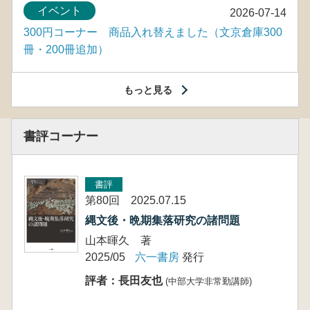
イベント
2026-07-14
300円コーナー 商品入れ替えました（文京倉庫300
冊・200冊追加）
もっと見る
書評コーナー
書評
第80回 2025.07.15
縄文後・晩期集落研究の諸問題
山本暉久 著
2025/05
六一書房
発行
評者：長田友也
(中部大学非常勤講師)