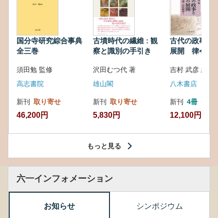
国分寺研究綜合事典
古墳時代の繊維 : 観
古代の政事と
全三巻
察と識別の手引き
展開 律令・
対外関係
須田勉 監修
沢田むつ代 著
吉村 武彦 編集
高志書院
雄山閣
八木書店
新刊
取り寄せ
新刊
取り寄せ
新刊
4冊
46,200円
5,830円
12,100円
もっと見る
六一インフォメーション
お知らせ
シンポジウム