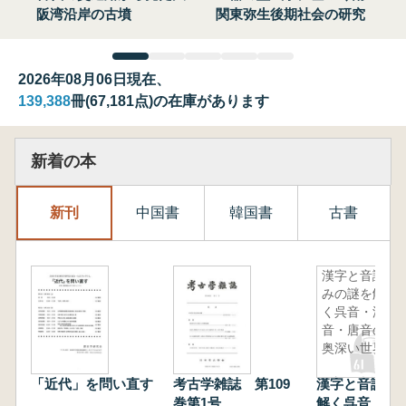
阪湾沿岸の古墳
関東弥生後期社会の研究
2026年08月06日現在、
139,388
冊(67,181点)の在庫があります
新着の本
新刊
中国書
韓国書
古書
漢字と音読
みの謎を解
く呉音・漢
音・唐音の
奥深い世界
「近代」を問い直す
考古学雑誌 第109
漢字と音読み
巻第1号
解く呉音・漢