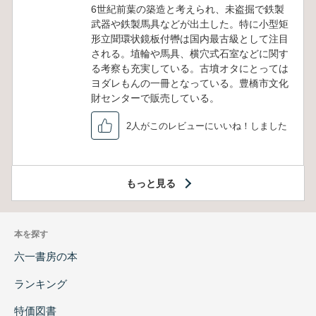
6世紀前葉の築造と考えられ、未盗掘で鉄製
武器や鉄製馬具などが出土した。特に小型矩
形立聞環状鏡板付轡は国内最古級として注目
される。埴輪や馬具、横穴式石室などに関す
る考察も充実している。古墳オタにとっては
ヨダレもんの一冊となっている。豊橋市文化
財センターで販売している。
2人がこのレビューにいいね！しました
もっと見る
本を探す
六一書房の本
ランキング
特価図書