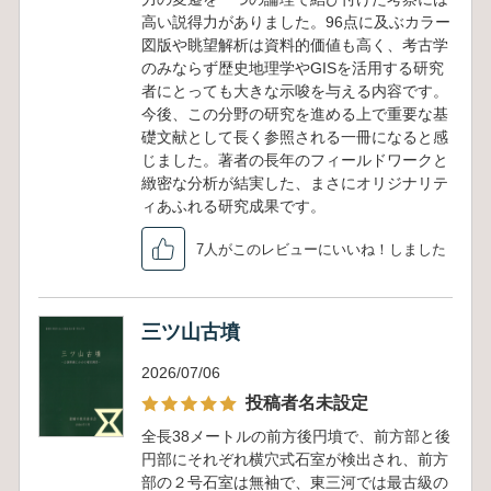
高い説得力がありました。96点に及ぶカラー
図版や眺望解析は資料的価値も高く、考古学
のみならず歴史地理学やGISを活用する研究
者にとっても大きな示唆を与える内容です。
今後、この分野の研究を進める上で重要な基
礎文献として長く参照される一冊になると感
じました。著者の長年のフィールドワークと
緻密な分析が結実した、まさにオリジナリテ
ィあふれる研究成果です。
7人がこのレビューにいいね！しました
三ツ山古墳
2026/07/06
投稿者名未設定
全長38メートルの前方後円墳で、前方部と後
円部にそれぞれ横穴式石室が検出され、前方
部の２号石室は無袖で、東三河では最古級の