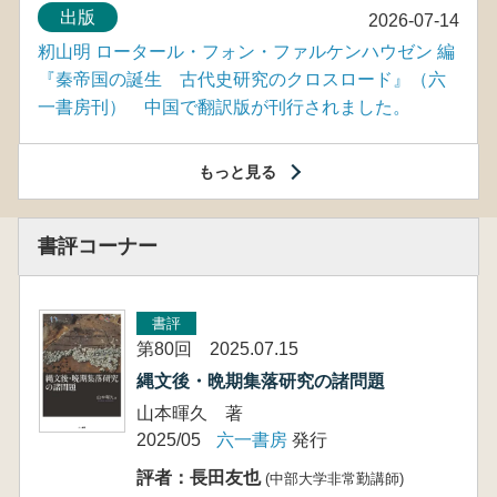
出版
2026-07-14
籾山明 ロータール・フォン・ファルケンハウゼン 編
『秦帝国の誕生 古代史研究のクロスロード』（六
一書房刊） 中国で翻訳版が刊行されました。
もっと見る
書評コーナー
書評
第80回 2025.07.15
縄文後・晩期集落研究の諸問題
山本暉久 著
2025/05
六一書房
発行
評者：長田友也
(中部大学非常勤講師)