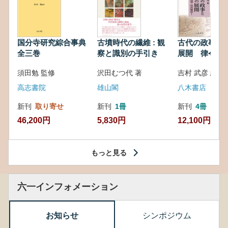
国分寺研究綜合事典
古墳時代の繊維 : 観
古代の政事と
全三巻
察と識別の手引き
展開 律令・
対外関係
須田勉 監修
沢田むつ代 著
吉村 武彦 編集
高志書院
雄山閣
八木書店
新刊
取り寄せ
新刊
1冊
新刊
4冊
46,200円
5,830円
12,100円
もっと見る
六一インフォメーション
お知らせ
シンポジウム