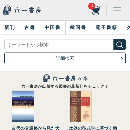
0
新刊
古書
中国書
韓国書
電子書籍
詳細検索
六一書房が出版する図書の最新刊をチェック！
古代の交通路から見た大
土器の型式学に基づく南