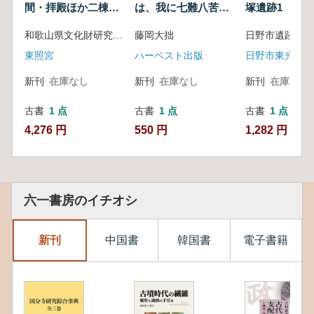
間・拝殿ほか二棟修
は、我に七難八苦を
塚遺跡1
理工事報告書
与え給え : そのひた
和歌山県文化財研究会 編
藤岡大拙
日野市遺跡調査
むきな生きざま
東照宮
ハーベスト出版
新刊
在庫なし
新刊
在庫なし
新刊
在庫なし
古書
1 点
古書
1 点
古書
1 点
4,276 円
550 円
1,282 円
六一書房のイチオシ
新刊
中国書
韓国書
電子書籍