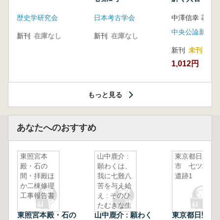
音の奥深い世
歴史学研究会
日本考古学会
中澤信幸 著
中央公論新社
新刊
在庫なし
新刊
在庫なし
新刊
未刊
1,012円
もっと見る
あなたへのおすすめ
東照宮本
山中鹿介 :
東京都日野
殿・石の
願わくは、
市 七ツ塚
間・拝殿ほ
我に七難八
遺跡1
か二棟修理
苦を与え給
工事報告書
え : そのひ
たむきな生
東照宮本殿・石の
山中鹿介 : 願わく
東京都日野市
きざま