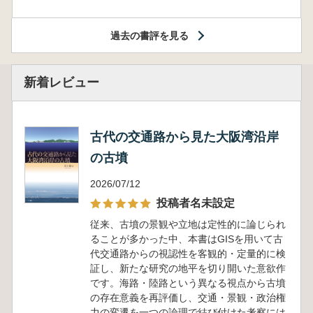
過去の書評を見る
新着レビュー
古代の交通路から見た大阪湾沿岸
の古墳
2026/07/12
投稿者名未設定
従来、古墳の景観や立地は定性的に論じられ
ることが多かった中、本書はGISを用いて古
代交通路からの視認性を客観的・定量的に検
証し、新たな研究の地平を切り開いた意欲作
です。海路・陸路という異なる視点から古墳
の存在意義を再評価し、交通・景観・政治権
力の変遷を一つの論理で結び付けた考察には