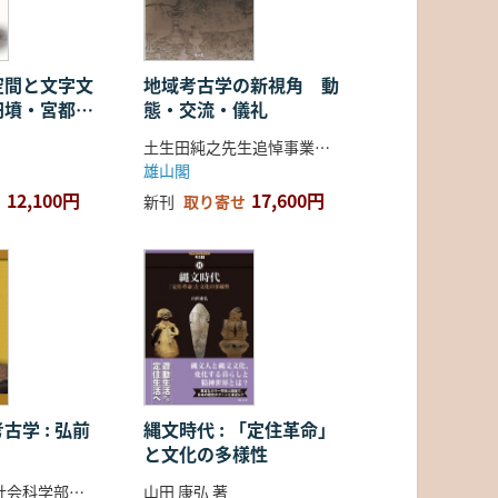
空間と文字文
地域考古学の新視角 動
円墳・宮都・
態・交流・儀礼
土生田純之先生追悼事業会 編
雄山閣
12,100円
17,600円
新刊
取り寄せ
古学 : 弘前
縄文時代 : 「定住革命」
と文化の多様性
弘前大学人文社会科学部北日本考古学研究センター 編
山田 康弘 著