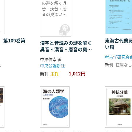
の謎を解く呉
音・漢音・唐
音の奥深い世
界
 第109巻第
東海古代祭
漢字と音読みの謎を解く
い風
呉音・漢音・唐音の奥深
い世界
考古学研究会
中澤信幸 著
し
新刊
在庫なし
中央公論新社
1,012円
新刊
未刊