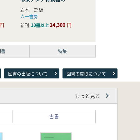
際的研究
岩本 崇 編
六一書房
 円
14,300 円
新刊
10冊以上
図書
特集
図書の出版について
図書の買取について
もっと見る
古書