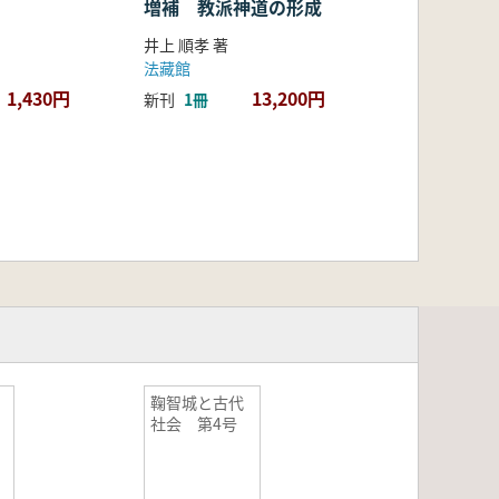
増補 教派神道の形成
井上 順孝 著
法藏館
1,430円
13,200円
新刊
1冊
鞠智城と古代
社会 第4号