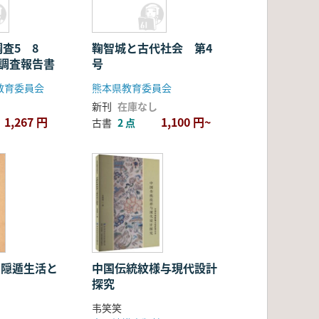
査5 8
鞠智城と古代社会 第4
掘調査報告書
号
教育委員会
熊本県教育委員会
新刊
在庫なし
1,267 円
1,100 円~
古書
2 点
: 隠遁生活と
中国伝統紋様与現代設計
探究
韦笑笑