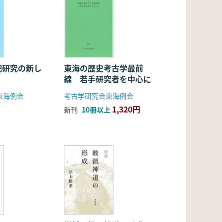
祀研究の新し
東海の歴史考古学最前
線 若手研究者を中心に
東海例会
考古学研究会東海例会
1,320円
新刊
10冊以上