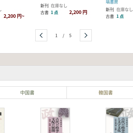
塙書房
新刊
在庫なし
し
新刊
在庫なし
2,200 円
古書
1 点
2,200 円~
古書
1 点
1
/
5
中国書
韓国書