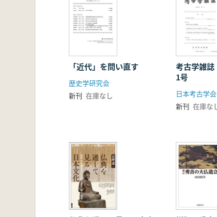
「近代」を問い直す
考古学雑誌
1号
歴史学研究会
日本考古学会
新刊
在庫なし
新刊
在庫な