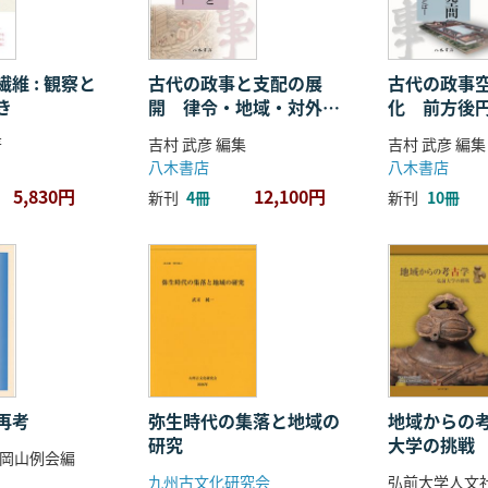
維 : 観察と
古代の政事と支配の展
古代の政事
き
開 律令・地域・対外関
化 前方後
係
ことば
著
吉村 武彦 編集
吉村 武彦 編集
八木書店
八木書店
5,830円
12,100円
新刊
4冊
新刊
10冊
再考
弥生時代の集落と地域の
地域からの考
研究
大学の挑戦
岡山例会編
九州古文化研究会