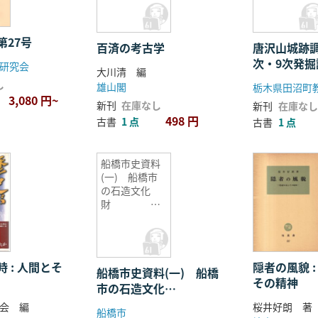
第27号
百済の考古学
唐沢山城跡調
次・9次発
研究会
大川清 編
し
雄山閣
栃木県田沼町
3,080 円~
新刊
在庫なし
新刊
在庫なし
498 円
古書
1 点
古書
1 点
船橋市史資料
(一) 船橋市
の石造文化
財
 : 人間とそ
隠者の風貌 
船橋市史資料(一) 船橋
その精神
市の石造文化
財
会 編
桜井好朗 著
船橋市