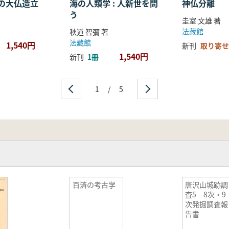
の大仏造立
海の人類学 : 人新世を問
神仏分離
う
圭室 文雄 著
法藏館
秋道 智彌 著
法藏館
1,540円
新刊
取り寄せ
1,540円
新刊
1冊
1
/
5
百済の考古学
唐沢山城跡調
査5 8次・9
次発掘調査報
告書