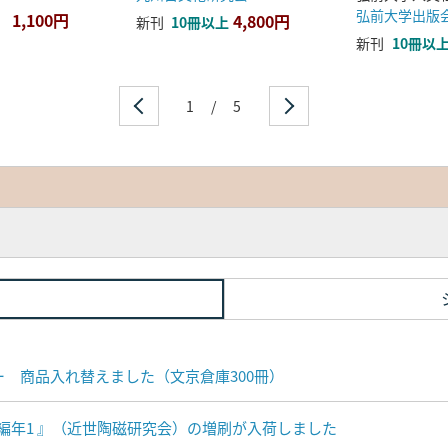
弘前大学出版
1,100円
4,800円
新刊
10冊以上
新刊
10冊以
1
/
5
ナー 商品入れ替えました（文京倉庫300冊）
編年1 』（近世陶磁研究会）の増刷が入荷しました