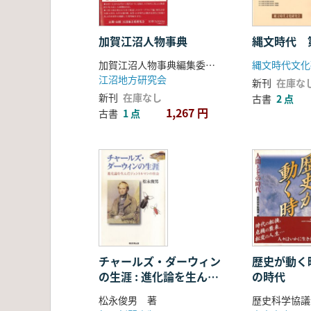
加賀江沼人物事典
縄文時代 
加賀江沼人物事典編集委員会編
縄文時代文化
江沼地方研究会
新刊
在庫な
新刊
在庫なし
古書
2 点
1,267 円
古書
1 点
チャールズ・ダーウィン
歴史が動く時
の生涯 : 進化論を生んだ
の時代
ジェントルマンの社会
松永俊男 著
歴史科学協議