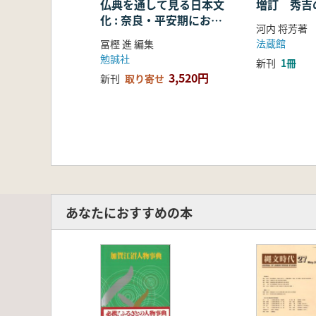
仏典を通して見る日本文
増訂 秀吉
化 : 奈良・平安期におけ
河内 将芳著
る仏教の受容・融合・展
法蔵館
冨樫 進 編集
開
勉誠社
新刊
1冊
3,520円
新刊
取り寄せ
あなたにおすすめの本