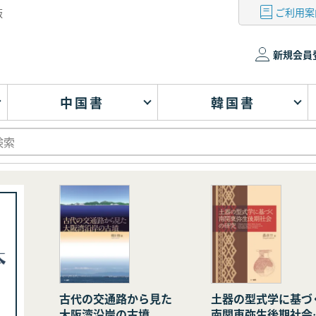
ご利用案
版
新規会員
中国書
韓国書
古代の交通路から見た
土器の型式学に基づ
大阪湾沿岸の古墳
南関東弥生後期社会