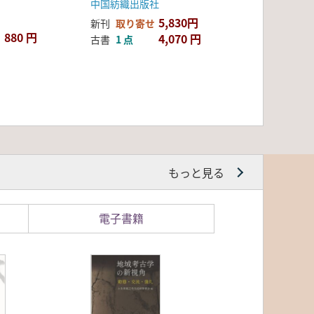
中国紡織出版社
5,830円
新刊
取り寄せ
880 円
4,070 円
古書
1 点
もっと見る
電子書籍