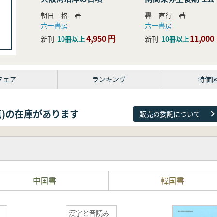
研究
朝日 格 著
轟 直行 著
六一書房
六一書房
4,950 円
11,000
新刊
10冊以上
新刊
10冊以上
フェア
ランキング
特価
81点)の在庫があります
販売の委託について
中国書
韓国書
漢字と音読み