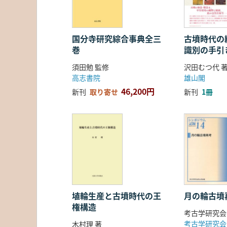
国分寺研究綜合事典全三
古墳時代の繊
巻
識別の手引
須田勉 監修
沢田むつ代 
高志書院
雄山閣
46,200円
新刊
取り寄せ
新刊
1冊
埴輪生産と古墳時代の王
月の輪古墳
権構造
考古学研究会
考古学研究会
木村理 著