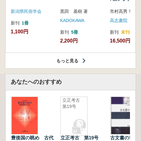
新潟県民俗学会
黒田 基樹 著
KADOKAWA
高志書院
新刊
1冊
1,100円
新刊
5冊
新刊
未刊
2,200円
16,500円
もっと見る
あなたへのおすすめ
立正考古
第19号
豊後国の眺め 古代
立正考古 第19号
古文書の世界