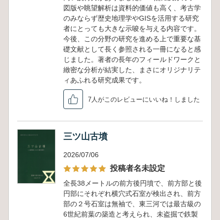
図版や眺望解析は資料的価値も高く、考古学
のみならず歴史地理学やGISを活用する研究
者にとっても大きな示唆を与える内容です。
今後、この分野の研究を進める上で重要な基
礎文献として長く参照される一冊になると感
じました。著者の長年のフィールドワークと
緻密な分析が結実した、まさにオリジナリテ
ィあふれる研究成果です。
7人がこのレビューにいいね！しました
三ツ山古墳
2026/07/06
投稿者名未設定
全長38メートルの前方後円墳で、前方部と後
円部にそれぞれ横穴式石室が検出され、前方
部の２号石室は無袖で、東三河では最古級の
6世紀前葉の築造と考えられ、未盗掘で鉄製