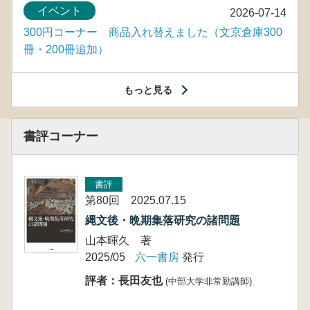
イベント
2026-07-14
300円コーナー 商品入れ替えました（文京倉庫300
冊・200冊追加）
もっと見る
書評コーナー
書評
第80回 2025.07.15
縄文後・晩期集落研究の諸問題
山本暉久 著
2025/05
六一書房
発行
評者：長田友也
(中部大学非常勤講師)