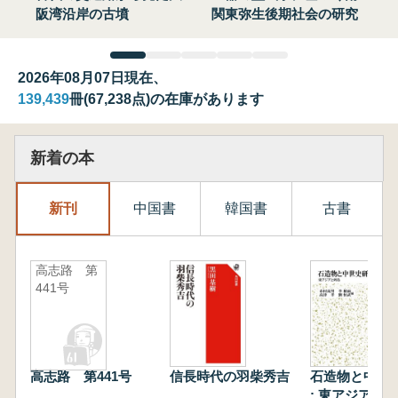
阪湾沿岸の古墳
関東弥生後期社会の研究
2026年08月07日現在、
139,439
冊(67,238点)の在庫があります
新着の本
新刊
中国書
韓国書
古書
高志路 第
441号
高志路 第441号
信長時代の羽柴秀吉
石造物と中世
: 東アジアと