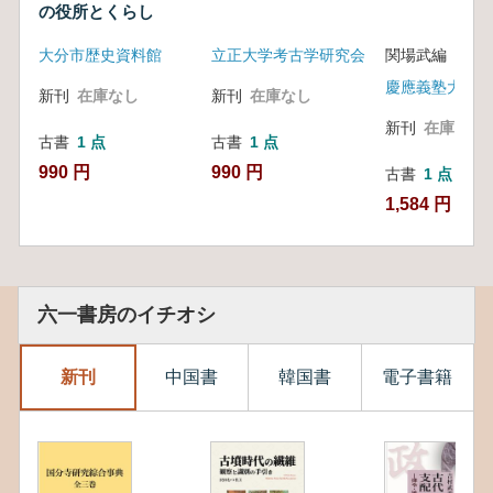
の役所とくらし
大分市歴史資料館
立正大学考古学研究会
関場武編
慶應義塾大学文
新刊
在庫なし
新刊
在庫なし
新刊
在庫なし
古書
1 点
古書
1 点
990 円
990 円
古書
1 点
1,584 円
六一書房のイチオシ
新刊
中国書
韓国書
電子書籍