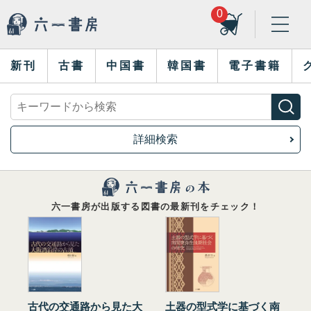
0
新刊
古書
中国書
韓国書
電子書籍
詳細検索
六一書房が出版する図書の最新刊をチェック！
古代の交通路から見た大
土器の型式学に基づく南