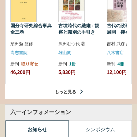
国分寺研究綜合事典
古墳時代の繊維 : 観
古代の政事と
全三巻
察と識別の手引き
展開 律令・
対外関係
須田勉 監修
沢田むつ代 著
吉村 武彦 編集
高志書院
雄山閣
八木書店
新刊
取り寄せ
新刊
1冊
新刊
4冊
46,200円
5,830円
12,100円
もっと見る
六一インフォメーション
お知らせ
シンポジウム