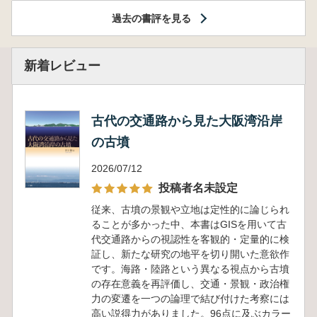
過去の書評を見る
新着レビュー
古代の交通路から見た大阪湾沿岸
の古墳
2026/07/12
投稿者名未設定
従来、古墳の景観や立地は定性的に論じられ
ることが多かった中、本書はGISを用いて古
代交通路からの視認性を客観的・定量的に検
証し、新たな研究の地平を切り開いた意欲作
です。海路・陸路という異なる視点から古墳
の存在意義を再評価し、交通・景観・政治権
力の変遷を一つの論理で結び付けた考察には
高い説得力がありました。96点に及ぶカラー