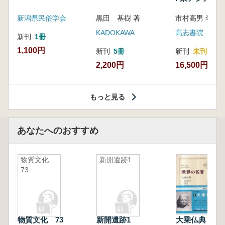
新潟県民俗学会
黒田 基樹 著
KADOKAWA
高志書院
新刊
1冊
1,100円
新刊
5冊
新刊
未刊
2,200円
16,500円
もっと見る
あなたへのおすすめ
物質文化
新開遺跡1
73
物質文化 73
新開遺跡1
大乗仏典