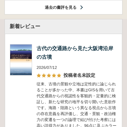
過去の書評を見る
新着レビュー
古代の交通路から見た大阪湾沿岸
の古墳
2026/07/12
投稿者名未設定
従来、古墳の景観や立地は定性的に論じられ
ることが多かった中、本書はGISを用いて古
代交通路からの視認性を客観的・定量的に検
証し、新たな研究の地平を切り開いた意欲作
です。海路・陸路という異なる視点から古墳
の存在意義を再評価し、交通・景観・政治権
力の変遷を一つの論理で結び付けた考察には
高い説得力がありました。96点に及ぶカラー