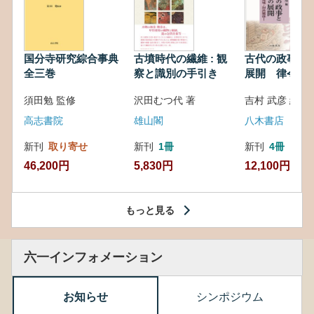
国分寺研究綜合事典
古墳時代の繊維 : 観
古代の政事と
全三巻
察と識別の手引き
展開 律令・
対外関係
須田勉 監修
沢田むつ代 著
吉村 武彦 編集
高志書院
雄山閣
八木書店
新刊
取り寄せ
新刊
1冊
新刊
4冊
46,200円
5,830円
12,100円
もっと見る
六一インフォメーション
お知らせ
シンポジウム