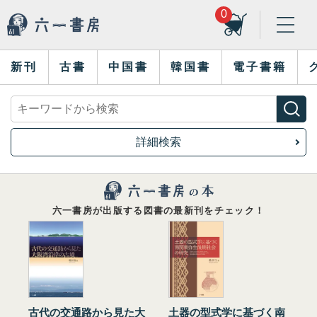
0
新刊
古書
中国書
韓国書
電子書籍
詳細検索
六一書房が出版する図書の最新刊をチェック！
古代の交通路から見た大
土器の型式学に基づく南