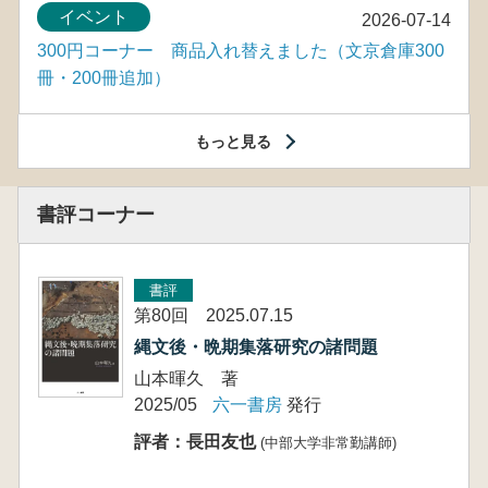
イベント
2026-07-14
300円コーナー 商品入れ替えました（文京倉庫300
冊・200冊追加）
もっと見る
書評コーナー
書評
第80回 2025.07.15
縄文後・晩期集落研究の諸問題
山本暉久 著
2025/05
六一書房
発行
評者：長田友也
(中部大学非常勤講師)