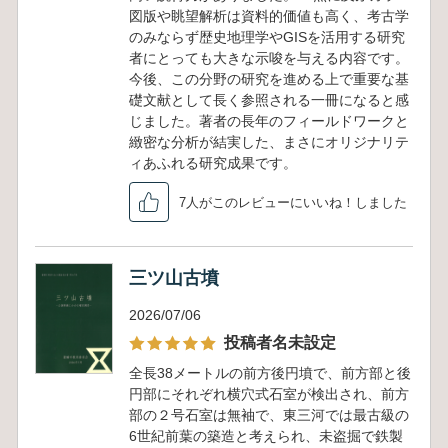
図版や眺望解析は資料的価値も高く、考古学
のみならず歴史地理学やGISを活用する研究
者にとっても大きな示唆を与える内容です。
今後、この分野の研究を進める上で重要な基
礎文献として長く参照される一冊になると感
じました。著者の長年のフィールドワークと
緻密な分析が結実した、まさにオリジナリテ
ィあふれる研究成果です。
7人がこのレビューにいいね！しました
三ツ山古墳
2026/07/06
投稿者名未設定
全長38メートルの前方後円墳で、前方部と後
円部にそれぞれ横穴式石室が検出され、前方
部の２号石室は無袖で、東三河では最古級の
6世紀前葉の築造と考えられ、未盗掘で鉄製