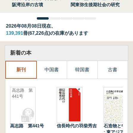
阪湾沿岸の古墳
関東弥生後期社会の研究
2026年08月08日現在、
139,391
冊(67,226点)の在庫があります
新着の本
新刊
中国書
韓国書
古書
高志路 第
441号
高志路 第441号
信長時代の羽柴秀吉
石造物と中世
: 東アジアと