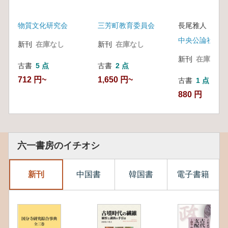
物質文化研究会
三芳町教育委員会
長尾雅人 責任
中央公論社
新刊
在庫なし
新刊
在庫なし
新刊
在庫なし
古書
5 点
古書
2 点
712 円~
1,650 円~
古書
1 点
880 円
六一書房のイチオシ
新刊
中国書
韓国書
電子書籍