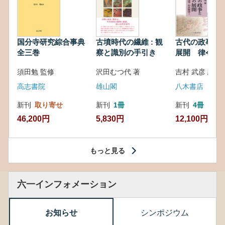
国分寺研究綜合事典
古墳時代の繊維 : 観
古代の政事と
全三巻
察と識別の手引き
展開 律令・
対外関係
須田勉 監修
沢田むつ代 著
吉村 武彦 編集
高志書院
雄山閣
八木書店
新刊
取り寄せ
新刊
1冊
新刊
4冊
46,200円
5,830円
12,100円
もっと見る
六一インフォメーション
お知らせ
シンポジウム