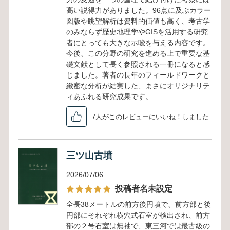
高い説得力がありました。96点に及ぶカラー
図版や眺望解析は資料的価値も高く、考古学
のみならず歴史地理学やGISを活用する研究
者にとっても大きな示唆を与える内容です。
今後、この分野の研究を進める上で重要な基
礎文献として長く参照される一冊になると感
じました。著者の長年のフィールドワークと
緻密な分析が結実した、まさにオリジナリテ
ィあふれる研究成果です。
7人がこのレビューにいいね！しました
三ツ山古墳
2026/07/06
投稿者名未設定
全長38メートルの前方後円墳で、前方部と後
円部にそれぞれ横穴式石室が検出され、前方
部の２号石室は無袖で、東三河では最古級の