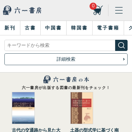
0
新刊
古書
中国書
韓国書
電子書籍
詳細検索
六一書房が出版する図書の最新刊をチェック！
古代の交通路から見た大
土器の型式学に基づく南