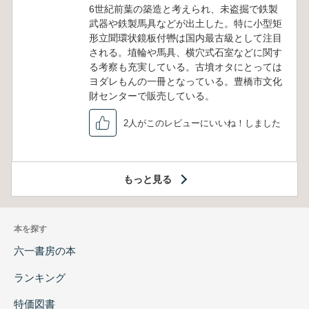
6世紀前葉の築造と考えられ、未盗掘で鉄製
武器や鉄製馬具などが出土した。特に小型矩
形立聞環状鏡板付轡は国内最古級として注目
される。埴輪や馬具、横穴式石室などに関す
る考察も充実している。古墳オタにとっては
ヨダレもんの一冊となっている。豊橋市文化
財センターで販売している。
2人がこのレビューにいいね！しました
もっと見る
本を探す
六一書房の本
ランキング
特価図書