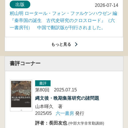
出版
2026-07-14
籾山明 ロータール・フォン・ファルケンハウゼン 編
『秦帝国の誕生 古代史研究のクロスロード』（六
一書房刊） 中国で翻訳版が刊行されました。
もっと見る
書評コーナー
書評
第80回 2025.07.15
縄文後・晩期集落研究の諸問題
山本暉久 著
2025/05
六一書房
発行
評者：長田友也
(中部大学非常勤講師)