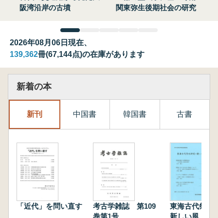
阪湾沿岸の古墳
関東弥生後期社会の研究
2026年08月06日現在、
139,362
冊(67,144点)の在庫があります
新着の本
新刊
中国書
韓国書
古書
「近代」を問い直す
考古学雑誌 第109
東海古代祭祀
巻第1号
新しい風