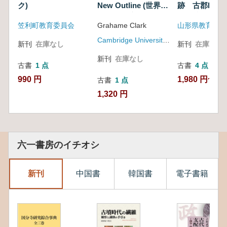
ク)
New Outline (世界の
跡 古郡B遺
先史時代:新たな概
川遺跡 上台
笠利町教育委員会
Grahame Clark
山形県教育委員
説)
Cambridge University Press
新刊
在庫なし
新刊
在庫なし
新刊
在庫なし
古書
1 点
古書
4 点
990 円
1,980 円~
古書
1 点
1,320 円
六一書房のイチオシ
新刊
中国書
韓国書
電子書籍