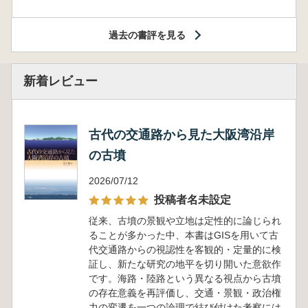
過去の書評を見る
新着レビュー
古代の交通路から見た大阪湾沿岸
の古墳
2026/07/12
投稿者名未設定
従来、古墳の景観や立地は定性的に論じられ
ることが多かった中、本書はGISを用いて古
代交通路からの視認性を客観的・定量的に検
証し、新たな研究の地平を切り開いた意欲作
です。海路・陸路という異なる視点から古墳
の存在意義を再評価し、交通・景観・政治権
力の変遷を一つの論理で結び付けた考察には