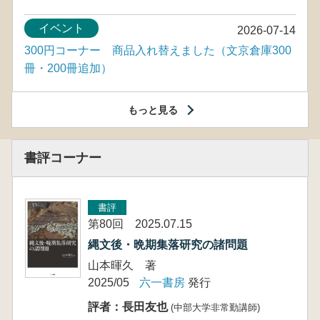
イベント
2026-07-14
300円コーナー 商品入れ替えました（文京倉庫300
冊・200冊追加）
もっと見る
書評コーナー
書評
第80回 2025.07.15
縄文後・晩期集落研究の諸問題
山本暉久 著
2025/05
六一書房
発行
評者：長田友也
(中部大学非常勤講師)