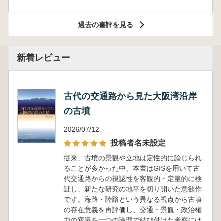
過去の書評を見る
新着レビュー
古代の交通路から見た大阪湾沿岸
の古墳
2026/07/12
投稿者名未設定
従来、古墳の景観や立地は定性的に論じられ
ることが多かった中、本書はGISを用いて古
代交通路からの視認性を客観的・定量的に検
証し、新たな研究の地平を切り開いた意欲作
です。海路・陸路という異なる視点から古墳
の存在意義を再評価し、交通・景観・政治権
力の変遷を一つの論理で結び付けた考察には