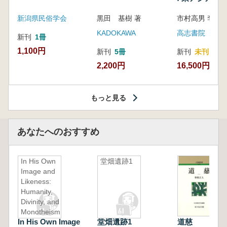
新潟県民俗学会
黒田 基樹 著
KADOKAWA
高志書院
新刊
1冊
1,100円
新刊
5冊
新刊
未刊
2,200円
16,500円
もっと見る
あなたへのおすすめ
In His Own
堂畑遺跡1
Image and
Likeness:
Humanity,
Divinity, and
Monotheism
In His Own Image
堂畑遺跡1
道慈
(Culture &