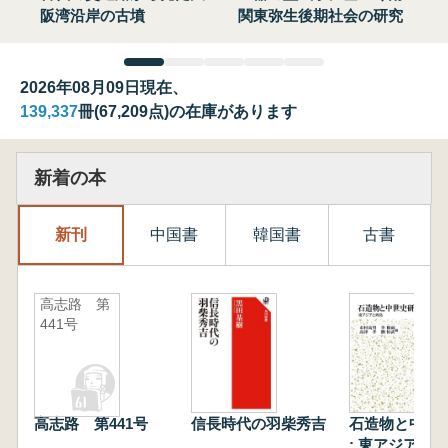
阪湾沿岸の古墳
関東弥生後期社会の研究
2026年08月09日現在、
139,337
冊(67,209点)の在庫があります
新着の本
新刊
中国書
韓国書
古書
高志路 第
441号
高志路 第441号
信長時代の羽柴秀吉
石造物と中世
: 東アジアと