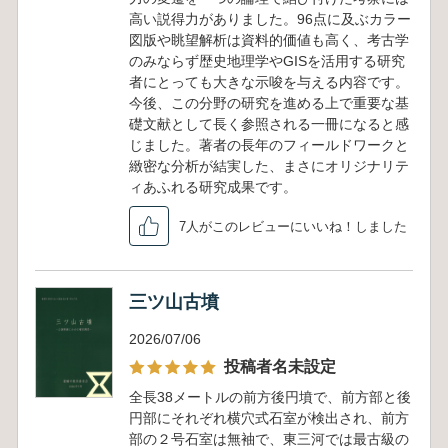
高い説得力がありました。96点に及ぶカラー
図版や眺望解析は資料的価値も高く、考古学
のみならず歴史地理学やGISを活用する研究
者にとっても大きな示唆を与える内容です。
今後、この分野の研究を進める上で重要な基
礎文献として長く参照される一冊になると感
じました。著者の長年のフィールドワークと
緻密な分析が結実した、まさにオリジナリテ
ィあふれる研究成果です。
7人がこのレビューにいいね！しました
三ツ山古墳
2026/07/06
投稿者名未設定
全長38メートルの前方後円墳で、前方部と後
円部にそれぞれ横穴式石室が検出され、前方
部の２号石室は無袖で、東三河では最古級の