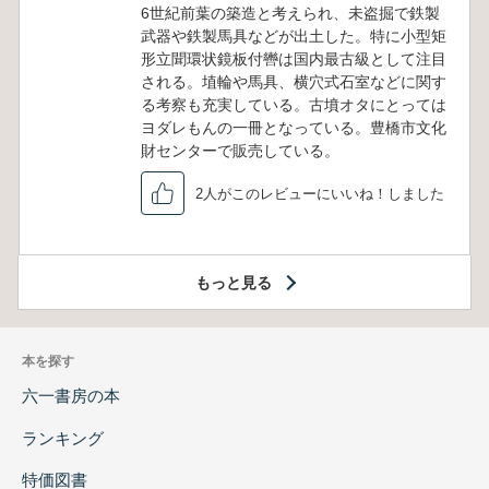
6世紀前葉の築造と考えられ、未盗掘で鉄製
武器や鉄製馬具などが出土した。特に小型矩
形立聞環状鏡板付轡は国内最古級として注目
される。埴輪や馬具、横穴式石室などに関す
る考察も充実している。古墳オタにとっては
ヨダレもんの一冊となっている。豊橋市文化
財センターで販売している。
2人がこのレビューにいいね！しました
もっと見る
本を探す
六一書房の本
ランキング
特価図書