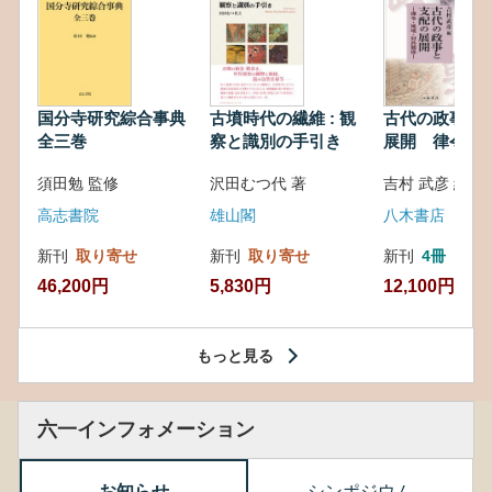
国分寺研究綜合事典
古墳時代の繊維 : 観
古代の政事と
全三巻
察と識別の手引き
展開 律令・
対外関係
須田勉 監修
沢田むつ代 著
吉村 武彦 編集
高志書院
雄山閣
八木書店
新刊
取り寄せ
新刊
取り寄せ
新刊
4冊
46,200円
5,830円
12,100円
もっと見る
六一インフォメーション
お知らせ
シンポジウム