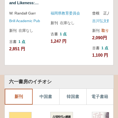
and Likeness:
History of
the Ancient
Humanity, Divinity,
W. Randall Garr
福岡県教育委員会
曾根 正人 著
Near East
and Monotheism
(Culture & History
Brill Academic Pub
吉川弘文館
新刊
在庫なし
of the Ancient Near
East
新刊
在庫なし
新刊
取り寄せ
古書
1 点
2,090円
1,247 円
古書
1 点
古書
1 点
2,851 円
1,100 円
六一書房のイチオシ
新刊
中国書
韓国書
電子書籍