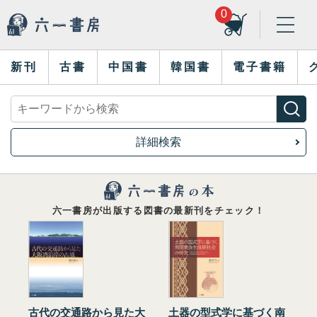
0
新刊
古書
中国書
韓国書
電子書籍
詳細検索
六一書房が出版する図書の最新刊をチェック！
古代の交通路から見た大
土器の型式学に基づく南