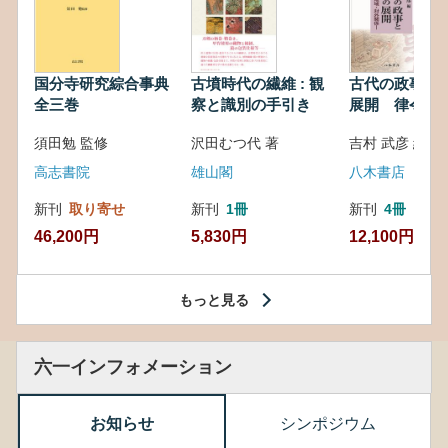
国分寺研究綜合事典
古墳時代の繊維 : 観
古代の政事と
全三巻
察と識別の手引き
展開 律令・
対外関係
須田勉 監修
沢田むつ代 著
吉村 武彦 編集
高志書院
雄山閣
八木書店
新刊
取り寄せ
新刊
1冊
新刊
4冊
46,200円
5,830円
12,100円
もっと見る
六一インフォメーション
お知らせ
シンポジウム