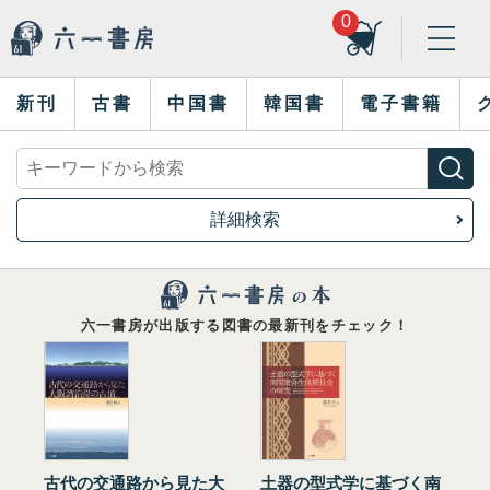
0
新刊
古書
中国書
韓国書
電子書籍
詳細検索
六一書房が出版する図書の最新刊をチェック！
古代の交通路から見た大
土器の型式学に基づく南