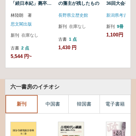
「続日本紀」薨卒伝
の藩主が残したもの
36回大会研究
の検討
発表要旨
林陸朗 著
長野県立歴史館
新潟県考古学会
思文閣出版
新刊
在庫なし
新刊
9冊
1,100円
新刊
在庫なし
古書
1 点
1,430 円
古書
2 点
5,544 円~
六一書房のイチオシ
新刊
中国書
韓国書
電子書籍