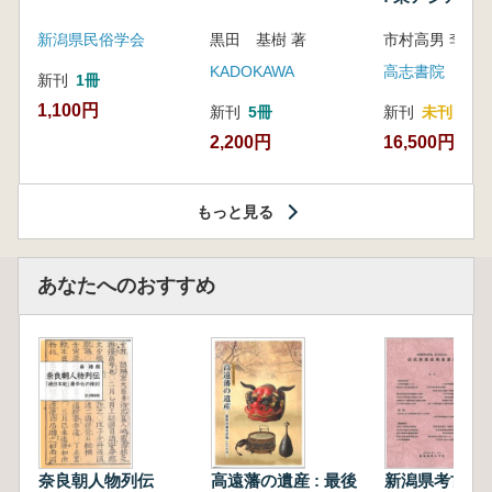
新潟県民俗学会
黒田 基樹 著
KADOKAWA
高志書院
新刊
1冊
1,100円
新刊
5冊
新刊
未刊
2,200円
16,500円
もっと見る
あなたへのおすすめ
奈良朝人物列伝
高遠藩の遺産 : 最後
新潟県考古学