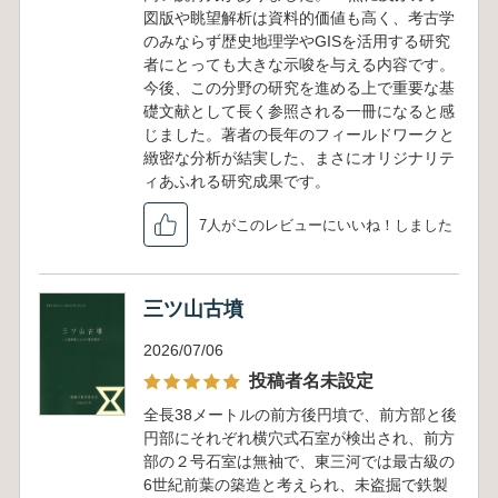
図版や眺望解析は資料的価値も高く、考古学
のみならず歴史地理学やGISを活用する研究
者にとっても大きな示唆を与える内容です。
今後、この分野の研究を進める上で重要な基
礎文献として長く参照される一冊になると感
じました。著者の長年のフィールドワークと
緻密な分析が結実した、まさにオリジナリテ
ィあふれる研究成果です。
7人がこのレビューにいいね！しました
三ツ山古墳
2026/07/06
投稿者名未設定
全長38メートルの前方後円墳で、前方部と後
円部にそれぞれ横穴式石室が検出され、前方
部の２号石室は無袖で、東三河では最古級の
6世紀前葉の築造と考えられ、未盗掘で鉄製