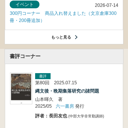
イベント
2026-07-14
300円コーナー 商品入れ替えました（文京倉庫300
冊・200冊追加）
もっと見る
書評コーナー
書評
第80回 2025.07.15
縄文後・晩期集落研究の諸問題
山本暉久 著
2025/05
六一書房
発行
評者：長田友也
(中部大学非常勤講師)