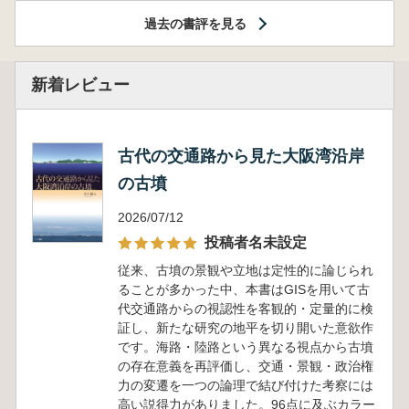
過去の書評を見る
新着レビュー
古代の交通路から見た大阪湾沿岸
の古墳
2026/07/12
投稿者名未設定
従来、古墳の景観や立地は定性的に論じられ
ることが多かった中、本書はGISを用いて古
代交通路からの視認性を客観的・定量的に検
証し、新たな研究の地平を切り開いた意欲作
です。海路・陸路という異なる視点から古墳
の存在意義を再評価し、交通・景観・政治権
力の変遷を一つの論理で結び付けた考察には
高い説得力がありました。96点に及ぶカラー