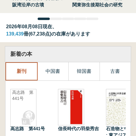
阪湾沿岸の古墳
関東弥生後期社会の研究
2026年08月08日現在、
139,439
冊(67,238点)の在庫があります
新着の本
新刊
中国書
韓国書
古書
高志路 第
441号
高志路 第441号
信長時代の羽柴秀吉
石造物と中世
: 東アジアと