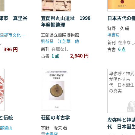
津市 真里谷
宜蘭県丸山遺址 1998
日本古代の
年発掘整理
狩野 久 編
塙書房
木更津市 君津郡市文化財センター
宜蘭県立蘭陽博物館
劉益昌 江芝華 他
新刊
在庫なし
し
396 円
新刊
在庫なし
古書
6 点
2,640 円
古書
1 点
卑弥呼と神武
が明かす古
代 日本誕生
の真実
と伝統
荘園の考古学
卑弥呼と神
代 日本誕
都賀山
宇野 隆夫 著
青木書店