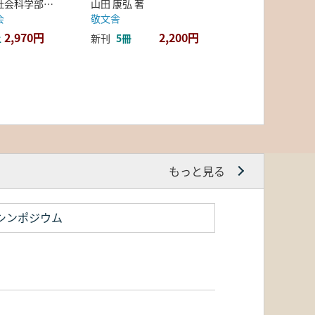
弘前大学人文社会科学部北日本考古学研究センター 編
山田 康弘 著
会
敬文舎
2,970円
2,200円
上
新刊
5冊
もっと見る
シンポジウム