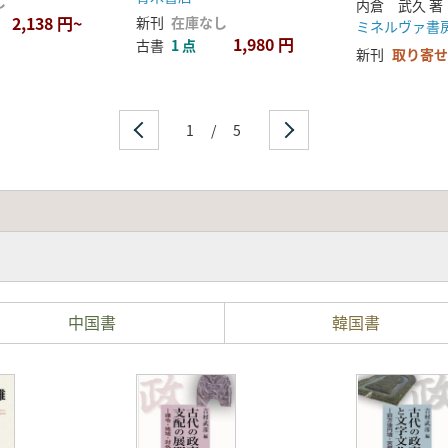
し
内倉 武久 著
2,138 円~
新刊
在庫なし
ミネルヴァ書
1,980 円
古書
1 点
新刊
取り寄せ
1
/
5
中国書
韓国書