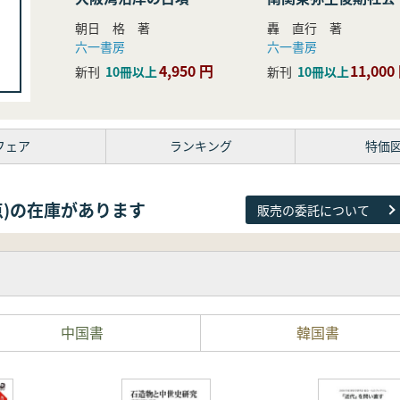
研究
朝日 格 著
轟 直行 著
六一書房
六一書房
4,950 円
11,000
新刊
10冊以上
新刊
10冊以上
フェア
ランキング
特価
38点)の在庫があります
販売の委託について
中国書
韓国書