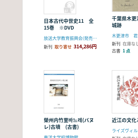
千葉県木更
日本古代中世史11 全
城跡
15巻 ※DVD
放送大学教育振興会(発売元丸善)
新刊
在庫な
314,286円
新刊
取り寄せ
古書
1 点
榮州内竹里바느레(バヌ
近江の文化
レ)古墳 (古書)
ライズヴィル
東洋大学校博物館