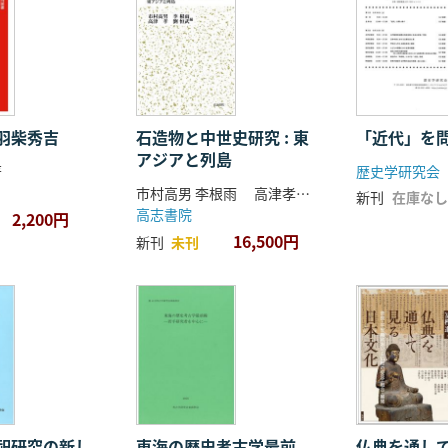
羽柴秀吉
石造物と中世史研究 : 東
「近代」を
アジアと列島
著
歴史学研究会
市村高男 李根雨 高津孝 劉恒武 編
新刊
在庫なし
高志書院
2,200円
16,500円
新刊
未刊
祀研究の新し
東海の歴史考古学最前
仏典を通し