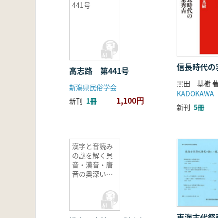
441号
信長時代の
高志路 第441号
黒田 基樹 
新潟県民俗学会
KADOKAWA
1,100円
新刊
1冊
新刊
5冊
漢字と音読み
の謎を解く呉
音・漢音・唐
音の奥深い世
界
東海古代祭