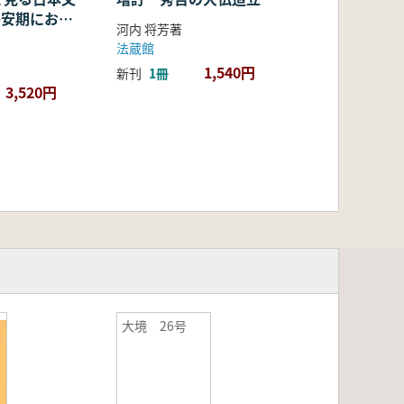
・平安期におけ
河内 将芳著
容・融合・展
法蔵館
1,540円
新刊
1冊
3,520円
大境 26号