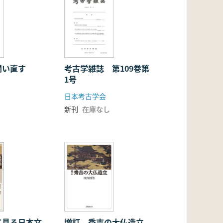
問い直す
考古学雑誌 第109巻第
1号
日本考古学会
新刊
在庫なし
て見る日本文
増訂 秀吉の大仏造立