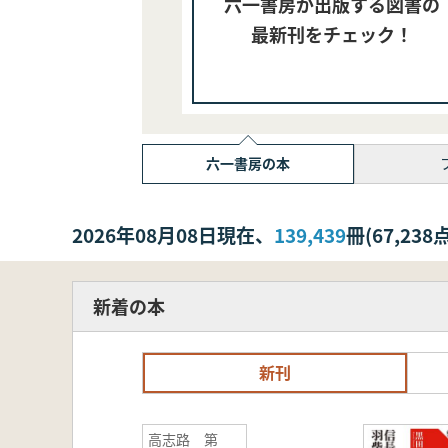
六一書房が出版する図書の
最新刊をチェック！
六一書房の本
2026年08月08日現在、
139,439
冊(67,2
新着の本
新刊
高志路 第