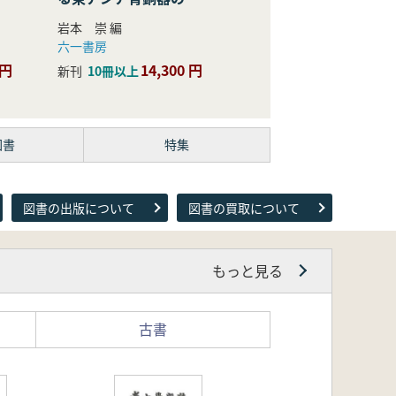
際的研究
岩本 崇 編
六一書房
 円
14,300 円
新刊
10冊以上
図書
特集
図書の出版について
図書の買取について
もっと見る
古書