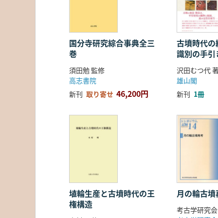
国分寺研究綜合事典全三
古墳時代の繊
巻
識別の手引
須田勉 監修
沢田むつ代 
高志書院
雄山閣
46,200円
新刊
取り寄せ
新刊
1冊
埴輪生産と古墳時代の王
月の輪古墳
権構造
考古学研究会