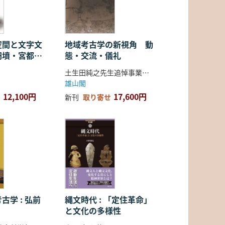
空間と文字文
地域考古学の新視角 動
円墳・宮都・
態・交流・儀礼
土生田純之先生追悼事業会 編
雄山閣
12,100円
17,600円
新刊
取り寄せ
古学 : 弘前
縄文時代 : 「定住革命」
と文化の多様性