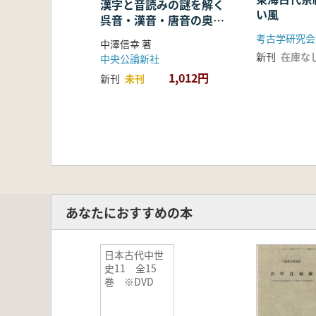
漢字と音読みの謎を解く
い風
呉音・漢音・唐音の奥深
い世界
考古学研究会
中澤信幸 著
新刊
在庫な
中央公論新社
1,012円
新刊
未刊
あなたにおすすめの本
日本古代中世
史11 全15
巻 ※DVD