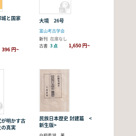
都城と国家
大境 26号
富山考古学会
新刊
在庫なし
1,650 円~
古書
3 点
396 円~
民族日本歴史 封建篇 <
武が明かす古
新生版>
生の真実
白柳秀湖 著