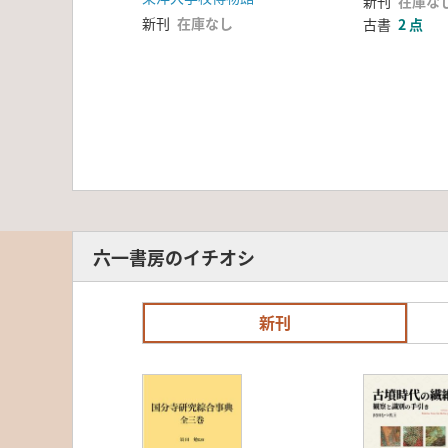
新刊
在庫な
新刊
在庫なし
古書
2 点
六一書房のイチオシ
新刊