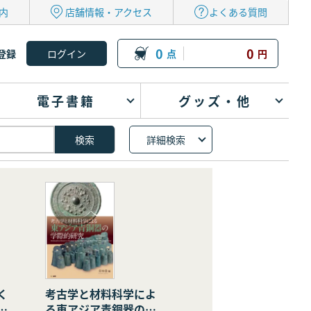
内
店舗情報・アクセス
よくある質問
0
0
登録
点
円
電子書籍
グッズ・他
詳細検索
く
考古学と材料科学によ
の
る東アジア青銅器の学