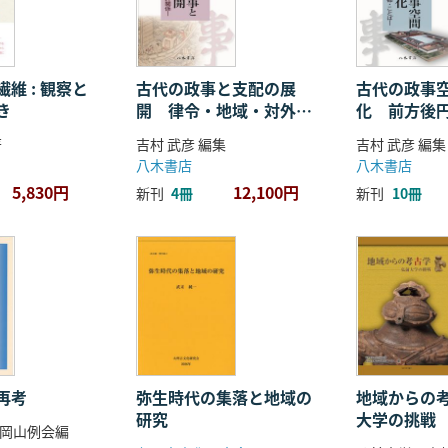
維 : 観察と
古代の政事と支配の展
古代の政事
き
開 律令・地域・対外関
化 前方後
係
ことば
著
吉村 武彦 編集
吉村 武彦 編集
八木書店
八木書店
5,830円
12,100円
新刊
4冊
新刊
10冊
再考
弥生時代の集落と地域の
地域からの考
研究
大学の挑戦
岡山例会編