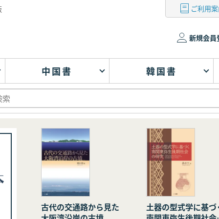
ご利用案
版
新規会員
中国書
韓国書
古代の交通路から見た
土器の型式学に基づ
大阪湾沿岸の古墳
南関東弥生後期社会