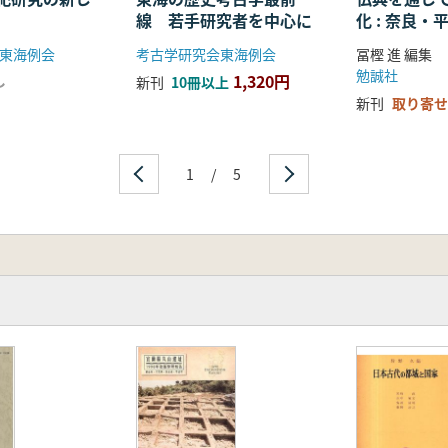
線 若手研究者を中心に
化 : 奈良
る仏教の受
東海例会
考古学研究会東海例会
冨樫 進 編集
開
勉誠社
1,320円
し
新刊
10冊以上
新刊
取り寄せ
1
/
5