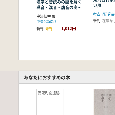
漢字と音読みの謎を解く
い風
呉音・漢音・唐音の奥深
い世界
考古学研究会
中澤信幸 著
新刊
在庫な
中央公論新社
1,012円
新刊
未刊
あなたにおすすめの本
駕籠町南遺跡