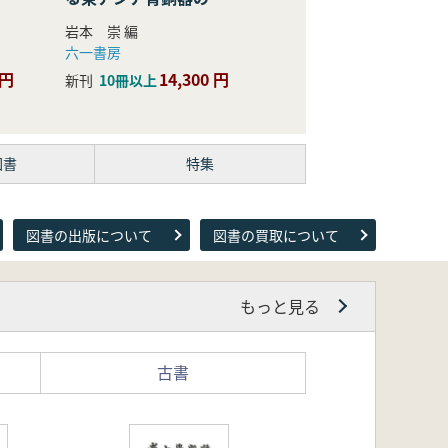
際的研究
岩本 崇 編
六一書房
 円
14,300 円
新刊
10冊以上
図書
特集
図書の出版について
図書の買取について
もっと見る
古書