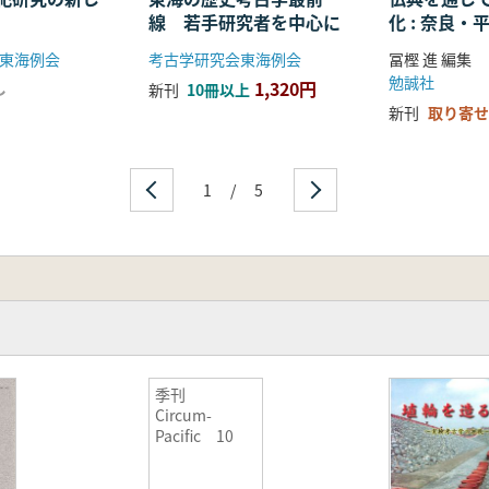
線 若手研究者を中心に
化 : 奈良
る仏教の受
東海例会
考古学研究会東海例会
冨樫 進 編集
開
勉誠社
1,320円
し
新刊
10冊以上
新刊
取り寄せ
1
/
5
季刊
Circum-
Pacific 10