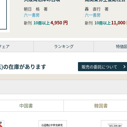
研究
朝日 格 著
轟 直行 著
六一書房
六一書房
4,950 円
11,000
新刊
10冊以上
新刊
10冊以上
フェア
ランキング
特価
26点)の在庫があります
販売の委託について
中国書
韓国書