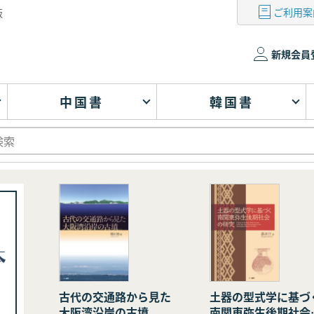
ご利用案
版
新規会員
中国書
韓国書
古代の交通路から見た
土器の型式学に基づ
大阪湾沿岸の古墳
南関東弥生後期社会