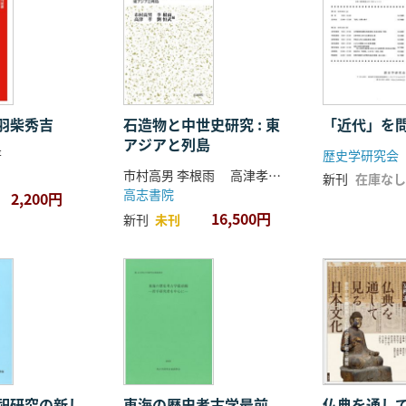
羽柴秀吉
石造物と中世史研究 : 東
「近代」を
アジアと列島
著
歴史学研究会
市村高男 李根雨 高津孝 劉恒武 編
新刊
在庫なし
高志書院
2,200円
16,500円
新刊
未刊
祀研究の新し
東海の歴史考古学最前
仏典を通し