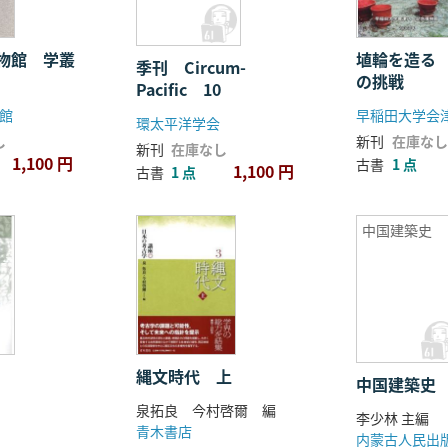
博物館 学叢
埴輪を造る
季刊 Circum-
の挑戦
Pacific 10
館
環太平洋学会
し
新刊
在庫なし
新刊
在庫なし
1,100 円
古書
1 点
1,100 円
古書
1 点
中国建築史
縄文時代 上
中国建築史
泉拓良 今村啓爾 編
李少林 主編
青木書店
内蒙古人民出