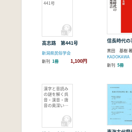
441号
信長時代の
高志路 第441号
黒田 基樹 
新潟県民俗学会
KADOKAWA
1,100円
新刊
1冊
新刊
5冊
漢字と音読み
の謎を解く呉
音・漢音・唐
音の奥深い世
界
東海古代祭