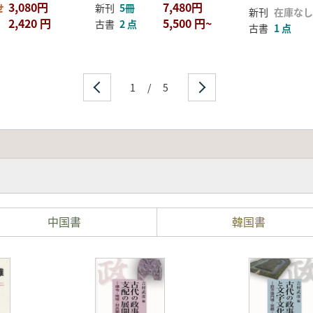
3,080円
7,480円
せ
新刊
5冊
新刊
在庫なし
2,420 円
5,500 円~
古書
2 点
古書
1 点
1
/
5
中国書
韓国書