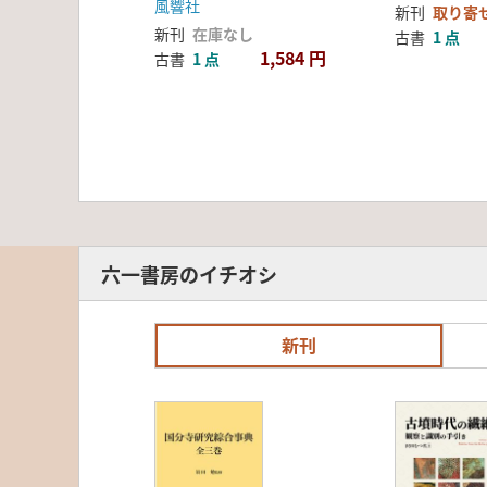
風響社
新刊
取り寄
新刊
在庫なし
古書
1 点
1,584 円
古書
1 点
六一書房のイチオシ
新刊