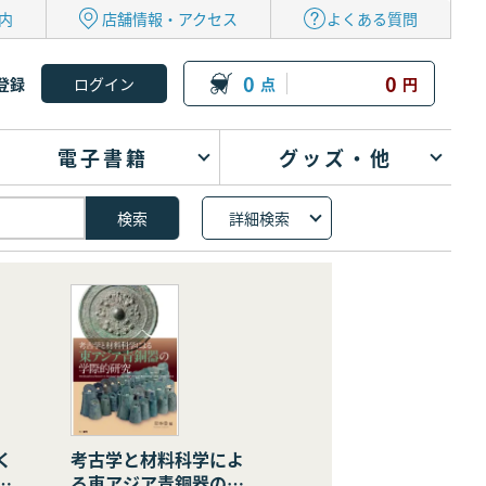
内
店舗情報・アクセス
よくある質問
0
0
登録
点
円
電子書籍
グッズ・他
詳細検索
く
考古学と材料科学によ
の
る東アジア青銅器の学