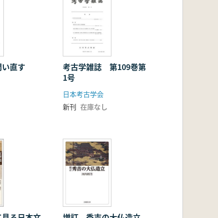
問い直す
考古学雑誌 第109巻第
1号
日本考古学会
新刊
在庫なし
て見る日本文
増訂 秀吉の大仏造立