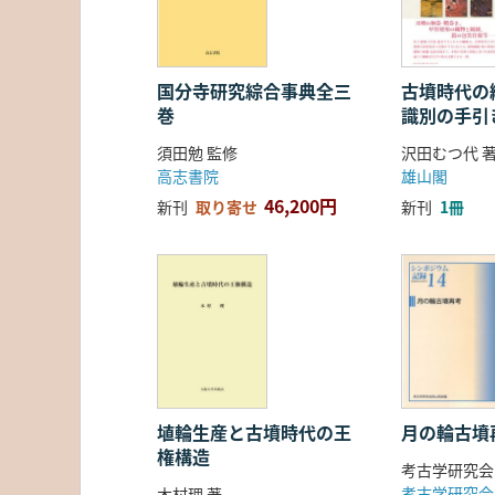
国分寺研究綜合事典全三
古墳時代の繊
巻
識別の手引
須田勉 監修
沢田むつ代 
高志書院
雄山閣
46,200円
新刊
取り寄せ
新刊
1冊
埴輪生産と古墳時代の王
月の輪古墳
権構造
考古学研究会
考古学研究会
木村理 著