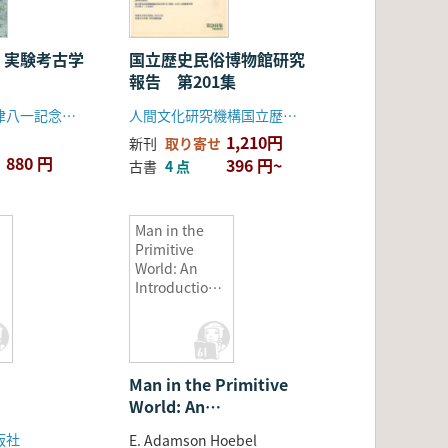
 実験考古学
国立歴史民俗博物館研究
報告 第201集
早稲田大学会津八一記念博物館
人間文化研究機構国立歴史民俗博物館
1,210円
新刊
取り寄せ
880 円
396 円~
古書
4 点
Man in the
Primitive
World: An
Introduction
to
Anthropology
(原始世界の人
間 人類学入門)
Man in the Primitive
World: An
Introduction to
版社
E. Adamson Hoebel