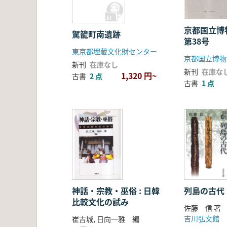
京都国立
駕籠町南遺跡
第38号
東京都埋蔵文化財センター
京都国立博物
新刊
在庫なし
新刊
在庫な
1,320 円~
古書
2 点
古書
1 点
神話・宗教・巫俗 : 日韓
列島の古代
比較文化の試み
佐藤 信 著
吉川弘文館
崔吉城, 日向一雅 編