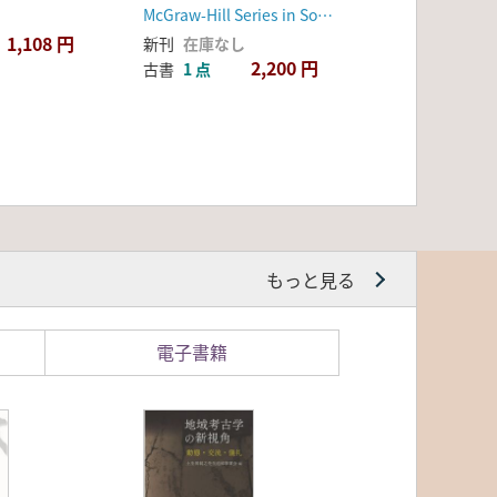
Anthropology(原始世
McGraw-Hill Series in Sociology
界の人間 人類学入門)
1,108 円
新刊
在庫なし
2,200 円
古書
1 点
もっと見る
電子書籍