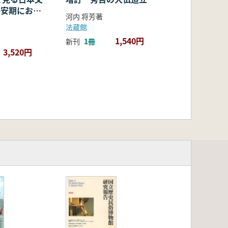
・平安期におけ
河内 将芳著
容・融合・展
法蔵館
1,540円
新刊
1冊
3,520円