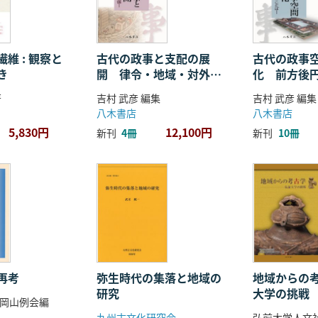
維 : 観察と
古代の政事と支配の展
古代の政事
き
開 律令・地域・対外関
化 前方後
係
ことば
著
吉村 武彦 編集
吉村 武彦 編集
八木書店
八木書店
5,830円
12,100円
新刊
4冊
新刊
10冊
再考
弥生時代の集落と地域の
地域からの考
研究
大学の挑戦
岡山例会編
九州古文化研究会