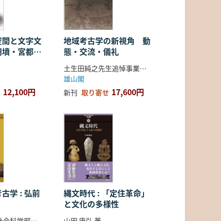
空間と文字文
地域考古学の新視角 動
円墳・宮都・
態・交流・儀礼
土生田純之先生追悼事業会 編
雄山閣
12,100円
17,600円
新刊
取り寄せ
古学 : 弘前
縄文時代 : 「定住革命」
と文化の多様性
弘前大学人文社会科学部北日本考古学研究センター 編
山田 康弘 著