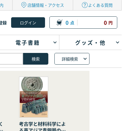
内
店舗情報・アクセス
よくある質問
0
0
登録
点
円
電子書籍
グッズ・他
詳細検索
く
考古学と材料科学によ
の
る東アジア青銅器の学