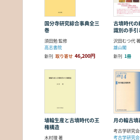
国分寺研究綜合事典全三
古墳時代の繊
巻
識別の手引
須田勉 監修
沢田むつ代 
高志書院
雄山閣
46,200円
新刊
取り寄せ
新刊
1冊
埴輪生産と古墳時代の王
月の輪古墳
権構造
考古学研究会
考古学研究会
木村理 著