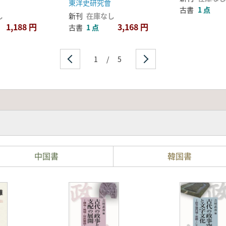
東洋史研究會
古書
1 点
し
新刊
在庫なし
1,188 円
3,168 円
古書
1 点
1
/
5
中国書
韓国書