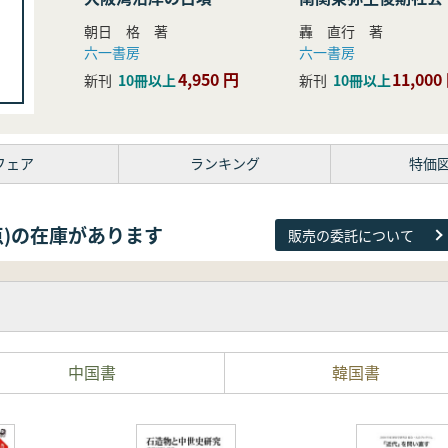
研究
朝日 格 著
轟 直行 著
六一書房
六一書房
4,950 円
11,000
新刊
10冊以上
新刊
10冊以上
フェア
ランキング
特価
26点)の在庫があります
販売の委託について
中国書
韓国書