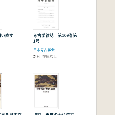
問い直す
考古学雑誌 第109巻第
1号
日本考古学会
新刊
在庫なし
て見る日本文
増訂 秀吉の大仏造立