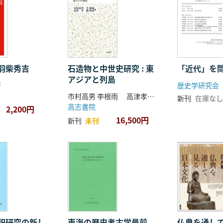
羽柴秀吉
石造物と中世史研究 : 東
「近代」を
アジアと列島
著
歴史学研究会
市村高男 李根雨 高津孝 劉恒武 編
新刊
在庫なし
高志書院
2,200円
16,500円
新刊
未刊
祀研究の新し
東海の歴史考古学最前
仏典を通し