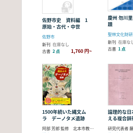
慶州 勿川里
佐野市史 資料編 1
蹟
原始・古代・中世
聖林文化財研
佐野市
新刊
在庫な
新刊
在庫なし
古書
1 点
1,760 円~
古書
2 点
1500年続いた縄文ム
論理的な日
ラ デーノタメ遺跡
える複合辞
記述的総合
阿部 芳郎 監修 北本市教育委員会 編
研究代表者 