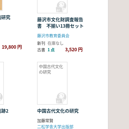
塩研究
藤沢市文化財調査報告
書 不揃い13冊セット
藤沢市教育委員会
新刊
在庫なし
19,800 円
3,520 円
古書
1 点
中国古代文化
の研究
跡2
中国古代文化の研究
加藤常賢
二松学舎大学出版部