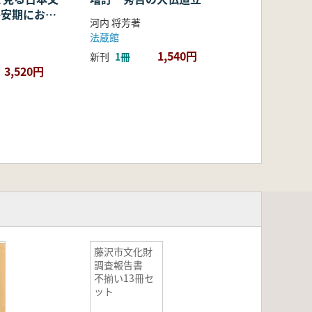
・平安期におけ
河内 将芳著
容・融合・展
法蔵館
1,540円
新刊
1冊
3,520円
藤沢市文化財
調査報告書
不揃い13冊セ
ット