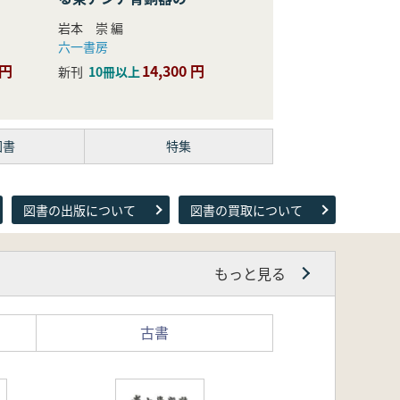
際的研究
岩本 崇 編
六一書房
 円
14,300 円
新刊
10冊以上
図書
特集
図書の出版について
図書の買取について
もっと見る
古書