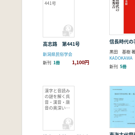
441号
信長時代の
高志路 第441号
黒田 基樹 
新潟県民俗学会
KADOKAWA
1,100円
新刊
1冊
新刊
5冊
漢字と音読み
の謎を解く呉
音・漢音・唐
音の奥深い世
界
東海古代祭