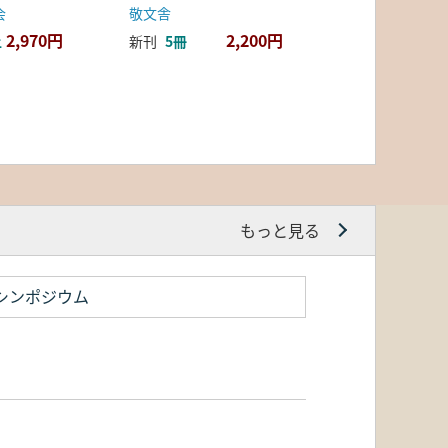
会
敬文舎
2,970円
2,200円
上
新刊
5冊
もっと見る
シンポジウム