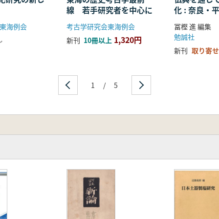
線 若手研究者を中心に
化 : 奈良
る仏教の受
東海例会
考古学研究会東海例会
冨樫 進 編集
開
勉誠社
1,320円
し
新刊
10冊以上
新刊
取り寄せ
1
/
5