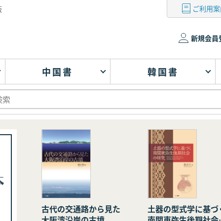
ご利用案
版
新規会員
中国書
韓国書
古代の交通路から見た
土器の型式学に基づ
大阪湾沿岸の古墳
南関東弥生後期社会