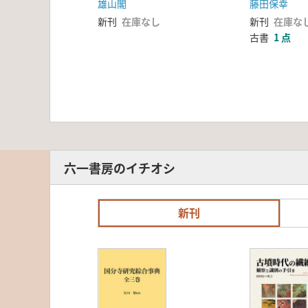
雄山閣
藤田保幸
新刊
在庫なし
新刊
在庫な
古書
1 点
六一書房のイチオシ
新刊