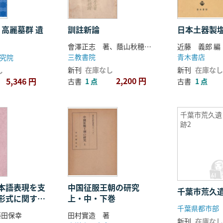
 高麗墓群 遺
訓註新論
日本土器製
會澤正志 著、蔭山秋穂 訳
近藤 義郎 編
三教書院
青木書店
究院
新刊
在庫なし
新刊
在庫なし
し
2,200 円
5,346 円
古書
1 点
古書
1 点
千葉市荒久遺
跡2
本語表現を支
中国征服王朝の研究
千葉市荒久遺
形式に関する
上・中・下巻
千葉県都市部
研究
藤田保幸
田村實造 著
新刊
在庫なし