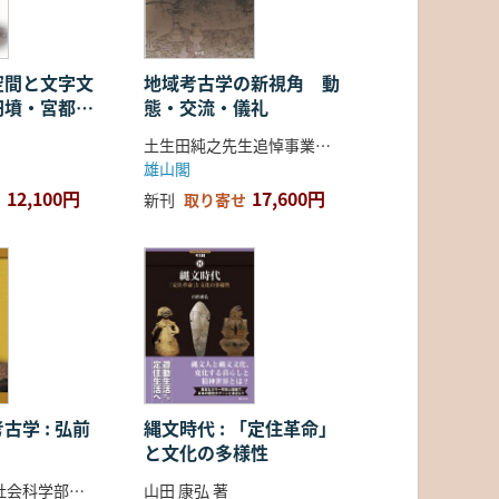
空間と文字文
地域考古学の新視角 動
円墳・宮都・
態・交流・儀礼
土生田純之先生追悼事業会 編
雄山閣
12,100円
17,600円
新刊
取り寄せ
古学 : 弘前
縄文時代 : 「定住革命」
と文化の多様性
弘前大学人文社会科学部北日本考古学研究センター 編
山田 康弘 著