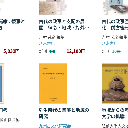
維 : 観察と
古代の政事と支配の展
古代の政事
き
開 律令・地域・対外関
化 前方後
係
ことば
著
吉村 武彦 編集
吉村 武彦 編集
八木書店
八木書店
5,830円
12,100円
新刊
4冊
新刊
10冊
再考
弥生時代の集落と地域の
地域からの考
研究
大学の挑戦
岡山例会編
九州古文化研究会